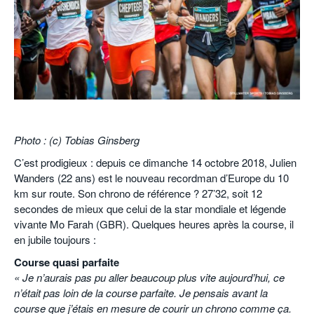
POURQUOI ATHLE.CH ?
ATHLE.CH RÉGIONS | VAUD
HIGHLIGHTS
LIVRES
.
Photo : (c) Tobias Ginsberg
C’est prodigieux : depuis ce dimanche 14 octobre 2018, Julien
Wanders (22 ans) est le nouveau recordman d’Europe du 10
km sur route. Son chrono de référence ? 27’32, soit 12
secondes de mieux que celui de la star mondiale et légende
vivante Mo Farah (GBR). Quelques heures après la course, il
en jubile toujours :
Course quasi parfaite
« Je n’aurais pas pu aller beaucoup plus vite aujourd’hui, ce
n’était pas loin de la course parfaite. Je pensais avant la
course que j’étais en mesure de courir un chrono comme ça.