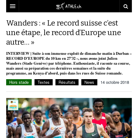
ACCUEIL
Wanders : « Le record suisse c’est
une étape, le record d’Europe une
DOSSIERS
autre… »
STATISTIQUES
CHRONIQUES
INTERVIEW | Suite à son immense exploit de dimanche matin à Durban –
PARTENAIRES
STATISTIQUES
TOUT
RECORD D’EUROPE du 10 km en 27’32 –, nous avons joint Julien
REPORTAGES
Wanders (Stade Genève) par téléphone. Enthousiaste, il raconte sa course,
mais aussi sa préparation ces dernières semaines et la suite du
VIDEOS
MINIMA
CNP
MICHEL HERREN
DOPAGE
programme, au Kenya d’abord, puis dans les rues de Suisse romande.
Hors stade
Textes
Résultats
News
14 octobre 2018
PARTENAIRES
ATHLE.CH
GALERIES
CLUBS PARTENAIRES
ATHLE.CH RÉGIONS
CLUB D’ATHLÉTISME
FÉDÉRATION
ATHLE.CH VINTAGE
TOUS SUPPORTERS D’ATHLE.CH !
CNP LAUSANNE/AIGLE
TOUS SUPPORTERS D’ATHLE.CH !
CHARTE ÉDITORIALE
ATHLE.CH RÉGIONS | GENÈVE
TIMELINE
PUBLICITÉ
NOUS CONTACTER
ATHLE.CH RÉGIONS | JURA
BIOGRAPHIES