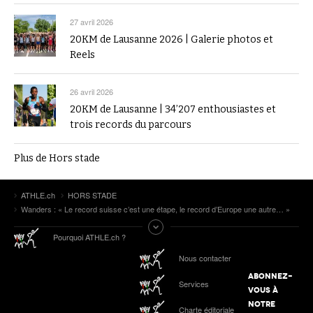
27 avril 2026
20KM de Lausanne 2026 | Galerie photos et
Reels
26 avril 2026
20KM de Lausanne | 34’207 enthousiastes et
trois records du parcours
Plus de Hors stade
ATHLE.ch
HORS STADE
Wanders : « Le record suisse c’est une étape, le record d’Europe une autre… »
Pourquoi ATHLE.ch ?
Nous contacter
ABONNEZ-
Services
VOUS À
NOTRE
Charte éditoriale