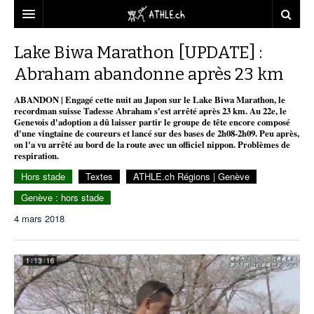
ACCUEIL
Lake Biwa Marathon [UPDATE] :
Abraham abandonne après 23 km
DOSSIERS
ABANDON | Engagé cette nuit au Japon sur le Lake Biwa Marathon, le
STATISTIQUES
CHRONIQUES
recordman suisse Tadesse Abraham s'est arrêté après 23 km. Au 22e, le
Genevois d'adoption a dû laisser partir le groupe de tête encore composé
PARTENAIRES
STATISTIQUES
TOUT
d'une vingtaine de coureurs et lancé sur des bases de 2h08-2h09. Peu après,
REPORTAGES
on l'a vu arrêté au bord de la route avec un officiel nippon. Problèmes de
respiration.
VIDEOS
MINIMA
CNP
MICHEL HERREN
DOPAGE
Hors stade
Textes
ATHLE.ch Régions | Genève
PARTENAIRES
ATHLE.CH
GALERIES
Genève : hors stade
CLUBS PARTENAIRES
ATHLE.CH RÉGIONS
CLUB D’ATHLÉTISME
4 mars 2018
FÉDÉRATION
ATHLE.CH VINTAGE
TOUS SUPPORTERS D’ATHLE.CH !
CNP LAUSANNE/AIGLE
TOUS SUPPORTERS D’ATHLE.CH !
CHARTE ÉDITORIALE
ATHLE.CH RÉGIONS | GENÈVE
TIMELINE
PUBLICITÉ
NOUS CONTACTER
ATHLE.CH RÉGIONS | JURA
BIOGRAPHIES