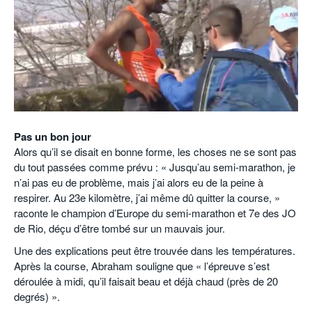
POURQUOI ATHLE.CH ?
ATHLE.CH RÉGIONS | VAUD
HIGHLIGHTS
LIVRES
Pas un bon jour
Alors qu’il se disait en bonne forme, les choses ne se sont pas
du tout passées comme prévu : « Jusqu’au semi-marathon, je
n’ai pas eu de problème, mais j’ai alors eu de la peine à
respirer. Au 23e kilomètre, j’ai même dû quitter la course, »
raconte le champion d’Europe du semi-marathon et 7e des JO
de Rio, déçu d’être tombé sur un mauvais jour.
Une des explications peut être trouvée dans les températures.
Après la course, Abraham souligne que « l’épreuve s’est
déroulée à midi, qu’il faisait beau et déjà chaud (près de 20
degrés) ».