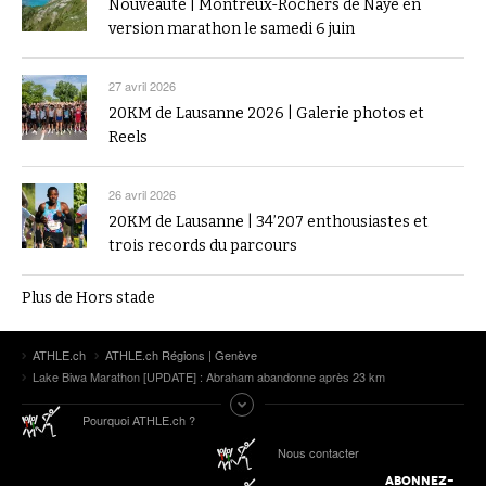
Nouveauté | Montreux-Rochers de Naye en
version marathon le samedi 6 juin
27 avril 2026
20KM de Lausanne 2026 | Galerie photos et
Reels
26 avril 2026
20KM de Lausanne | 34’207 enthousiastes et
trois records du parcours
Plus de Hors stade
ATHLE.ch
ATHLE.ch Régions | Genève
Lake Biwa Marathon [UPDATE] : Abraham abandonne après 23 km
Pourquoi ATHLE.ch ?
Nous contacter
ABONNEZ-