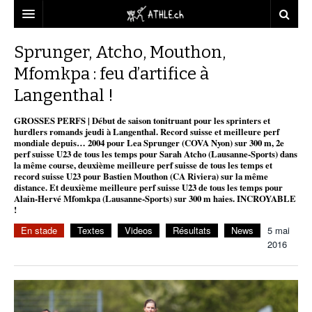
ACCUEIL
Sprunger, Atcho, Mouthon,
Mfomkpa : feu d’artifice à
DOSSIERS
Langenthal !
STATISTIQUES
CHRONIQUES
GROSSES PERFS | Début de saison tonitruant pour les sprinters et
PARTENAIRES
STATISTIQUES
TOUT
hurdlers romands jeudi à Langenthal. Record suisse et meilleure perf
REPORTAGES
mondiale depuis… 2004 pour Lea Sprunger (COVA Nyon) sur 300 m, 2e
perf suisse U23 de tous les temps pour Sarah Atcho (Lausanne-Sports) dans
VIDEOS
MINIMA
CNP
MICHEL HERREN
DOPAGE
la même course, deuxième meilleure perf suisse de tous les temps et
record suisse U23 pour Bastien Mouthon (CA Riviera) sur la même
PARTENAIRES
ATHLE.CH
distance. Et deuxième meilleure perf suisse U23 de tous les temps pour
GALERIES
Alain-Hervé Mfomkpa (Lausanne-Sports) sur 300 m haies. INCROYABLE
!
CLUBS PARTENAIRES
ATHLE.CH RÉGIONS
CLUB D’ATHLÉTISME
En stade
Textes
Videos
Résultats
News
5 mai
FÉDÉRATION
2016
ATHLE.CH VINTAGE
TOUS SUPPORTERS D’ATHLE.CH !
CNP LAUSANNE/AIGLE
TOUS SUPPORTERS D’ATHLE.CH !
CHARTE ÉDITORIALE
ATHLE.CH RÉGIONS | GENÈVE
TIMELINE
PUBLICITÉ
NOUS CONTACTER
ATHLE.CH RÉGIONS | JURA
BIOGRAPHIES