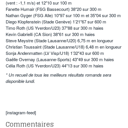
(vent : -1,1 m/s) et 12″10 sur 100 m
Fanette Humair (FSG Bassecourt) 38″20 sur 300 m
Nathan Gyger (FSG Alle) 10″97 sur 100 m et 35″04 sur 300 m
Diego Klopfenstein (Stade Genève) 1’21″67 sur 600 m
Timo Roth (US Yverdon/U23) 37″88 sur 300 m haies
Kevin Gabrielli (CA Sion) 38″61 sur 300 m haies
Steve Meystre (Stade Lausanne/U20) 6,75 m en longueur
Christian Toussaint (Stade Lausanne/U18) 6,48 m en longueur
Sonja Andenmatten (LV Visp/U18) 1’32″43 sur 600 m
Gaëlle Overnay (Lausanne-Sports) 43″49 sur 300 m haies
Célia Roth (US Yverdon/U23) 44″13 sur 300 m haies
* Un recueil de tous les meilleurs résultats romands sera
disponible lundi.
o
o
[instagram-feed]
Commentaires