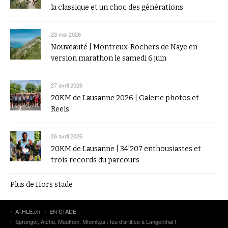
la classique et un choc des générations
23 mai 2026
Nouveauté | Montreux-Rochers de Naye en
version marathon le samedi 6 juin
27 avril 2026
20KM de Lausanne 2026 | Galerie photos et
Reels
26 avril 2026
20KM de Lausanne | 34’207 enthousiastes et
trois records du parcours
Plus de Hors stade
ATHLE.ch
EN STADE
Sprunger, Atcho, Mouthon, Mfomkpa : feu d’artifice à Langenthal !