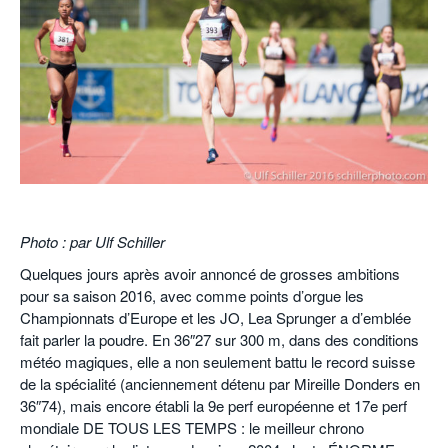
POURQUOI ATHLE.CH ?
ATHLE.CH RÉGIONS | VAUD
HIGHLIGHTS
LIVRES
.
Photo : par Ulf Schiller
Quelques jours après avoir annoncé de grosses ambitions
pour sa saison 2016, avec comme points d’orgue les
Championnats d’Europe et les JO, Lea Sprunger a d’emblée
fait parler la poudre. En 36″27 sur 300 m, dans des conditions
météo magiques, elle a non seulement battu le record suisse
de la spécialité (anciennement détenu par Mireille Donders en
36″74), mais encore établi la 9e perf européenne et 17e perf
mondiale DE TOUS LES TEMPS : le meilleur chrono