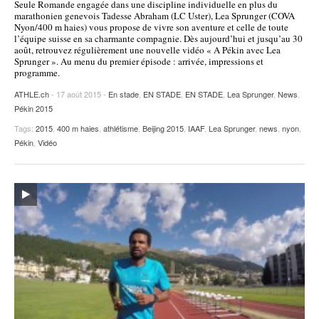
Seule Romande engagée dans une discipline individuelle en plus du
marathonien genevois Tadesse Abraham (LC Uster), Lea Sprunger (COVA
POURQUOI ATHLE.CH ?
ATHLE.CH RÉGIONS | VAUD
HIGHLIGHTS
Nyon/400 m haies) vous propose de vivre son aventure et celle de toute
l’équipe suisse en sa charmante compagnie. Dès aujourd’hui et jusqu’au 30
LIVRES
août, retrouvez régulièrement une nouvelle vidéo « A Pékin avec Lea
Sprunger ». Au menu du premier épisode : arrivée, impressions et
programme.
ATHLE.ch
- 17 août 2015 -
En stade
,
EN STADE
,
EN STADE
,
Lea Sprunger
,
News
,
Pékin 2015
Tags:
2015
,
400 m haies
,
athlétisme
,
Beijing 2015
,
IAAF
,
Lea Sprunger
,
news
,
nyon
,
Pékin
,
Vidéo