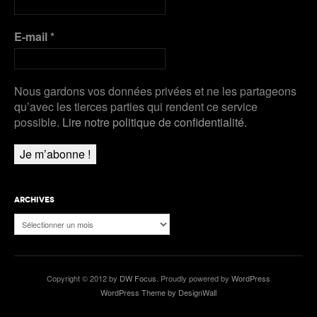
Plus de Audios
E-mail
*
Nous gardons vos données privées et ne les partageons
qu’avec les tierces parties qui rendent ce service
possible.
Lire notre politique de confidentialité.
ARCHIVES
Archives
Copyright © 2012 by
DW Focus
. Proudly powered by
WordPress
WordPress Theme by DesignWall