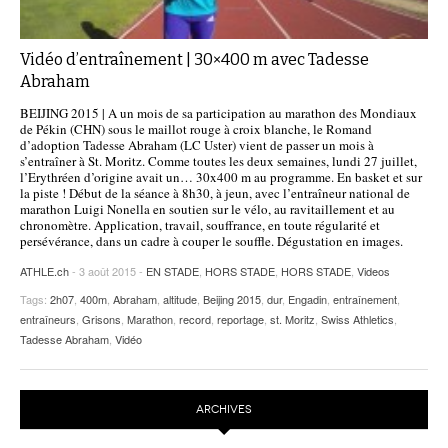
Vidéo d’entraînement | 30×400 m avec Tadesse
Abraham
BEIJING 2015 | A un mois de sa participation au marathon des Mondiaux
de Pékin (CHN) sous le maillot rouge à croix blanche, le Romand
d’adoption Tadesse Abraham (LC Uster) vient de passer un mois à
s’entraîner à St. Moritz. Comme toutes les deux semaines, lundi 27 juillet,
l’Erythréen d’origine avait un… 30x400 m au programme. En basket et sur
la piste ! Début de la séance à 8h30, à jeun, avec l’entraîneur national de
marathon Luigi Nonella en soutien sur le vélo, au ravitaillement et au
chronomètre. Application, travail, souffrance, en toute régularité et
persévérance, dans un cadre à couper le souffle. Dégustation en images.
ATHLE.ch
- 3 août 2015 -
EN STADE
,
HORS STADE
,
HORS STADE
,
Videos
Tags:
2h07
,
400m
,
Abraham
,
altitude
,
Beijing 2015
,
dur
,
Engadin
,
entraînement
,
entraîneurs
,
Grisons
,
Marathon
,
record
,
reportage
,
st. Moritz
,
Swiss Athletics
,
Tadesse Abraham
,
Vidéo
ARCHIVES