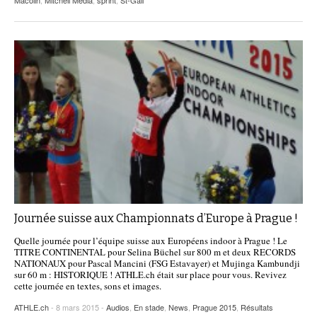
Macolin
,
Mitchell Media
,
sprint
,
St-Gall
Journée suisse aux Championnats d’Europe à Prague !
Quelle journée pour l’équipe suisse aux Européens indoor à Prague ! Le
TITRE CONTINENTAL pour Selina Büchel sur 800 m et deux RECORDS
NATIONAUX pour Pascal Mancini (FSG Estavayer) et Mujinga Kambundji
sur 60 m : HISTORIQUE ! ATHLE.ch était sur place pour vous. Revivez
cette journée en textes, sons et images.
ATHLE.ch
- 8 mars 2015 -
Audios
,
En stade
,
News
,
Prague 2015
,
Résultats