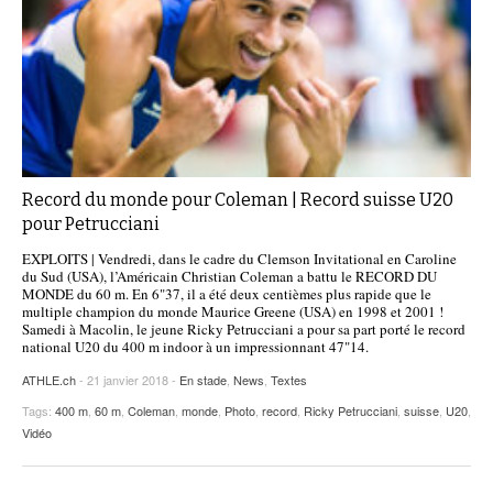
Record du monde pour Coleman | Record suisse U20
pour Petrucciani
EXPLOITS | Vendredi, dans le cadre du Clemson Invitational en Caroline
du Sud (USA), l’Américain Christian Coleman a battu le RECORD DU
MONDE du 60 m. En 6"37, il a été deux centièmes plus rapide que le
multiple champion du monde Maurice Greene (USA) en 1998 et 2001 !
Samedi à Macolin, le jeune Ricky Petrucciani a pour sa part porté le record
national U20 du 400 m indoor à un impressionnant 47"14.
ATHLE.ch
- 21 janvier 2018 -
En stade
,
News
,
Textes
Tags:
400 m
,
60 m
,
Coleman
,
monde
,
Photo
,
record
,
Ricky Petrucciani
,
suisse
,
U20
,
Vidéo