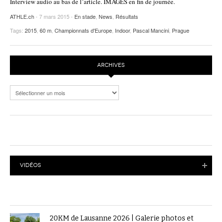
Interview audio au bas de l’article. IMAGES en fin de journée.
ATHLE.ch
- 7 mars 2015 -
En stade
,
News
,
Résultats
Tags:
2015
,
60 m
,
Championnats d'Europe
,
Indoor
,
Pascal Mancini
,
Prague
ARCHIVES
Archives
VIDÉOS
20KM de Lausanne 2026 | Galerie photos et