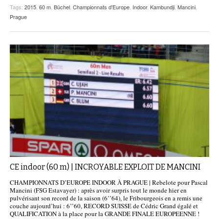
Tags:
2015
,
60 m
,
Büchel
,
Championnats d'Europe
,
Indoor
,
Kambundji
,
Mancini
,
Prague
CE indoor (60 m) | INCROYABLE EXPLOIT DE MANCINI
CHAMPIONNATS D’EUROPE INDOOR À PRAGUE | Rebelote pour Pascal
Mancini (FSG Estavayer) : après avoir surpris tout le monde hier en
pulvérisant son record de la saison (6’’64), le Fribourgeois en a remis une
couche aujourd’hui : 6’’60, RECORD SUISSE de Cédric Grand égalé et
QUALIFICATION à la place pour la GRANDE FINALE EUROPEENNE !