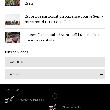
Reels
Record de participation pulvérisé pour le Semi-
marathon du CEP Cortaillod
Suisses élite en salle à Saint-Gall | Nos Reels au
cœur des exploits
Plus de Videos
GALERIES
AUDIOS
Finale suisse du Visana Sprint à Lucerne : Kendra
ATHLE.ch
Salvatore en or, 7 autres Romands sur le podium
Tokyo 2025 | Le Podcast d’ATHLE.ch | Jour 9 :
Pourquoi ATHLE.ch ?
Werro 6e de sa 1ère finale mondiale en plein air
ATHLE.ch aux Mondiaux indoor 2025 à Nanjing :
Nous contacter
tous les liens de notre suivi spécial