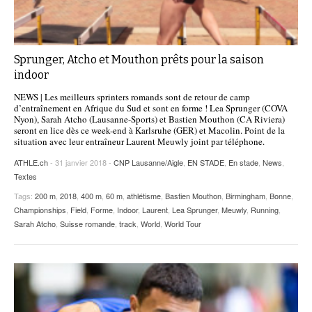
Sprunger, Atcho et Mouthon prêts pour la saison
indoor
NEWS | Les meilleurs sprinters romands sont de retour de camp
d’entraînement en Afrique du Sud et sont en forme ! Lea Sprunger (COVA
Nyon), Sarah Atcho (Lausanne-Sports) et Bastien Mouthon (CA Riviera)
seront en lice dès ce week-end à Karlsruhe (GER) et Macolin. Point de la
situation avec leur entraîneur Laurent Meuwly joint par téléphone.
ATHLE.ch
- 31 janvier 2018 -
CNP Lausanne/Aigle
,
EN STADE
,
En stade
,
News
,
Textes
Tags:
200 m
,
2018
,
400 m
,
60 m
,
athlétisme
,
Bastien Mouthon
,
Birmingham
,
Bonne
,
Championships
,
Field
,
Forme
,
Indoor
,
Laurent
,
Lea Sprunger
,
Meuwly
,
Running
,
Sarah Atcho
,
Suisse romande
,
track
,
World
,
World Tour