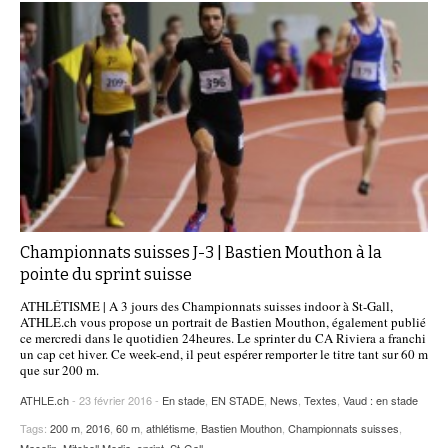
Championnats suisses J-3 | Bastien Mouthon à la
pointe du sprint suisse
ATHLÉTISME | A 3 jours des Championnats suisses indoor à St-Gall,
ATHLE.ch vous propose un portrait de Bastien Mouthon, également publié
ce mercredi dans le quotidien 24heures. Le sprinter du CA Riviera a franchi
un cap cet hiver. Ce week-end, il peut espérer remporter le titre tant sur 60 m
que sur 200 m.
ATHLE.ch
- 23 février 2016 -
En stade
,
EN STADE
,
News
,
Textes
,
Vaud : en stade
Tags:
200 m
,
2016
,
60 m
,
athlétisme
,
Bastien Mouthon
,
Championnats suisses
,