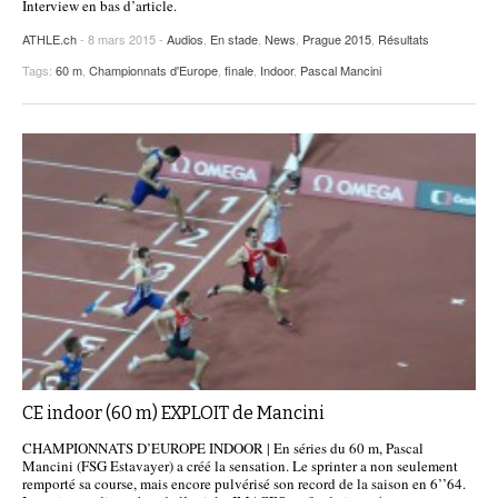
Interview en bas d’article.
ATHLE.ch
- 8 mars 2015 -
Audios
,
En stade
,
News
,
Prague 2015
,
Résultats
Tags:
60 m
,
Championnats d'Europe
,
finale
,
Indoor
,
Pascal Mancini
CE indoor (60 m) EXPLOIT de Mancini
CHAMPIONNATS D’EUROPE INDOOR | En séries du 60 m, Pascal
Mancini (FSG Estavayer) a créé la sensation. Le sprinter a non seulement
remporté sa course, mais encore pulvérisé son record de la saison en 6’’64.