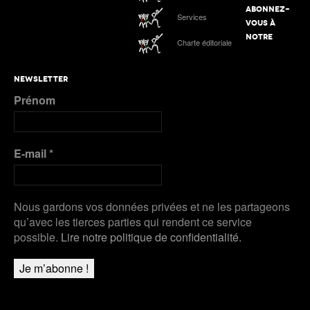
ABONNEZ-
Services
Podcast n°4 : Grand Slam Track, grande
VOUS À
première à Kingston
ATHLE.ch à l’Euro indoor 2025 à Apeldoorn
NOTRE
Charte éditoriale
Plus de Galeries
Nanjing 2025 | Podcast Jour 3 : MÉDAILLES
NEWSLETTER
D’ARGENT pour Kälin et Kambundji, CHOCOLAT
Prénom
pour Werro
Plus de Audios
E-mail
*
Nous gardons vos données privées et ne les partageons
qu’avec les tierces parties qui rendent ce service
possible.
Lire notre politique de confidentialité.