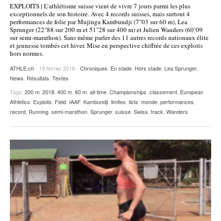
EXPLOITS | L’athlétisme suisse vient de vivre 7 jours parmi les plus
POURQUOI ATHLE.CH ?
ATHLE.CH RÉGIONS | VAUD
HIGHLIGHTS
exceptionnels de son histoire. Avec 4 records suisses, mais surtout 4
performances de folie par Mujinga Kambundji (7"03 sur 60 m), Lea
Sprunger (22"88 sur 200 m et 51"28 sur 400 m) et Julien Wanders (60’09
LIVRES
sur semi-marathon). Sans même parler des 11 autres records nationaux élite
et jeunesse tombés cet hiver. Mise en perspective chiffrée de ces exploits
hors normes.
ATHLE.ch
- 19 février 2018 -
Chroniques
,
En stade
,
Hors stade
,
Lea Sprunger
,
News
,
Résultats
,
Textes
Tags:
200 m
,
2018
,
400 m
,
60 m
,
all-time
,
Championships
,
classement
,
European
Athletics
,
Exploits
,
Field
,
IAAF
,
Kambundji
,
limites
,
lists
,
monde
,
performances
,
record
,
Running
,
semi-marathon
,
Sprunger
,
suisse
,
Swiss
,
track
,
Wanders