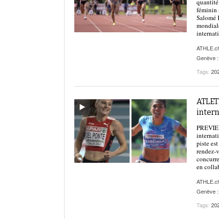
quantité
féminin 
Salomé K
mondiale
internat
ATHLE.c
Genève :
Tags:
20
ATLET
inter
PREVIEW 
interna
piste es
rendez-v
concurre
en colla
ATHLE.c
Genève :
Tags:
20