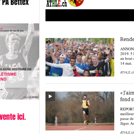
Rende
ANNONCE 
2019. 5 
au bout 
14 mai.
ATHLE.c
« J’ai
fond 
REPORTAG
meilleur
passe de
Jäger. 
ATHLE.c