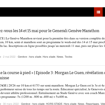
2025
| VAUD
PUBLICITÉ
Lettre de fans à la néo-détentrice du RECORD
- 9 mars 2025
D’EUROPE Ditaji Kambundji
Julien Wanders. Sensibilité, illusions, travail :
- 13 décembre
une lecture à ne pas manquer !
z-vous les 14 et 15 mai pour le Generali Genève Marathon
2024
| Le Genève Marathon revient pour la première fois dans sa version complète de
Voir tout
km, 10 km, semi et marathon sont au programme le week-end des 14 et 15 mai proc
du lac. Inscriptions en ligne possibles jusqu’au mercredi 11 mai, puis sur place les 1
h
- 2 mai 2022 -
Genève : hors stade
,
Hors stade
,
News
,
Textes
me la course à pied » | Episode 3 : Morgan Le Guen, révélation
suisse
E | 28'26 sur 10 km et 61'53 sur semi-marathon: Morgan Le Guen est le 3e et 4e
 performeur suisse de tous les temps sur la route. Éducateur spécialisé, le Genevois e
 devenir athlète professionnel. Entraînement au Stade Genève avec son coach Mar
Au programme: 5x (1200 m - 800 m -400 m) + 5x400 m.
h
- 30 mars 2022 -
Genève : hors stade
,
HORS STADE
,
Hors stade
,
News
,
Reportages
,
Vid