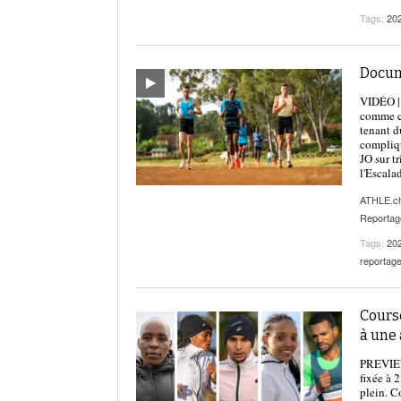
Tags:
20
Docum
VIDÉO | 
comme cl
tenant d
compliqu
JO sur t
l'Escala
ATHLE.c
Reportag
Tags:
20
reportag
Cours
à une
PREVIEW 
fixée à 
plein. C