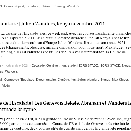
21
,
Course à pied
,
Escalade
,
Kibiwott
,
Running
,
Wanders
entaire | Julien Wanders, Kenya novembre 2021
La Course de l'Escalade c'est ce week-end, Avec les courses Escaladélite dimanche
ou du spectacle. ATHLE.ch était la semaine dernière à Iten, au Kenya, chez le tripl
u titre et double recordman d'Europe Julien Wanders. Il raconte: son année 2021
ée (changements, blessures, maladie), sa passion pour notre sport, Max Studer (9e 
riathlon), qui s'est entraîné avec lui, ses débuts à venir sur marathon, la Course de
de.
h
- 4 décembre 2021 -
Escalade
,
Genève : hors stade
,
HORS STADE
,
HORS STADE
,
News
,
es
,
Wanders
21
,
Course de l'Escalade
,
Documentaire
,
Genève
,
iten
,
Julien Wanders
,
Kenya
,
Max Studer
,
e
,
Vidéo
e de l’Escalade | Les Genevois Bekele, Abraham et Wanders f
 armada kenyane
| Annulée en 2020, la plus grande course de Suisse est de retour ! Avec une jaug
23'000 participants cette année, la Course de l’Escalade de Genève a très vite fait le
omme de coutume, deux courses élite de qualité marqueront la grande fête populair