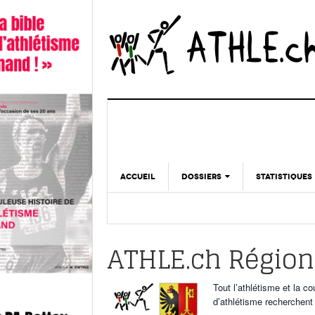
ACCUEIL
DOSSIERS
STATISTIQUES
CHRONIQUES
STATISTIQUES
REPORTAGES
MINIMA
ATHLE.ch Région
DOPAGE
GALERIES
Tout l’athlétisme et la 
d’athlétisme recherchent