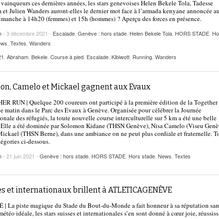
vainqueurs ces dernières années, les stars genevoises Helen Bekele Tola, Tadesse
et Julien Wanders auront-elles le dernier mot face à l’armada kenyane annoncée a
imanche à 14h20 (femmes) et 15h (hommes) ? Aperçu des forces en présence.
h
- 3 décembre 2021 -
Escalade
,
Genève : hors stade
,
Helen Bekele Tola
,
HORS STADE
,
Ho
ews
,
Textes
,
Wanders
21
,
Abraham
,
Bekele
,
Course à pied
,
Escalade
,
Kibiwott
,
Running
,
Wanders
on, Camelo et Mickael gagnent aux Evaux
 RUN | Quelque 200 coureurs ont participé à la première édition de la Togethe
 matin dans le Parc des Evaux à Genève. Organisée pour célébrer la Journée
ionale des réfugiés, la toute nouvelle course interculturelle sur 5 km a été une belle
. Elle a été dominée par Solomon Kidane (THSN Genève), Nisa Camelo (Viseu Genè
Mickael (THSN Berne), dans une ambiance on ne peut plus cordiale et fraternelle. T
tégories ci-dessous.
h
- 21 juin 2021 -
Genève : hors stade
,
HORS STADE
,
Hors stade
,
News
,
Textes
es et internationaux brillent à ATLETICAGENÈVE
 La piste magique du Stade du Bout-du-Monde a fait honneur à sa réputation sa
météo idéale, les stars suisses et internationales s’en sont donné à cœur joie, réussis