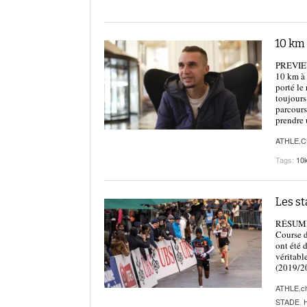
10 km 
PREVIEW 
10 km à 
porté le
toujours
parcours
prendre 
ATHLE.
Tags:
10k
Les s
RÉSUMÉ |
Course d
ont été 
véritabl
(2019/20
ATHLE.c
STADE
,