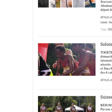
Souvent 
Abraham 
départ d
ATHLE.c
stade
,
N
Tags:
20
Solom
TOGETHER
dimanche
internat
réussite
et Sina 
des 6 ca
ATHLE.c
Suiss
RÉSUMÉ |
Par une 