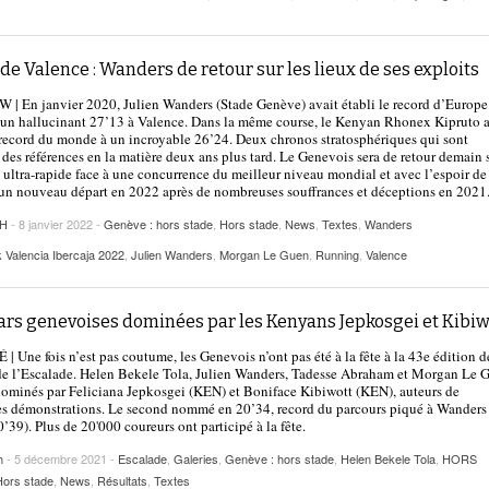
de Valence : Wanders de retour sur les lieux de ses exploits
| En janvier 2020, Julien Wanders (Stade Genève) avait établi le record d’Europe
un hallucinant 27’13 à Valence. Dans la même course, le Kenyan Rhonex Kipruto a
 record du monde à un incroyable 26’24. Deux chronos stratosphériques qui sont
 des références en la matière deux ans plus tard. Le Genevois sera de retour demain s
 ultra-rapide face à une concurrence du meilleur niveau mondial et avec l’espoir de
un nouveau départ en 2022 après de nombreuses souffrances et déceptions en 2021
CH
- 8 janvier 2022 -
Genève : hors stade
,
Hors stade
,
News
,
Textes
,
Wanders
 Valencia Ibercaja 2022
,
Julien Wanders
,
Morgan Le Guen
,
Running
,
Valence
tars genevoises dominées par les Kenyans Jepkosgei et Kibiw
 Une fois n’est pas coutume, les Genevois n’ont pas été à la fête à la 43e édition d
e l’Escalade. Helen Bekele Tola, Julien Wanders, Tadesse Abraham et Morgan Le 
dominés par Feliciana Jepkosgei (KEN) et Boniface Kibiwott (KEN), auteurs de
es démonstrations. Le second nommé en 20’34, record du parcours piqué à Wanders
’39). Plus de 20'000 coureurs ont participé à la fête.
h
- 5 décembre 2021 -
Escalade
,
Galeries
,
Genève : hors stade
,
Helen Bekele Tola
,
HORS
Hors stade
,
News
,
Résultats
,
Textes