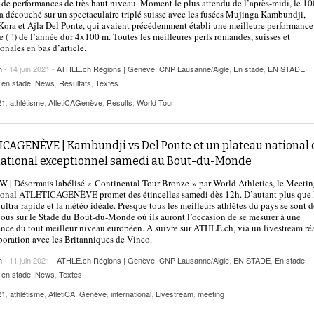
 de performances de très haut niveau. Moment le plus attendu de l’après-midi, le 1
a découché sur un spectaculaire triplé suisse avec les fusées Mujinga Kambundji,
ora et Ajla Del Ponte, qui avaient précédemment établi une meilleure performance
 ( !) de l’année dur 4x100 m. Toutes les meilleures perfs romandes, suisses et
ionales en bas d’article.
h
- 14 juin 2021 -
ATHLE.ch Régions | Genève
,
CNP Lausanne/Aigle
,
En stade
,
EN STADE
,
 en stade
,
News
,
Résultats
,
Textes
21
,
athlétisme
,
AtletiCAGenève
,
Results
,
World Tour
ICAGENÈVE | Kambundji vs Del Ponte et un plateau national 
national exceptionnel samedi au Bout-du-Monde
| Désormais labélisé « Continental Tour Bronze » par World Athletics, le Meeti
tional ATLETICAGENÈVE promet des étincelles samedi dès 12h. D’autant plus que 
t ultra-rapide et la météo idéale. Presque tous les meilleurs athlètes du pays se sont 
ous sur le Stade du Bout-du-Monde où ils auront l’occasion de se mesurer à une
nce du tout meilleur niveau européen. A suivre sur ATHLE.ch, via un livestream ré
boration avec les Britanniques de Vinco.
h
- 11 juin 2021 -
ATHLE.ch Régions | Genève
,
CNP Lausanne/Aigle
,
EN STADE
,
En stade
,
 en stade
,
News
,
Textes
21
,
athlétisme
,
AtletiCA
,
Genève
,
international
,
Livestream
,
meeting