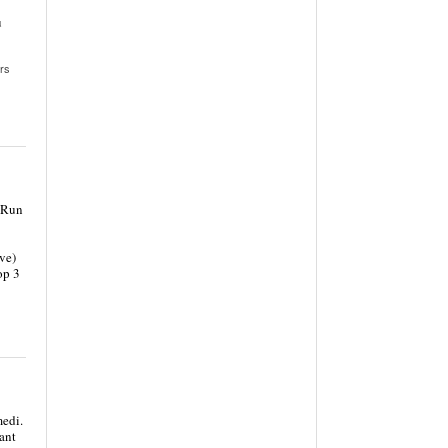
u
rs
r Run
ve)
op 3
medi.
sant