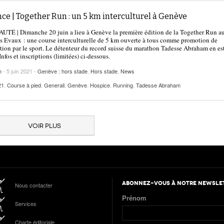
e | Together Run : un 5 km interculturel à Genève
TÉ | Dimanche 20 juin a lieu à Genève la première édition de la Together Run a
s Evaux : une course interculturelle de 5 km ouverte à tous comme promotion de
ation par le sport. Le détenteur du record suisse du marathon Tadesse Abraham en est
Infos et inscriptions (limitées) ci-dessous.
h
- 5 juin 2021 -
Genève : hors stade
,
Hors stade
,
News
21
,
Course à pied
,
Generali
,
Genève
,
Hospice
,
Running
,
Tadesse Abraham
VOIR PLUS
ABONNEZ-VOUS À NOTRE NEWSLE
Nous contacter
Prénom
Services
Charte éditoriale