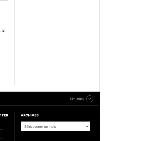
u
 le
Site index
TTER
ARCHIVES
Archives