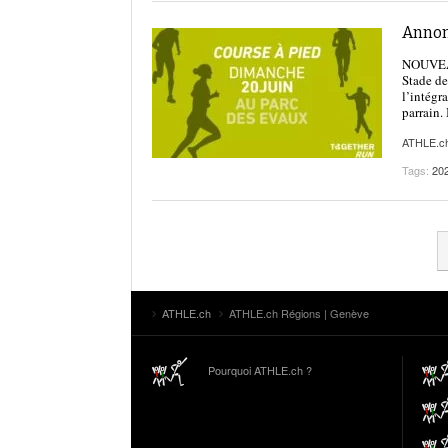
Annonc
NOUVEAU
Stade de
l’intégr
parrain. 
ATHLE.c
Tags:
20
ATHLE.ch
ATHLE.ch Régions | Genève
Pourquoi ATHLE.ch ?