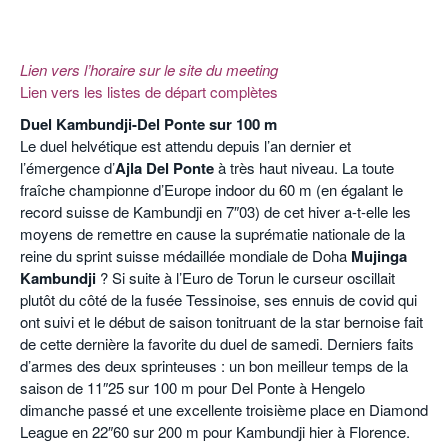
Lien vers l’horaire sur le site du meeting
Lien vers les listes de départ complètes
Duel Kambundji-Del Ponte sur 100 m
Le duel helvétique est attendu depuis l’an dernier et
l’émergence d’
Ajla Del Ponte
à très haut niveau. La toute
fraîche championne d’Europe indoor du 60 m (en égalant le
record suisse de Kambundji en 7″03) de cet hiver a-t-elle les
moyens de remettre en cause la suprématie nationale de la
reine du sprint suisse médaillée mondiale de Doha
Mujinga
Kambundji
? Si suite à l’Euro de Torun le curseur oscillait
plutôt du côté de la fusée Tessinoise, ses ennuis de covid qui
ont suivi et le début de saison tonitruant de la star bernoise fait
de cette dernière la favorite du duel de samedi. Derniers faits
d’armes des deux sprinteuses : un bon meilleur temps de la
saison de 11″25 sur 100 m pour Del Ponte à Hengelo
dimanche passé et une excellente troisième place en Diamond
League en 22″60 sur 200 m pour Kambundji hier à Florence.