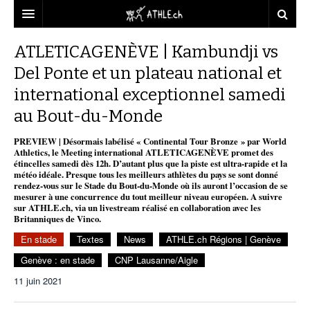
ACCUEIL
ATLETICAGENÈVE | Kambundji vs
Del Ponte et un plateau national et
DOSSIERS
international exceptionnel samedi
STATISTIQUES
CHRONIQUES
au Bout-du-Monde
PARTENAIRES
STATISTIQUES
TOUT
REPORTAGES
PREVIEW | Désormais labélisé « Continental Tour Bronze » par World
Athletics, le Meeting international ATLETICAGENÈVE promet des
VIDEOS
MINIMA
CNP
MICHEL HERREN
DOPAGE
étincelles samedi dès 12h. D’autant plus que la piste est ultra-rapide et la
météo idéale. Presque tous les meilleurs athlètes du pays se sont donné
rendez-vous sur le Stade du Bout-du-Monde où ils auront l’occasion de se
PARTENAIRES
ATHLE.CH
GALERIES
mesurer à une concurrence du tout meilleur niveau européen. A suivre
sur ATHLE.ch, via un livestream réalisé en collaboration avec les
CLUBS PARTENAIRES
ATHLE.CH RÉGIONS
CLUB D’ATHLÉTISME
Britanniques de Vinco.
En stade
Textes
News
ATHLE.ch Régions | Genève
FÉDÉRATION
ATHLE.CH VINTAGE
TOUS SUPPORTERS D’ATHLE.CH !
CNP LAUSANNE/AIGLE
Genève : en stade
CNP Lausanne/Aigle
TOUS SUPPORTERS D’ATHLE.CH !
CHARTE ÉDITORIALE
ATHLE.CH RÉGIONS | GENÈVE
TIMELINE
11 juin 2021
PUBLICITÉ
NOUS CONTACTER
ATHLE.CH RÉGIONS | JURA
BIOGRAPHIES