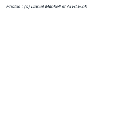
Photos : (c) Daniel Mitchell et ATHLE.ch
POURQUOI ATHLE.CH ?
ATHLE.CH RÉGIONS | VAUD
HIGHLIGHTS
LIVRES