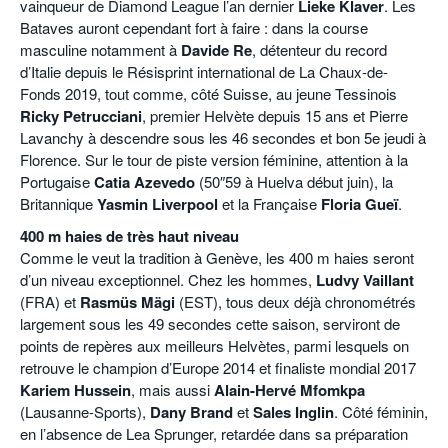
vainqueur de Diamond League l’an dernier
Lieke Klaver
. Les
Bataves auront cependant fort à faire : dans la course
masculine notamment à
Davide Re
, détenteur du record
d’Italie depuis le Résisprint international de La Chaux-de-
Fonds 2019, tout comme, côté Suisse, au jeune Tessinois
Ricky Petrucciani
, premier Helvète depuis 15 ans et Pierre
Lavanchy à descendre sous les 46 secondes et bon 5e jeudi à
Florence. Sur le tour de piste version féminine, attention à la
Portugaise
Catia Azevedo
(50″59 à Huelva début juin), la
Britannique
Yasmin Liverpool
et la Française
Floria Gueï
.
400 m haies de très haut niveau
Comme le veut la tradition à Genève, les 400 m haies seront
d’un niveau exceptionnel. Chez les hommes,
Ludvy Vaillant
(FRA) et
Rasmüs Mägi
(EST), tous deux déjà chronométrés
largement sous les 49 secondes cette saison, serviront de
points de repères aux meilleurs Helvètes, parmi lesquels on
retrouve le champion d’Europe 2014 et finaliste mondial 2017
Kariem Hussein
, mais aussi
Alain-Hervé Mfomkpa
(Lausanne-Sports),
Dany Brand
et
Sales Inglin
. Côté féminin,
en l’absence de Lea Sprunger, retardée dans sa préparation