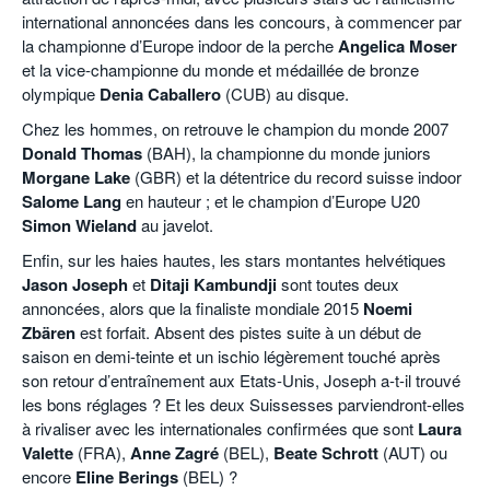
international annoncées dans les concours, à commencer par
la championne d’Europe indoor de la perche
Angelica Moser
et la vice-championne du monde et médaillée de bronze
olympique
Denia Caballero
(CUB) au disque.
Chez les hommes, on retrouve le champion du monde 2007
Donald Thomas
(BAH), la championne du monde juniors
Morgane Lake
(GBR) et la détentrice du record suisse indoor
Salome Lang
en hauteur ; et le champion d’Europe U20
Simon Wieland
au javelot.
Enfin, sur les haies hautes, les stars montantes helvétiques
Jason Joseph
et
Ditaji Kambundji
sont toutes deux
annoncées, alors que la finaliste mondiale 2015
Noemi
Zbären
est forfait. Absent des pistes suite à un début de
saison en demi-teinte et un ischio légèrement touché après
son retour d’entraînement aux Etats-Unis, Joseph a-t-il trouvé
les bons réglages ? Et les deux Suissesses parviendront-elles
à rivaliser avec les internationales confirmées que sont
Laura
Valette
(FRA),
Anne Zagré
(BEL),
Beate Schrott
(AUT) ou
encore
Eline Berings
(BEL) ?