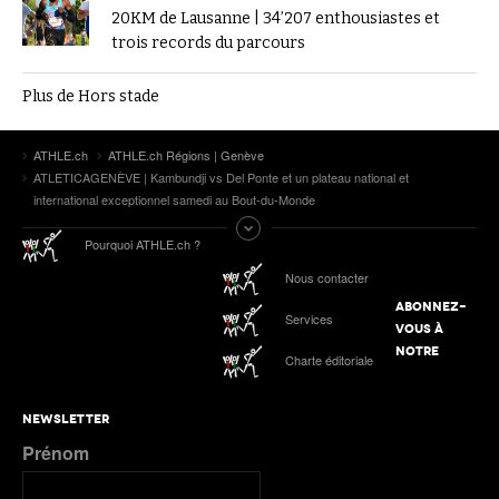
20KM de Lausanne | 34’207 enthousiastes et
trois records du parcours
Plus de Hors stade
ATHLE.ch
ATHLE.ch Régions | Genève
ATLETICAGENÈVE | Kambundji vs Del Ponte et un plateau national et
international exceptionnel samedi au Bout-du-Monde
Pourquoi ATHLE.ch ?
Nous contacter
ABONNEZ-
Services
VOUS À
NOTRE
Charte éditoriale
NEWSLETTER
Prénom