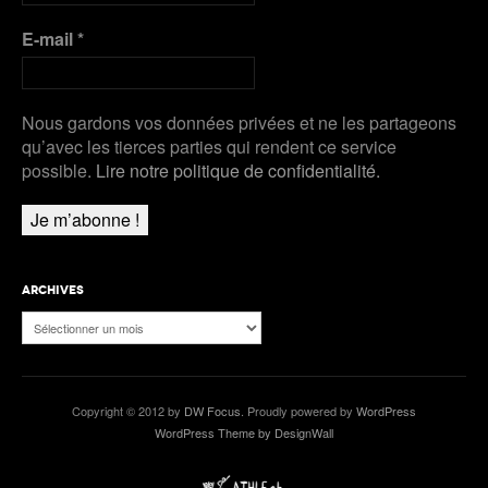
E-mail
*
Nous gardons vos données privées et ne les partageons
qu’avec les tierces parties qui rendent ce service
possible.
Lire notre politique de confidentialité.
ARCHIVES
Archives
Copyright © 2012 by
DW Focus
. Proudly powered by
WordPress
WordPress Theme by DesignWall