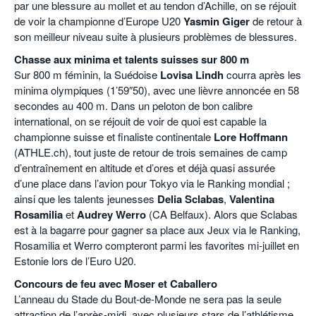
par une blessure au mollet et au tendon d’Achille, on se réjouit
de voir la championne d’Europe U20
Yasmin Giger
de retour à
son meilleur niveau suite à plusieurs problèmes de blessures.
Chasse aux minima et talents suisses sur 800 m
Sur 800 m féminin, la Suédoise
Lovisa Lindh
courra après les
minima olympiques (1’59″50), avec une lièvre annoncée en 58
secondes au 400 m. Dans un peloton de bon calibre
international, on se réjouit de voir de quoi est capable la
championne suisse et finaliste continentale
Lore Hoffmann
(ATHLE.ch), tout juste de retour de trois semaines de camp
d’entraînement en altitude et d’ores et déjà quasi assurée
d’une place dans l’avion pour Tokyo via le Ranking mondial ;
ainsi que les talents jeunesses
Delia Sclabas
,
Valentina
Rosamilia
et
Audrey Werro
(CA Belfaux). Alors que Sclabas
est à la bagarre pour gagner sa place aux Jeux via le Ranking,
Rosamilia et Werro compteront parmi les favorites mi-juillet en
Estonie lors de l’Euro U20.
Concours de feu avec Moser et Caballero
L’anneau du Stade du Bout-de-Monde ne sera pas la seule
attraction de l’après-midi, avec plusieurs stars de l’athlétisme