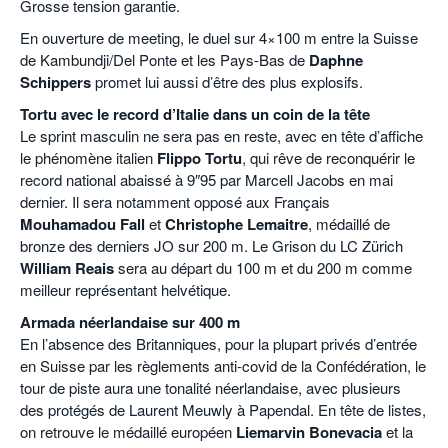
Grosse tension garantie.
En ouverture de meeting, le duel sur 4×100 m entre la Suisse
de Kambundji/Del Ponte et les Pays-Bas de
Daphne
Schippers
promet lui aussi d’être des plus explosifs.
Tortu avec le record d’Italie dans un coin de la tête
Le sprint masculin ne sera pas en reste, avec en tête d’affiche
le phénomène italien
Flippo Tortu
, qui rêve de reconquérir le
record national abaissé à 9″95 par Marcell Jacobs en mai
dernier. Il sera notamment opposé aux Français
Mouhamadou Fall
et
Christophe Lemaitre
, médaillé de
bronze des derniers JO sur 200 m. Le Grison du LC Zürich
William Reais
sera au départ du 100 m et du 200 m comme
meilleur représentant helvétique.
Armada néerlandaise sur 400 m
En l’absence des Britanniques, pour la plupart privés d’entrée
en Suisse par les règlements anti-covid de la Confédération, le
tour de piste aura une tonalité néerlandaise, avec plusieurs
des protégés de Laurent Meuwly à Papendal. En tête de listes,
on retrouve le médaillé européen
Liemarvin Bonevacia
et la