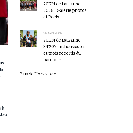
20KM de Lausanne
2026 | Galerie photos
et Reels
26 avril 2026
20KM de Lausanne |
34’207 enthousiastes
et trois records du
parcours
lus
la
Plus de Hors stade
–
n à
uble