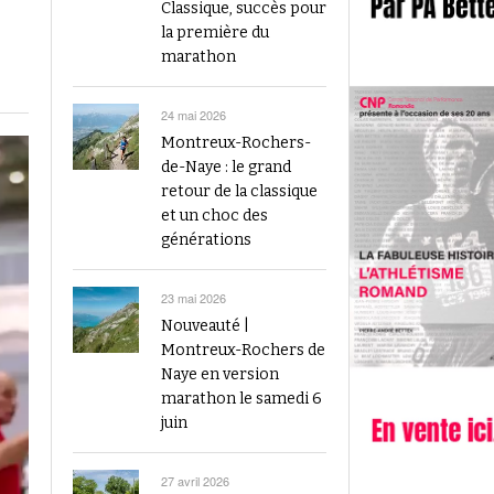
2023
Classique, succès pour
Finale du Visana Sprint ce dimanche à Berne
la première du
-
L’athlétisme suisse au débu
avec Mujinga Kambundji et plein de surprises
marathon
19 septembre 2024
Épisode 9 : Fritz Brodbeck
Voir tout
Voir tout
24 mai 2026
Montreux-Rochers-
de-Naye : le grand
retour de la classique
et un choc des
générations
23 mai 2026
Nouveauté |
Montreux-Rochers de
Naye en version
marathon le samedi 6
juin
27 avril 2026