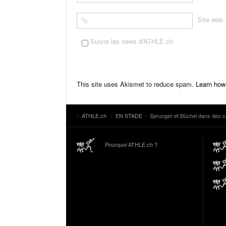
Site web
Suivre les news d'ATHLE.ch
This site uses Akismet to reduce spam.
Learn how
ATHLE.ch
EN STADE
Sprunger et Büchel dans des c
Pourquoi ATHLE.ch ?