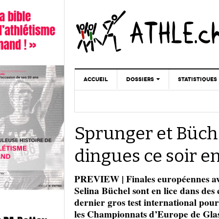
ACCUEIL
DOSSIERS
STATISTIQUES
CHRONIQUES
STATISTIQUES
REPORTAGES
MINIMA
Sprunger et Büch
DOPAGE
GALERIES
dingues ce soir e
PREVIEW | Finales européennes ava
Selina Büchel sont en lice dans des 
dernier gros test international pou
les Championnats d’Europe de Glas