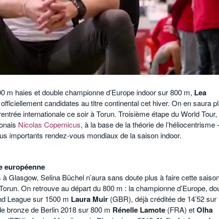
0 m haies et double championne d’Europe indoor sur 800 m,
Lea
officiellement candidates au titre continental cet hiver. On en saura p
entrée internationale ce soir à Torun. Troisième étape du World Tour, 
lonais
Nicolas Copernicus
, à la base de la théorie de l’héliocentrisme 
us importants rendez-vous mondiaux de la saison indoor.
le européenne
 à Glasgow, Selina Büchel n’aura sans doute plus à faire cette saiso
 Torun. On retrouve au départ du 800 m : la championne d’Europe, do
ond League sur 1500 m
Laura Muir
(GBR), déjà créditée de 14’52 sur
 de bronze de Berlin 2018 sur 800 m
Rénelle Lamote
(FRA) et
Olha