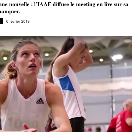
nne nouvelle : l’IAAF diffuse le meeting en live sur sa
Julien Wanders. Sensibilité, illusions, travail :
manquer.
- 13 décembre
une lecture à ne pas manquer !
2024
r
6 février 2019
Voir tout