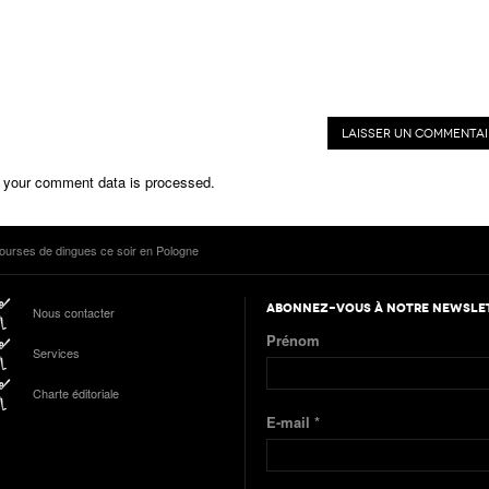
 your comment data is processed.
ourses de dingues ce soir en Pologne
ABONNEZ-VOUS À NOTRE NEWSLE
Nous contacter
Prénom
Services
Charte éditoriale
E-mail
*