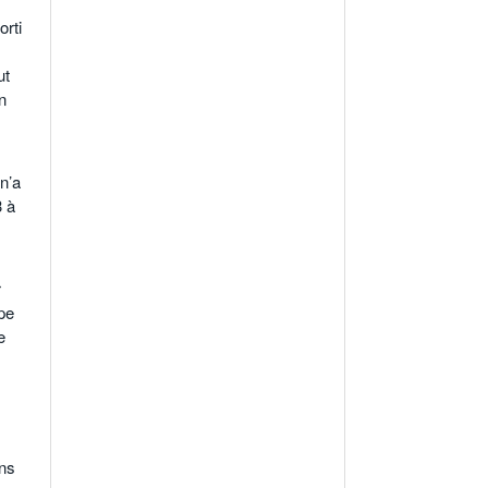
rti
ut
n
n’a
 à
r
pe
e
ans