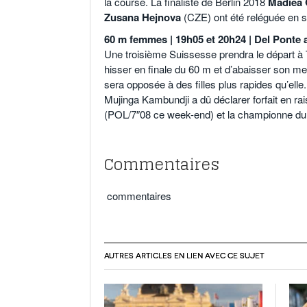
la course. La finaliste de Berlin 2018
Madiea 
Zusana Hejnova
(CZE) ont été reléguée en sé
60 m femmes | 19h05 et 20h24 | Del Ponte
Une troisième Suissesse prendra le départ à 
hisser en finale du 60 m et d’abaisser son mei
sera opposée à des filles plus rapides qu’ell
Mujinga Kambundji a dû déclarer forfait en ra
(POL/7″08 ce week-end) et la championne 
Commentaires
commentaires
AUTRES ARTICLES EN LIEN AVEC CE SUJET