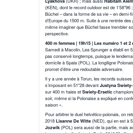
Lyakhova
(UKR) ; mais aussi
Habitam Ale
(KEN), dont le record outdoor est de 1’58″96 
Büchel – dans la forme de sa vie – en demi-fi
d’Europe du 1500 m. Suite à une rentrée des 
même imaginer que Büchel fasse trembler son 
perspective.
400 m femmes | 19h15 | Les numéro 1 et 2
Samedi à Macolin, Lea Sprunger a établi en 5
pas conservé longtemps, puisque le lendemai
domicile à Spala (POL). La longiligne Polonai
promet d’être une redoutable adversaire.
Il y a une année à Torun, les records suisse
s’imposant en 51″28 devant
Justyna Swiety-
sur 400 m haies et
Swiety-Ersetic
championne
soir, même si la Polonaise a expliqué en confé
saison ».
Pour arbitrer le duel helvético-polonais, on 
2018
Lisanne De Witte
(NED), qui en est à 5
Jozwik
(POL) sera aussi de la partie, mais 