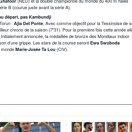
Ghafoor
(NED) et la double championne du monde du 400 m haies
rie B (courue juste avant la série A).
 au départ, pas Kambundji
Torun :
Ajla Del Ponte
. Avec comme objectif pour la Tessinoise de s
lleur chrono de la saison (7″31). Pour la première fois cette année ell
e. Initialement annoncée, la médaillée de bronze des Mondiaux indoor
ison d’une grippe. Les stars de la course seront
Ewa Swoboda
du monde
Marie-Josée Ta Lou
(CIV).