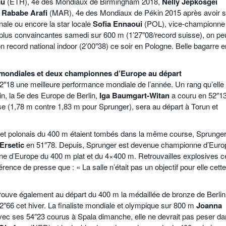
mu
(ETH), 4e des Mondiaux de Birmingham 2018,
Nelly Jepkosgei
;
Rababe Arafi
(MAR), 4e des Mondiaux de Pékin 2015 après avoir so
nale ou encore la star locale
Sofia Ennaoui
(POL), vice-championne
plus convaincantes samedi sur 600 m (1’27″08/record suisse), on pe
record national indoor (2’00″38) ce soir en Pologne. Belle bagarre e
 mondiales et deux championnes d’Europe au départ
2″18 une meilleure performance mondiale de l’année. Un rang qu’elle 
n, la 5e des Europe de Berlin,
Iga Baumgart-Witan
a couru en 52″13
se (1,78 m contre 1,83 m pour Sprunger), sera au départ à Torun et
s et polonais du 400 m étaient tombés dans la même course, Sprunge
Ersetic
en 51″78. Depuis, Sprunger est devenue championne d’Euro
 d’Europe du 400 m plat et du 4×400 m. Retrouvailles explosives c
rence de presse que : « La salle n’était pas un objectif pour elle cette
retrouve également au départ du 400 m la médaillée de bronze de Berlin
2″66 cet hiver. La finaliste mondiale et olympique sur 800 m
Joanna
avec ses 54″23 courus à Spala dimanche, elle ne devrait pas peser d