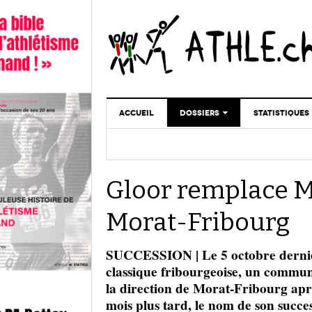
ACCUEIL
DOSSIERS
STATISTIQUES
CHRONIQUES
STATISTIQUES
REPORTAGES
MINIMA
Gloor remplace Me
DOPAGE
GALERIES
Morat-Fribourg
SUCCESSION | Le 5 octobre dernier,
classique fribourgeoise, un commu
la direction de Morat-Fribourg aprè
mois plus tard, le nom de son succes