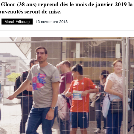
 Gloor (38 ans) reprend dès le mois de janvier 2019 la
Julien Wanders. Sensibilité, illusions, travail :
nouveautés seront de mise.
- 13 décembre
une lecture à ne pas manquer !
2024
Morat-Fribourg
13 novembre 2018
Voir tout