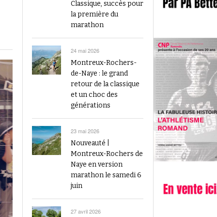
2023
Classique, succès pour
Finale du Visana Sprint ce dimanche à Berne
la première du
-
L’athlétisme suisse au débu
avec Mujinga Kambundji et plein de surprises
marathon
19 septembre 2024
Épisode 9 : Fritz Brodbeck
Voir tout
Voir tout
24 mai 2026
Montreux-Rochers-
de-Naye : le grand
retour de la classique
et un choc des
générations
23 mai 2026
Nouveauté |
Montreux-Rochers de
Naye en version
marathon le samedi 6
juin
27 avril 2026