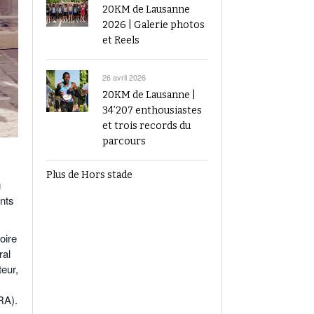
20KM de Lausanne
2026 | Galerie photos
et Reels
26 avril 2026
20KM de Lausanne |
34’207 enthousiastes
et trois records du
parcours
Plus de Hors stade
g
ants
oire
ral
teur,
RA).