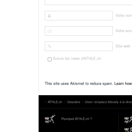
Votre no
Votre ema
Site web
Suivre les news d'ATHLE.ch
This site uses Akismet to reduce spam.
Learn how
ATHLE.ch
Dossiers
Gloor remplace Meuwly à la direc
Pourquoi ATHLE.ch ?