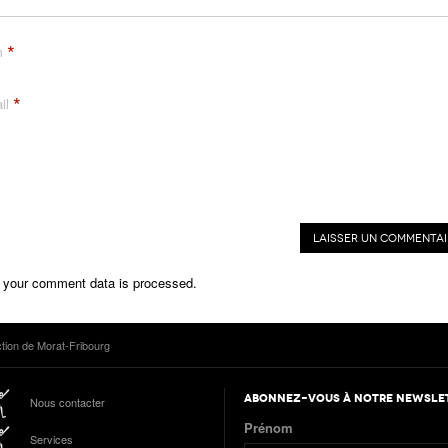
*
m
*
il
 your comment data is processed.
tion de Morat-Fribourg
ABONNEZ-VOUS À NOTRE NEWSLE
Nous contacter
Prénom
Services