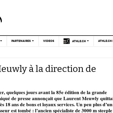
PARTENAIRES
VIDEOS
ATHLE.CH
ATHLE.CH
CNP
CNP
- 17 décembre 2025
CLUB D’ATHLÉTISME
Le mystère du haut niveau
LAUSANNE
PARTENAIRES
TOUS SUPPORTERS
ATHLE.CH
uwly à la direction de
D’ATHLE.CH !
CLUBS PARTENAIRES
Breaking4 sur le mile féminin avec Faith
| GENÈVE
- 26 juin
CHARTE ÉDITORIALE
Kipyegon : autant en emporte le vent !
FÉDÉRATION
ATHLE.CH
2025
NOUS CONTACTER
| JURA
TOUS SUPPORTERS
- 30 mars
D’ATHLE.CH !
Réussir ou mourir : lettre à Josh Hoey
POURQUOI ATHLE.CH ?
ATHLE.CH
 quelques jours avant la 85e édition de la grande
2025
| VAUD
PUBLICITÉ
niqué de presse annonçait que Laurent Meuwly quitta
s 18 ans de bons et loyaux services. Un peu plus d’un
Lettre de fans à la néo-détentrice du RECORD
- 9 mars 2025
D’EUROPE Ditaji Kambundji
seur est tombé : l’ancien spécialiste de 3000 m steeple