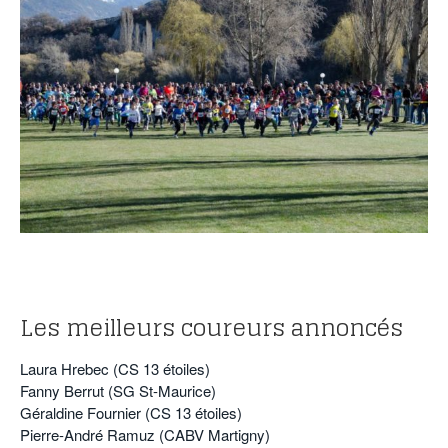
POURQUOI ATHLE.CH ?
ATHLE.CH RÉGIONS | VAUD
HIGHLIGHTS
LIVRES
.
Les meilleurs coureurs annoncés
Laura Hrebec (CS 13 étoiles)
Fanny Berrut (SG St-Maurice)
Géraldine Fournier (CS 13 étoiles)
Pierre-André Ramuz (CABV Martigny)