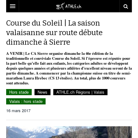
ACCUEIL
Course du Soleil | La saison
valaisanne sur route débute
DOSSIERS
dimanche à Sierre
STATISTIQUES
CHRONIQUES
A VENIR | Le CA Sierre organise dimanche la 46e édition de la
PARTENAIRES
STATISTIQUES
TOUT
traditionnelle et conviviale Course du Soleil. Si l’épreuve est réputée pour
REPORTAGES
la part belle qu’elle fait aux enfants, les catégories adultes se développent
depuis quelques années et plusieurs athlètes d’excellent niveau seront de la
VIDEOS
MINIMA
CNP
MICHEL HERREN
DOPAGE
partie dimanche. A commencer par la championne suisse en titre de semi-
marathon Laura Hrebec (CS 13 étoiles). Au total, plus de 1000 coureurs
PARTENAIRES
ATHLE.CH
sont attendus.
GALERIES
Hors stade
News
ATHLE.ch Régions | Valais
CLUBS PARTENAIRES
ATHLE.CH RÉGIONS
CLUB D’ATHLÉTISME
Valais : hors stade
FÉDÉRATION
ATHLE.CH VINTAGE
TOUS SUPPORTERS D’ATHLE.CH !
CNP LAUSANNE/AIGLE
16 mars 2017
TOUS SUPPORTERS D’ATHLE.CH !
CHARTE ÉDITORIALE
ATHLE.CH RÉGIONS | GENÈVE
TIMELINE
PUBLICITÉ
NOUS CONTACTER
ATHLE.CH RÉGIONS | JURA
BIOGRAPHIES