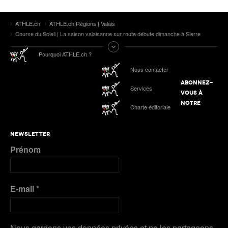
ATHLE.ch
ATHLE.ch Régions | Valais
Course du Soleil | La saison valaisanne sur route débute dimanche à Sierre
Pourquoi ATHLE.ch ?
Nous contacter
ABONNEZ-
Services
VOUS À
NOTRE
Charte éditoriale
NEWSLETTER
Prénom
E-mail
*
Nous gardons vos données privées et ne les partageons