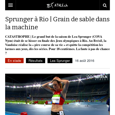
ACCUEIL
Sprunger à Rio | Grain de sable dans
la machine
DOSSIERS
CATASTROPHE | Le grand but de la saison de Lea Sprunger (COVA
STATISTIQUES
CHRONIQUES
Nyon) était de se hisser en finale des Jeux olympiques à Rio. Au Brésil, la
Vaudoise réalise la « pire course de sa vie » et quitte la compétition les
PARTENAIRES
STATISTIQUES
TOUT
larmes aux yeux, dès les séries. Pour 18 centièmes. La faute à pas de chance
REPORTAGES
?
VIDEOS
MINIMA
CNP
MICHEL HERREN
DOPAGE
En stade
Résultats
Lea Sprunger
16 août 2016
PARTENAIRES
ATHLE.CH
GALERIES
CLUBS PARTENAIRES
ATHLE.CH RÉGIONS
CLUB D’ATHLÉTISME
FÉDÉRATION
ATHLE.CH VINTAGE
TOUS SUPPORTERS D’ATHLE.CH !
CNP LAUSANNE/AIGLE
TOUS SUPPORTERS D’ATHLE.CH !
CHARTE ÉDITORIALE
ATHLE.CH RÉGIONS | GENÈVE
TIMELINE
PUBLICITÉ
NOUS CONTACTER
ATHLE.CH RÉGIONS | JURA
BIOGRAPHIES