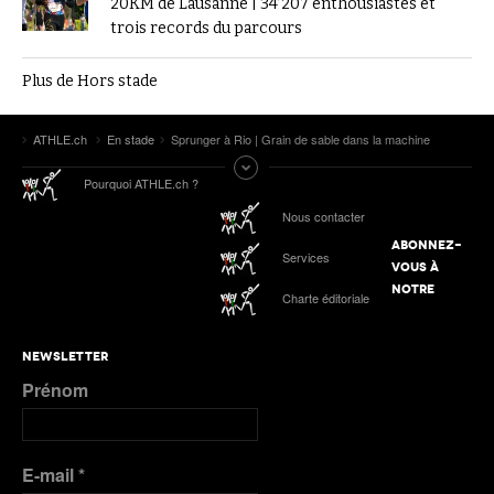
20KM de Lausanne | 34’207 enthousiastes et
trois records du parcours
Plus de Hors stade
ATHLE.ch
En stade
Sprunger à Rio | Grain de sable dans la machine
Pourquoi ATHLE.ch ?
Nous contacter
ABONNEZ-
Services
VOUS À
NOTRE
Charte éditoriale
NEWSLETTER
Prénom
E-mail
*