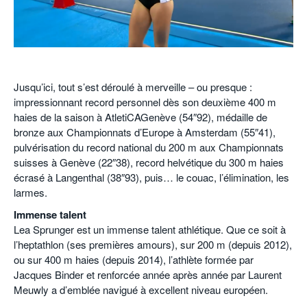
POURQUOI ATHLE.CH ?
ATHLE.CH RÉGIONS | VAUD
HIGHLIGHTS
LIVRES
.
Jusqu’ici, tout s’est déroulé à merveille – ou presque :
impressionnant record personnel dès son deuxième 400 m
haies de la saison à AtletiCAGenève (54″92), médaille de
bronze aux Championnats d’Europe à Amsterdam (55″41),
pulvérisation du record national du 200 m aux Championnats
suisses à Genève (22″38), record helvétique du 300 m haies
écrasé à Langenthal (38″93), puis… le couac, l’élimination, les
larmes.
Immense talent
Lea Sprunger est un immense talent athlétique. Que ce soit à
l’heptathlon (ses premières amours), sur 200 m (depuis 2012),
ou sur 400 m haies (depuis 2014), l’athlète formée par
Jacques Binder et renforcée année après année par Laurent
Meuwly a d’emblée navigué à excellent niveau européen.