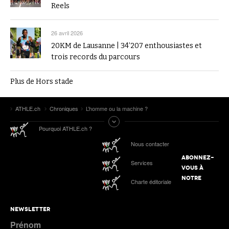
Reels
26 avril 2026
20KM de Lausanne | 34’207 enthousiastes et
trois records du parcours
Plus de Hors stade
ATHLE.ch
Chroniques
L’homme ou la machine ?
Pourquoi ATHLE.ch ?
Nous contacter
ABONNEZ-
Services
VOUS À
NOTRE
Charte éditoriale
NEWSLETTER
Prénom