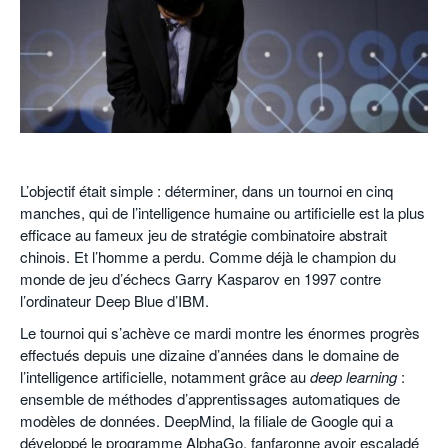
POURQUOI ATHLE.CH ?
ATHLE.CH RÉGIONS | VAUD
HIGHLIGHTS
LIVRES
.
L’objectif était simple : déterminer, dans un tournoi en cinq
manches, qui de l’intelligence humaine ou artificielle est la plus
efficace au fameux jeu de stratégie combinatoire abstrait
chinois. Et l’homme a perdu. Comme déjà le champion du
monde de jeu d’échecs Garry Kasparov en 1997 contre
l’ordinateur Deep Blue d’IBM.
Le tournoi qui s’achève ce mardi montre les énormes progrès
effectués depuis une dizaine d’années dans le domaine de
l’intelligence artificielle, notamment grâce au
deep learning
:
ensemble de méthodes d’apprentissages automatiques de
modèles de données. DeepMind, la filiale de Google qui a
développé le programme AlphaGo, fanfaronne avoir escaladé