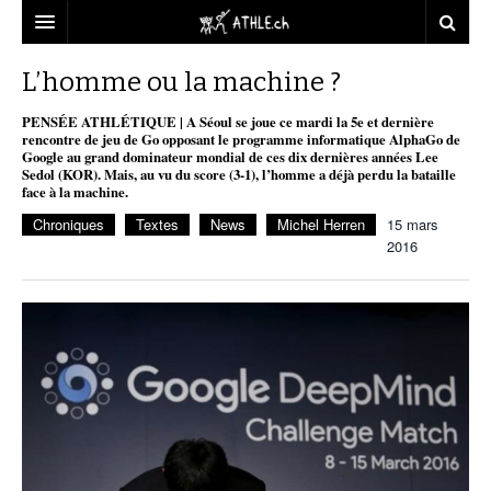
ACCUEIL
L’homme ou la machine ?
DOSSIERS
PENSÉE ATHLÉTIQUE | A Séoul se joue ce mardi la 5e et dernière
rencontre de jeu de Go opposant le programme informatique AlphaGo de
Google au grand dominateur mondial de ces dix dernières années Lee
STATISTIQUES
CHRONIQUES
Sedol (KOR). Mais, au vu du score (3-1), l’homme a déjà perdu la bataille
face à la machine.
PARTENAIRES
STATISTIQUES
TOUT
REPORTAGES
Chroniques
Textes
News
Michel Herren
15 mars
2016
VIDEOS
MINIMA
CNP
MICHEL HERREN
DOPAGE
PARTENAIRES
ATHLE.CH
GALERIES
CLUBS PARTENAIRES
ATHLE.CH RÉGIONS
CLUB D’ATHLÉTISME
FÉDÉRATION
ATHLE.CH VINTAGE
TOUS SUPPORTERS D’ATHLE.CH !
CNP LAUSANNE/AIGLE
TOUS SUPPORTERS D’ATHLE.CH !
CHARTE ÉDITORIALE
ATHLE.CH RÉGIONS | GENÈVE
TIMELINE
PUBLICITÉ
NOUS CONTACTER
ATHLE.CH RÉGIONS | JURA
BIOGRAPHIES