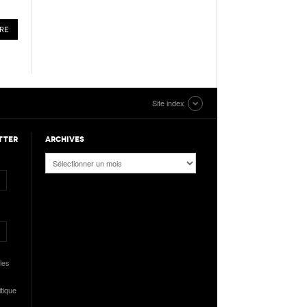
Site index
TTER
ARCHIVES
Archives
les
itique