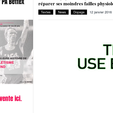
réparer ses moindres failles physio
Textes
News
Dopage
12 janvier 2016