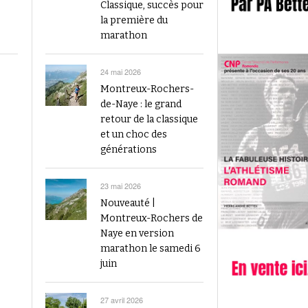
2023
Classique, succès pour
Finale du Visana Sprint ce dimanche à Berne
la première du
-
L’athlétisme suisse au débu
avec Mujinga Kambundji et plein de surprises
marathon
19 septembre 2024
Épisode 9 : Fritz Brodbeck
Voir tout
Voir tout
24 mai 2026
Montreux-Rochers-
de-Naye : le grand
retour de la classique
et un choc des
générations
23 mai 2026
Nouveauté |
Montreux-Rochers de
Naye en version
marathon le samedi 6
juin
27 avril 2026