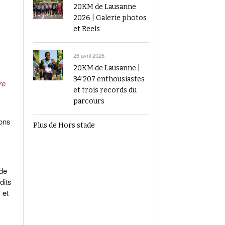
20KM de Lausanne
2026 | Galerie photos
et Reels
26 avril 2026
20KM de Lausanne |
34’207 enthousiastes
re
et trois records du
parcours
ions
Plus de Hors stade
 de
dits
 et