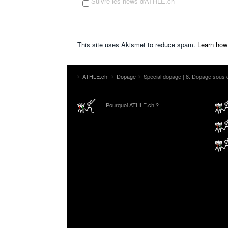
Suivre les news d'ATHLE.ch
This site uses Akismet to reduce spam.
Learn how
ATHLE.ch
Dopage
Spécial dopage | 8. Dopage sous 
Pourquoi ATHLE.ch ?