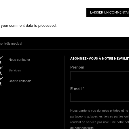
 your comment data is processed.
contrôle médical
ABONNEZ-VOUS À NOTRE NEWSLE
Nous contacter
Prénom
Services
Charte éditoriale
E-mail
*
Nous gardons vos données privées et ne 
partageons qu’avec les tierces parties qui
rendent ce service possible.
Lire notre pol
de confidentialité.