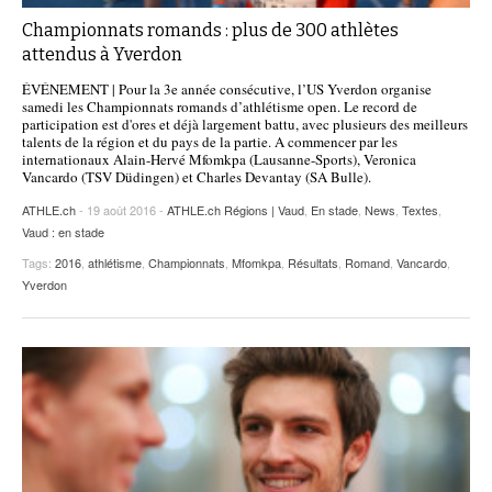
Championnats romands : plus de 300 athlètes
attendus à Yverdon
ÉVÉNEMENT | Pour la 3e année consécutive, l’US Yverdon organise
samedi les Championnats romands d’athlétisme open. Le record de
participation est d'ores et déjà largement battu, avec plusieurs des meilleurs
talents de la région et du pays de la partie. A commencer par les
internationaux Alain-Hervé Mfomkpa (Lausanne-Sports), Veronica
Vancardo (TSV Düdingen) et Charles Devantay (SA Bulle).
ATHLE.ch
- 19 août 2016 -
ATHLE.ch Régions | Vaud
,
En stade
,
News
,
Textes
,
Vaud : en stade
Tags:
2016
,
athlétisme
,
Championnats
,
Mfomkpa
,
Résultats
,
Romand
,
Vancardo
,
Yverdon