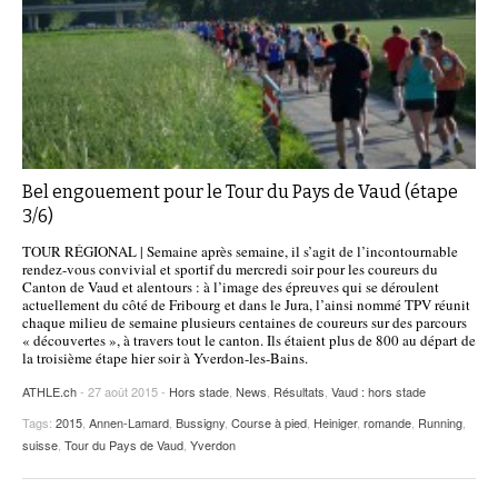
Bel engouement pour le Tour du Pays de Vaud (étape
3/6)
TOUR RÉGIONAL | Semaine après semaine, il s’agit de l’incontournable
rendez-vous convivial et sportif du mercredi soir pour les coureurs du
Canton de Vaud et alentours : à l’image des épreuves qui se déroulent
actuellement du côté de Fribourg et dans le Jura, l’ainsi nommé TPV réunit
chaque milieu de semaine plusieurs centaines de coureurs sur des parcours
« découvertes », à travers tout le canton. Ils étaient plus de 800 au départ de
la troisième étape hier soir à Yverdon-les-Bains.
ATHLE.ch
- 27 août 2015 -
Hors stade
,
News
,
Résultats
,
Vaud : hors stade
Tags:
2015
,
Annen-Lamard
,
Bussigny
,
Course à pied
,
Heiniger
,
romande
,
Running
,
suisse
,
Tour du Pays de Vaud
,
Yverdon