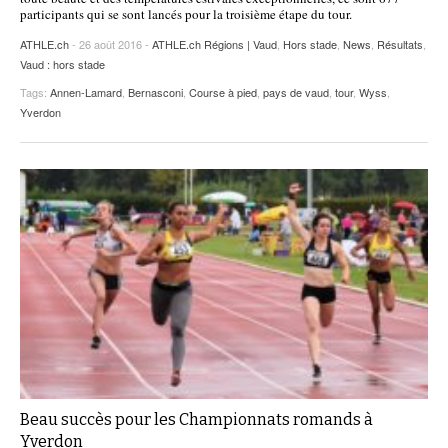
participants qui se sont lancés pour la troisième étape du tour.
ATHLE.ch
- 26 août 2016 -
ATHLE.ch Régions | Vaud
,
Hors stade
,
News
,
Résultats
,
Vaud : hors stade
Tags:
Annen-Lamard
,
Bernasconi
,
Course à pied
,
pays de vaud
,
tour
,
Wyss
,
Yverdon
Beau succès pour les Championnats romands à
Yverdon