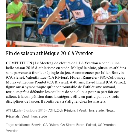
Fin de saison athlétique 2016 à Yverdon
COMPÉTITION | Le Meeting de clôture de l’US Yverdon a conclu une
belle saison 2016 d’athlétisme en stade. Malgré la pluie, plusieurs athlètes
sont parvenus à tirer leur épingle du jeu. A commencer par Julien Bonvin
(CA Sierre), Valentin Luc (CA Riviera), Florent Ramseier (FSG Collombey-
Muraz) et Léonie Pointet (CA Riviera). A 40 ans, David Erard (CA Vétroz),
figure aussi sympathique qu’incontournable de l’athlétisme romand,
toujours prêt à défendre les couleurs de son club, a pour sa part fait ces
adieux à la compétition dans la catégorie élite en participant aux trois
disciplines de lancer. Il continuera à s’aligner chez les masters.
ATHLE.ch
- 3 octobre 2016 -
ATHLE.ch Régions | Vaud
,
Hors stade
,
News
,
Résultats
,
Vaud : hors stade
Tags:
athlétisme
,
Bonvin
,
CA Riviera
,
CA Sierre
,
Erard
,
Pointet
,
US Yverdon
,
Yverdon