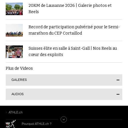
20KM de Lausanne 2026 | Galerie photos et
Reels
Record de participation pulvérisé pour le Semi-
marathon du CEP Cortaillod
Suisses élite en salle à Saint-Gall | Nos Reels au
cœur des exploits
Plus de Videos
GALERIES
AUDIOS
Finale suisse du Visana Sprint à Lucerne : Kendra
ATHLE.ch
Salvatore en or, 7 autres Romands sur le podium
Tokyo 2025 | Le Podcast d’ATHLE.ch | Jour 9 :
Pourquoi ATHLE.ch ?