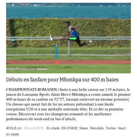
Débuts en fanfare pour Mfomkpa sur 400 m haies
CHAMPIONNATS ROMANDS | Suite à une belle saison sur 110 m haies, le
junior du Lausanne-Sports Alain Hervé Mfomkpa a couru samedi le premier
400 m haies de sa carrière en 52"57, laissant entrevoir un énorme potentiel.
Un chrono qui aurait fait de lui un sérieux prétendant à une finale
européenne U20 et à une médaille nationale élite. Et ce dès sa première
course. Découvrez tous les champions romands et les meilleures
performances du week-end en bas d’article.
ATHLE.ch
- 23 août 2015 -
En stade
,
EN STADE
,
News
,
Résultats
,
Textes
,
Vaud :
en stade