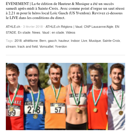
ÉVÉNEMENT | La 6e édition de Hauteur & Musique a été un succès
POURQUOI ATHLE.CH ?
ATHLE.CH RÉGIONS | VAUD
HIGHLIGHTS
samedi après-midi à Sainte-Croix. Avec comme point d’orgue un saut réussi
à 2,21 m pour le héros local Loïc Gasch (US Yverdon). Revivez ci-dessous
le LIVE dans les conditions du direct.
LIVRES
ATHLE.ch
- 3 février 2018 -
ATHLE.ch Régions | Vaud
,
CNP Lausanne/Aigle
,
EN
STADE
,
En stade
,
News
,
Vaud : en stade
,
Videos
Tags:
2018
,
athlétisme
,
Bern
,
gasch
,
hauteur
,
Indoor
,
Live
,
Musique
,
Sainte-Croix
,
stream
,
track and field
,
Vomsattel
,
Yverdon