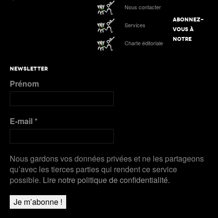
Werro 6e de sa 1ère finale mondiale en plein air
ATHLE.ch aux Mondiaux indoor 2025 à Nanjing :
Nous contacter
tous les liens de notre suivi spécial
ABONNEZ-
Services
Podcast n°4 : Grand Slam Track, grande
VOUS À
première à Kingston
ATHLE.ch à l’Euro indoor 2025 à Apeldoorn
NOTRE
Charte éditoriale
Plus de Galeries
Nanjing 2025 | Podcast Jour 3 : MÉDAILLES
NEWSLETTER
D’ARGENT pour Kälin et Kambundji, CHOCOLAT
Prénom
pour Werro
Plus de Audios
E-mail
*
Nous gardons vos données privées et ne les partageons
qu’avec les tierces parties qui rendent ce service
possible.
Lire notre politique de confidentialité.