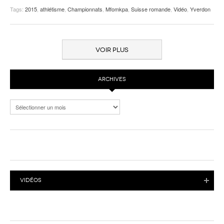
Tags:
2015
,
athlétisme
,
Championnats
,
Mfomkpa
,
Suisse romande
,
Vidéo
,
Yverdon
VOIR PLUS
ARCHIVES
Archives
VIDÉOS