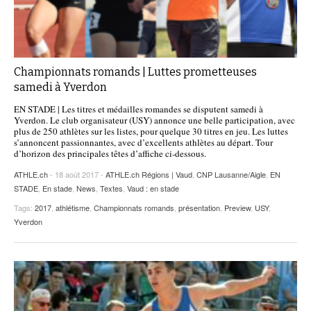
Championnats romands | Luttes prometteuses
samedi à Yverdon
EN STADE | Les titres et médailles romandes se disputent samedi à
Yverdon. Le club organisateur (USY) annonce une belle participation, avec
plus de 250 athlètes sur les listes, pour quelque 30 titres en jeu. Les luttes
s’annoncent passionnantes, avec d’excellents athlètes au départ. Tour
d’horizon des principales têtes d’affiche ci-dessous.
ATHLE.ch
- 18 août 2017 -
ATHLE.ch Régions | Vaud
,
CNP Lausanne/Aigle
,
EN
STADE
,
En stade
,
News
,
Textes
,
Vaud : en stade
Tags:
2017
,
athlétisme
,
Championnats romands
,
présentation
,
Preview
,
USY
,
Yverdon