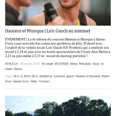
Hauteur et Musique | Loïc Gasch au sommet
ÉVÉNEMENT | La 4e édition du concours Hauteur et Musique à Sainte-
Croix a une nouvelle fois connu une apothéose de folie. D’abord avec
l’exploit de la vedette locale Loïc Gasch (US Yverdon), qui a amélioré son
record à 2,18 m, puis avec les bonds spectaculaires du Croate Alen Melon à
2,21 m, puis même à 2,23 m : record du meeting pulvérisé !
ATHLE.ch
- 30 janvier 2016 -
En stade
,
EN STADE
,
News
,
Résultats
,
Vaud : en
stade
,
Videos
Tags:
18 m
,
2
,
2016
,
23 m
,
athlétisme
,
Consenti
,
gasch
,
Hauteur et Musique
,
Melon
,
Oron
,
Sainte-Croix
,
Vidéo
,
Yverdon