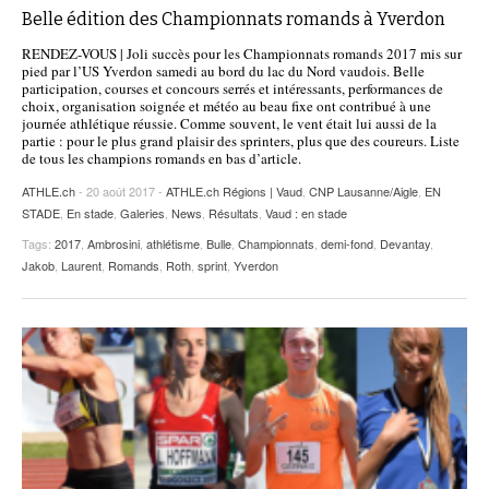
Belle édition des Championnats romands à Yverdon
RENDEZ-VOUS | Joli succès pour les Championnats romands 2017 mis sur
pied par l’US Yverdon samedi au bord du lac du Nord vaudois. Belle
participation, courses et concours serrés et intéressants, performances de
choix, organisation soignée et météo au beau fixe ont contribué à une
journée athlétique réussie. Comme souvent, le vent était lui aussi de la
partie : pour le plus grand plaisir des sprinters, plus que des coureurs. Liste
de tous les champions romands en bas d’article.
ATHLE.ch
- 20 août 2017 -
ATHLE.ch Régions | Vaud
,
CNP Lausanne/Aigle
,
EN
STADE
,
En stade
,
Galeries
,
News
,
Résultats
,
Vaud : en stade
Tags:
2017
,
Ambrosini
,
athlétisme
,
Bulle
,
Championnats
,
demi-fond
,
Devantay
,
Jakob
,
Laurent
,
Romands
,
Roth
,
sprint
,
Yverdon