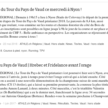
 du Tour du Pays de Vaud ce mercredi à Nyon !
GIONAL | Demain à 19h15 a lieu à Nyon (Stade de Colovray) le départ de la prem
re étapes du Tour du Pays de Vaud printanier 2018. Le parcours de 8,4 km, aussi
 que roulant, vous emmène sur les routes et chemins forestier du côté du Bois de
es inscriptions sont possibles en ligne jusqu’à 9h le jour de la course et sur place 
ément de CHF 5.- Belle ambiance en perspective. Les organisateurs se réjouissent 
ueillir. Bonne course à tous !
h
- 22 mai 2018 -
ATHLE.ch Régions | Vaud
,
Hors stade
,
News
,
Textes
,
Vaud : hors stade
18
,
Course à pied
,
nyon
,
Running
,
TPV
u Pays de Vaud | Hrebec et Fridelance avant l’orage
IONAL | Le Tour du Pays de Vaud printanier s’est poursuivi hier soir à Nyon, av
eurs à l’arrivée, juste à temps pour éviter l’orage estival qui a éclaté ensuite. Côté
 on a assisté à une nouvelle démonstration de la championne suisse de semi-marat
ebec (CS 13 étoiles), qui a laissé sa première poursuivante, la coureuse la plus titré
andra Annen-Lamard, à deux minutes. Côté masculin, c’est le triathlète Valentin
ce (St-Barthélémy) qui a eu le dernier mot, franchissant la ligne avec 34 secondes
 sur Antoine Grandjean (Bottens). Rendez-vous la semaine prochaine à Champvent
h
- 1 juin 2017 -
ATHLE.ch Régions | Vaud
,
News
,
Résultats
,
Textes
,
Vaud : hors stade