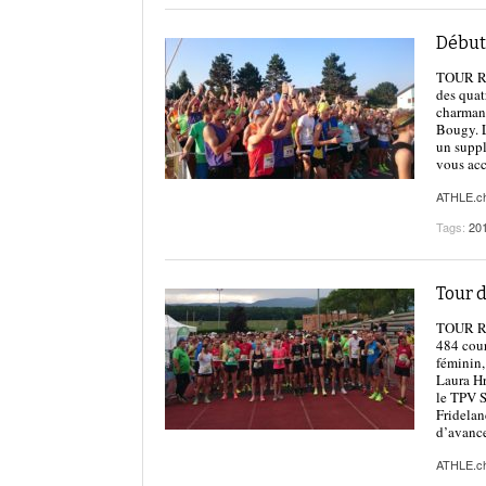
Début
TOUR RÉ
des quat
charmant
Bougy. L
un suppl
vous acc
ATHLE.c
Tags:
20
Tour d
TOUR RÉG
484 cour
féminin,
Laura Hr
le TPV S
Fridelan
d’avance
ATHLE.c