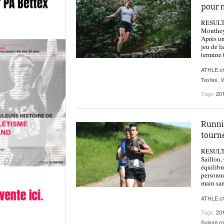
pour m
RESULT
Monthey 
Après un
jeu de la
termine 
ATHLE.c
Textes
,
V
Tags:
20
Runnin
tourne
RESULT
Saillon,
équilibr
personne
main sam
ATHLE.c
Tags:
20
Suisse r