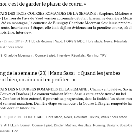
2025
oi, c’est de garder le plaisir de courir. »
| VAUD
PUBLICITÉ
ATS DES TROIS COURSES ROMANDES DE LA SEMAINE : Surpierre, Mézières e
Lettre de fans à la néo-détentrice du RECORD
| Le Tour du Pays de Vaud version automnale débutait la semaine dernière à Méziè
- 9 mars 2025
D’EUROPE Ditaji Kambundji
 été en montagne, la coureuse de Bussigny Charlotte Moerman s’est laissé prendre 
 route. Inscrite aux 4 étapes, elle était déjà en évidence sur la première course, où el
troisième. Interview.
Julien Wanders. Sensibilité, illusions, travail :
- 13 décembre
une lecture à ne pas manquer !
h
- 27 août 2019 -
ATHLE.ch Régions | Vaud
,
HORS STADE
,
Hors stade
,
News
,
Résultats
,
2024
aud : hors stade
Voir tout
19
,
Charlotte Moermann
,
Course à pied
,
Interview
,
Résultats
,
Running
,
TPV
g de la semaine (23) | Manu Sassi : « Quand les jambes
nt bien, on aimerait en profiter… »
ATS DES 6 COURSES ROMANDES DE LA SEMAINE : Champvent, Salève, Savig
 Couvet et Dorénaz | Le coureur valaisan Manu Sassi a cette année trouvé un bel
e. Confiant et bien entouré, il poursuit sa progression, dans la foulée d’un récent rec
l sur semi-marathon. Dernière étape sur sa route : la Course à Dingler, remportée ha
edi dernier. Interview.
h
- 10 juin 2019 -
HORS STADE
,
Hors stade
,
News
,
Résultats
,
Textes
,
Valais : hors stade
19
,
ATHLE.ch
,
Bonnet
,
Course à pied
,
Dingler
,
Mathys
,
Résultats
,
Running
,
Savigny
,
Scex-Ca
omande
,
TPV