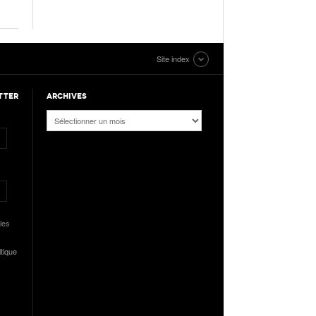
Site index
TTER
ARCHIVES
Archives
les
itique