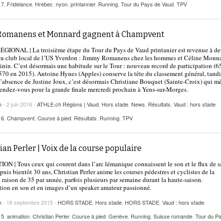
17
,
Fridelance
,
Hrebec
,
nyon
,
printannier
,
Running
,
Tour du Pays de Vaud
,
TPV
 Romanens et Monnard gagnent à Champvent
GIONAL | La troisième étape du Tour du Pays de Vaud printanier est revenue à d
 du club local de l’US Yverdon : Jimmy Romanens chez les hommes et Céline Monn
inin. C’est désormais une habitude sur le Tour : nouveau record de participation (6
 570 en 2015). Antoine Hynes (Apples) conserve la tête du classement général, tandi
l’absence de Justine Joux, c’est désormais Christiane Bouquet (Sainte-Croix) qui m
Rendez-vous pour la grande finale mercredi prochain à Yens-sur-Morges.
h
- 2 juin 2016 -
ATHLE.ch Régions | Vaud
,
Hors stade
,
News
,
Résultats
,
Vaud : hors stade
16
,
Champvent
,
Course à pied
,
Résultats
,
Running
,
TPV
ian Perler | Voix de la course populaire
N | Tous ceux qui courent dans l’arc lémanique connaissent le son et le flux de s
puis bientôt 30 ans, Christian Perler anime les courses pédestres et cyclistes de la
à raison de 35 par année, parfois plusieurs par semaine durant la haute-saison.
tion en son et en images d’un speaker amateur passionné.
h
- 18 septembre 2015 -
HORS STADE
,
Hors stade
,
HORS STADE
,
Vaud : hors stade
15
,
animation
,
Christian Perler
,
Course à pied
,
Genève
,
Running
,
Suisse romande
,
Tour du P