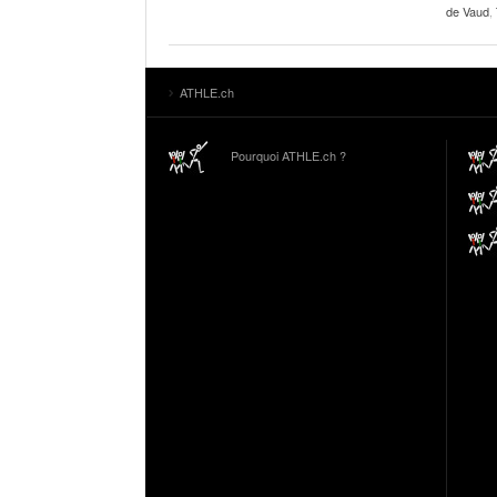
de Vaud
,
ATHLE.ch
Pourquoi ATHLE.ch ?