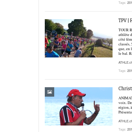
Tags:
20
TPV |
TOUR RÉ
athlète
côté fém
classés,
que, en 
le bal. 
ATHLE.c
Tags:
20
Christ
ANIMATIO
voix. De
région, 
Présenta
ATHLE.c
Tags:
20