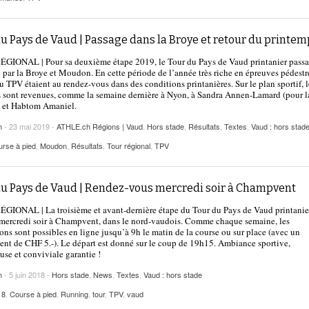
u Pays de Vaud | Passage dans la Broye et retour du printem
GIONAL | Pour sa deuxième étape 2019, le Tour du Pays de Vaud printanier passa
 par la Broye et Moudon. En cette période de l’année très riche en épreuves pédestre
du TPV étaient au rendez-vous dans des conditions printanières. Sur le plan sportif, l
s sont revenues, comme la semaine dernière à Nyon, à Sandra Annen-Lamard (pour l
) et Habtom Amaniel.
h
- 23 mai 2019 -
ATHLE.ch Régions | Vaud
,
Hors stade
,
Résultats
,
Textes
,
Vaud : hors stad
rse à pied
,
Moudon
,
Résultats
,
Tour régional
,
TPV
du Pays de Vaud | Rendez-vous mercredi soir à Champvent
IONAL | La troisième et avant-dernière étape du Tour du Pays de Vaud printanie
mercredi soir à Champvent, dans le nord-vaudois. Comme chaque semaine, les
ions sont possibles en ligne jusqu’à 9h le matin de la course ou sur place (avec un
nt de CHF 5.-). Le départ est donné sur le coup de 19h15. Ambiance sportive,
use et conviviale garantie !
h
- 5 juin 2018 -
Hors stade
,
News
,
Textes
,
Vaud : hors stade
18
,
Course à pied
,
Running
,
tour
,
TPV
,
vaud