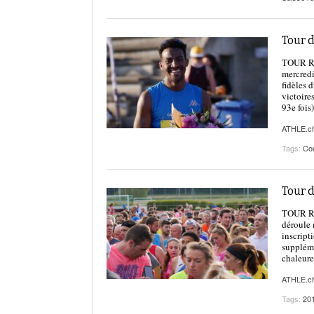
Tour d
TOUR RÉ
mercredi
fidèles 
victoire
93e fois
ATHLE.c
Tags:
Cou
Tour 
TOUR RÉG
déroule 
inscript
suppléme
chaleure
ATHLE.c
Tags:
20