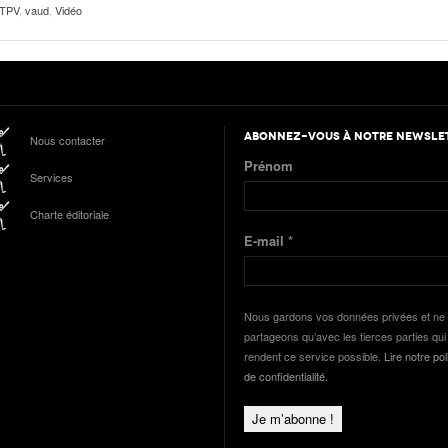
TPV
,
vaud
,
Vidéo
ABONNEZ-VOUS À NOTRE NEWSLE
Nous contacter
Prénom
Services
Charte éditoriale
E-mail
*
Nous gardons vos données privées et ne 
partageons qu’avec les tierces parties qui
rendent ce service possible.
Lire notre pol
de confidentialité.