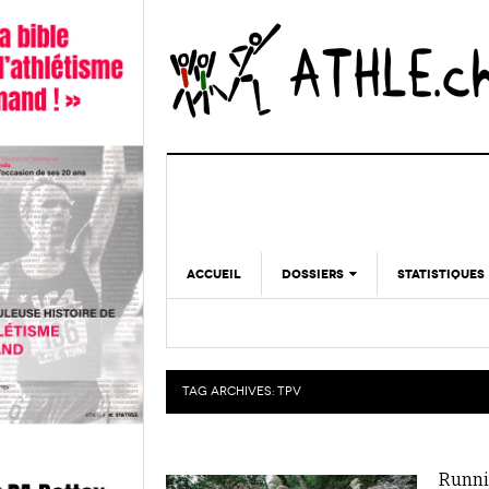
ACCUEIL
DOSSIERS
STATISTIQUES
CHRONIQUES
STATISTIQUES
REPORTAGES
MINIMA
DOPAGE
TAG ARCHIVES:
TPV
GALERIES
Runnin