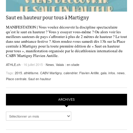
Saut en hauteur pour tous à Martigny
MANIFESTATION | Vous voulez découvrir la discipline spectaculaire
qu’est le saut en hauteur ? Vous y essayer vous-même ? Ou alors voir les
meilleurs sauteurs de pays s’affronter à plus de 2 mètres de hauteur ? Le tout
dans une ambiance festive ? Alors rendez-vous samedi dès 13h sur la Place
centrale à Martigny pour la toute première édition de « Saut en hauteur
pour tous », manifestation organisée par le décathlonien international du
CABV Martigny Flavien Antille.
ATHLE.ch
- 16 juillet 2015 -
News
,
Valais : en stade
Tags:
2015
,
athlétisme
,
CABV Martigny
,
calendrier
,
Flavien Antille
,
gala
,
infos
,
news
,
Place centrale
,
Saut en hauteur
ARCHIVES
Archives