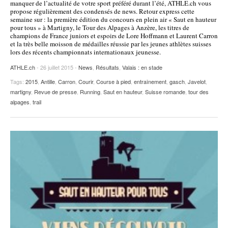
manquer de l’actualité de votre sport préféré durant l’été, ATHLE.ch vous
propose régulièrement des condensés de news. Retour express cette
POURQUOI ATHLE.CH ?
ATHLE.CH RÉGIONS | VAUD
HIGHLIGHTS
semaine sur : la première édition du concours en plein air « Saut en hauteur
pour tous » à Martigny, le Tour des Alpages à Anzère, les titres de
LIVRES
champions de France juniors et espoirs de Lore Hoffmann et Laurent Carron
et la très belle moisson de médailles réussie par les jeunes athlètes suisses
lors des récents championnats internationaux jeunesse.
ATHLE.ch
- 26 juillet 2015 -
News
,
Résultats
,
Valais : en stade
Tags:
2015
,
Antille
,
Carron
,
Courir
,
Course à pied
,
entraînement
,
gasch
,
Javelot
,
martigny
,
Revue de presse
,
Running
,
Saut en hauteur
,
Suisse romande
,
tour des
alpages
,
trail