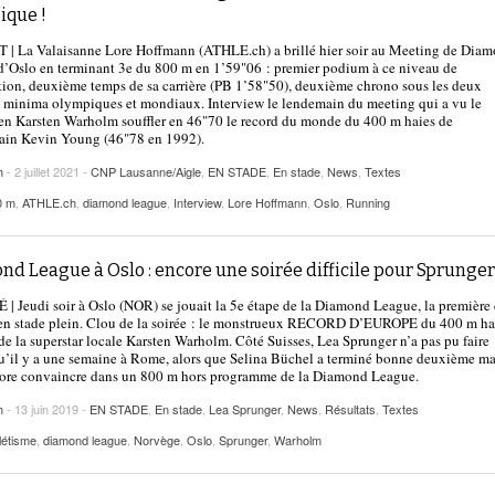
2025
ique !
| VAUD
PUBLICITÉ
 | La Valaisanne Lore Hoffmann (ATHLE.ch) a brillé hier soir au Meeting de Dia
Lettre de fans à la néo-détentrice du RECORD
’Oslo en terminant 3e du 800 m en 1’59"06 : premier podium à ce niveau de
- 9 mars 2025
D’EUROPE Ditaji Kambundji
ion, deuxième temps de sa carrière (PB 1’58"50), deuxième chrono sous les deux
 minima olympiques et mondiaux. Interview le lendemain du meeting qui a vu le
n Karsten Warholm souffler en 46"70 le record du monde du 400 m haies de
Julien Wanders. Sensibilité, illusions, travail :
cain Kevin Young (46"78 en 1992).
- 13 décembre
une lecture à ne pas manquer !
2024
h
- 2 juillet 2021 -
CNP Lausanne/Aigle
,
EN STADE
,
En stade
,
News
,
Textes
Voir tout
0 m
,
ATHLE.ch
,
diamond league
,
Interview
,
Lore Hoffmann
,
Oslo
,
Running
d League à Oslo : encore une soirée difficile pour Sprunger
 Jeudi soir à Oslo (NOR) se jouait la 5e étape de la Diamond League, la première
 en stade plein. Clou de la soirée : le monstrueux RECORD D’EUROPE du 400 m ha
de la superstar locale Karsten Warholm. Côté Suisses, Lea Sprunger n’a pas pu faire
’il y a une semaine à Rome, alors que Selina Büchel a terminé bonne deuxième ma
core convaincre dans un 800 m hors programme de la Diamond League.
h
- 13 juin 2019 -
EN STADE
,
En stade
,
Lea Sprunger
,
News
,
Résultats
,
Textes
létisme
,
diamond league
,
Norvège
,
Oslo
,
Sprunger
,
Warholm