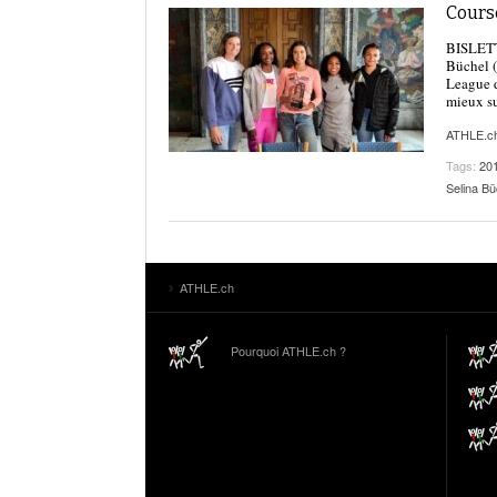
Course
BISLETT
Büchel (
League d
mieux su
ATHLE.c
Tags:
20
Selina Bü
ATHLE.ch
Pourquoi ATHLE.ch ?