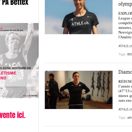
olymp
EXPLOIT
League d
compétit
minutes,
Norvégie
l’Améri
ATHLE.c
Tags:
80
Diamon
RÉSUMÉ |
l’année
(47"33) 
mieux qu
sans en
ATHLE.c
Tags:
ath