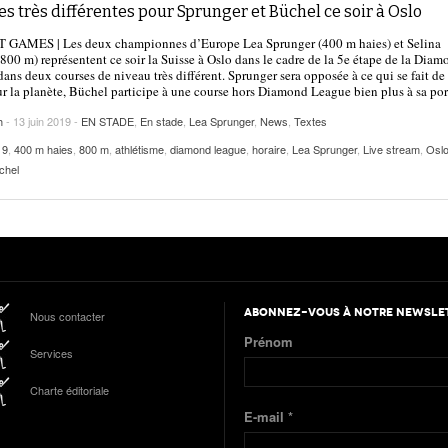
s très différentes pour Sprunger et Büchel ce soir à Oslo
 GAMES | Les deux championnes d’Europe Lea Sprunger (400 m haies) et Selina
800 m) représentent ce soir la Suisse à Oslo dans le cadre de la 5e étape de la Diam
ans deux courses de niveau très différent. Sprunger sera opposée à ce qui se fait de
r la planète, Büchel participe à une course hors Diamond League bien plus à sa por
h
- 13 juin 2019 -
EN STADE
,
En stade
,
Lea Sprunger
,
News
,
Textes
19
,
400 m haies
,
800 m
,
athlétisme
,
diamond league
,
horaire
,
Lea Sprunger
,
Live stream
,
Osl
chel
ABONNEZ-VOUS À NOTRE NEWSLE
Nous contacter
Prénom
Services
Charte éditoriale
E-mail
*