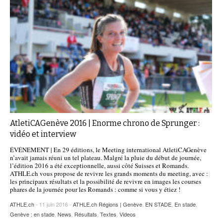
AtletiCAGenève 2016 | Enorme chrono de Sprunger :
vidéo et interview
ÉVÉNEMENT | En 29 éditions, le Meeting international AtletiCAGenève
n’avait jamais réuni un tel plateau. Malgré la pluie du début de journée,
l’édition 2016 a été exceptionnelle, aussi côté Suisses et Romands.
ATHLE.ch vous propose de revivre les grands moments du meeting, avec :
les principaux résultats et la possibilité de revivre en images les courses
phares de la journée pour les Romands : comme si vous y étiez !
ATHLE.ch
- 11 juin 2016 -
ATHLE.ch Régions | Genève
,
EN STADE
,
En stade
,
Genève : en stade
,
News
,
Résultats
,
Textes
,
Videos