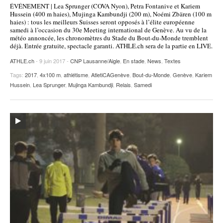
ÉVÉNEMENT | Lea Sprunger (COVA Nyon), Petra Fontanive et Kariem
POURQUOI ATHLE.CH ?
ATHLE.CH RÉGIONS | VAUD
HIGHLIGHTS
Hussein (400 m haies), Mujinga Kambundji (200 m), Noémi Zbären (100 m
haies) : tous les meilleurs Suisses seront opposés à l’élite européenne
samedi à l’occasion du 30e Meeting international de Genève. Au vu de la
LIVRES
météo annoncée, les chronomètres du Stade du Bout-du-Monde tremblent
déjà. Entrée gratuite, spectacle garanti. ATHLE.ch sera de la partie en LIVE.
ATHLE.ch
- 9 juin 2017 -
CNP Lausanne/Aigle
,
En stade
,
News
,
Textes
Tags:
2017
,
4x100 m
,
athlétisme
,
AtletiCAGenève
,
Bout-du-Monde
,
Genève
,
Kariem
Hussein
,
Lea Sprunger
,
Mujinga Kambundji
,
Relais
,
Samedi