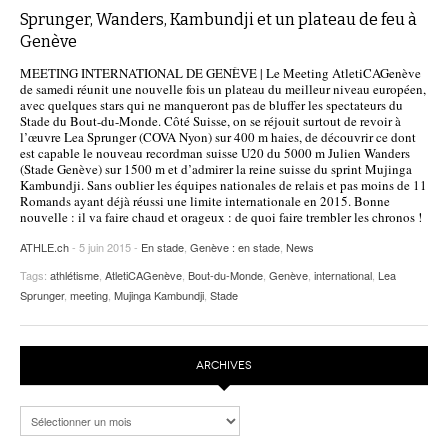
Sprunger, Wanders, Kambundji et un plateau de feu à
Genève
MEETING INTERNATIONAL DE GENÈVE | Le Meeting AtletiCAGenève
de samedi réunit une nouvelle fois un plateau du meilleur niveau européen,
avec quelques stars qui ne manqueront pas de bluffer les spectateurs du
Stade du Bout-du-Monde. Côté Suisse, on se réjouit surtout de revoir à
l’œuvre Lea Sprunger (COVA Nyon) sur 400 m haies, de découvrir ce dont
est capable le nouveau recordman suisse U20 du 5000 m Julien Wanders
(Stade Genève) sur 1500 m et d’admirer la reine suisse du sprint Mujinga
Kambundji. Sans oublier les équipes nationales de relais et pas moins de 11
Romands ayant déjà réussi une limite internationale en 2015. Bonne
nouvelle : il va faire chaud et orageux : de quoi faire trembler les chronos !
ATHLE.ch
- 5 juin 2015 -
En stade
,
Genève : en stade
,
News
Tags:
athlétisme
,
AtletiCAGenève
,
Bout-du-Monde
,
Genève
,
international
,
Lea
Sprunger
,
meeting
,
Mujinga Kambundji
,
Stade
ARCHIVES
Archives