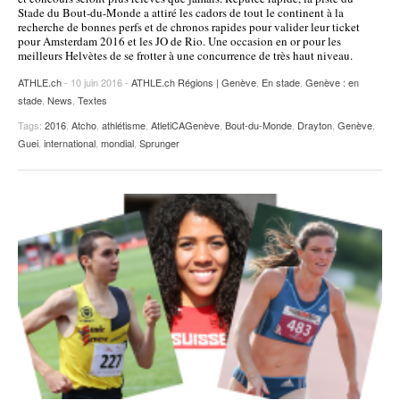
Stade du Bout-du-Monde a attiré les cadors de tout le continent à la
recherche de bonnes perfs et de chronos rapides pour valider leur ticket
pour Amsterdam 2016 et les JO de Rio. Une occasion en or pour les
meilleurs Helvètes de se frotter à une concurrence de très haut niveau.
ATHLE.ch
- 10 juin 2016 -
ATHLE.ch Régions | Genève
,
En stade
,
Genève : en
stade
,
News
,
Textes
Tags:
2016
,
Atcho
,
athlétisme
,
AtletiCAGenève
,
Bout-du-Monde
,
Drayton
,
Genève
,
Guei
,
international
,
mondial
,
Sprunger