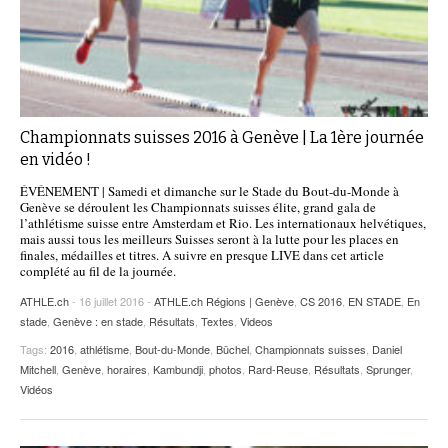
Championnats suisses 2016 à Genève | La 1ère journée
en vidéo !
ÉVÉNEMENT | Samedi et dimanche sur le Stade du Bout-du-Monde à
Genève se déroulent les Championnats suisses élite, grand gala de
l’athlétisme suisse entre Amsterdam et Rio. Les internationaux helvétiques,
mais aussi tous les meilleurs Suisses seront à la lutte pour les places en
finales, médailles et titres. A suivre en presque LIVE dans cet article
complété au fil de la journée.
ATHLE.ch
- 16 juillet 2016 -
ATHLE.ch Régions | Genève
,
CS 2016
,
EN STADE
,
En
stade
,
Genève : en stade
,
Résultats
,
Textes
,
Videos
Tags:
2016
,
athlétisme
,
Bout-du-Monde
,
Büchel
,
Championnats suisses
,
Daniel
Mitchell
,
Genève
,
horaires
,
Kambundji
,
photos
,
Rard-Reuse
,
Résultats
,
Sprunger
,
Vidéos