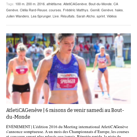
Tags:
100 m
,
200 m
,
2016
,
athlétisme
,
AtletiCAGenève
,
Bout-du-Monde
,
CA
Genève
,
Clélia Rard-Reuse
,
courses
,
Frédéric Matthys
,
Gemili
,
Genève
,
haies
,
Julien Wanders
,
Lea Sprunger
,
Live
,
Résultats
,
Sarah Atcho
,
sprint
,
Vidéos
AtletiCAGenève | 6 raisons de venir samedi au Bout-
du-Monde
ÉVÉNEMENT | L’édition 2016 du Meeting international AtletiCAGenève
s’annonce somptueuse. A un mois des Championnats d’Europe, les courses
et concours seront plus relevés que jamais. Réputée rapide, la piste du