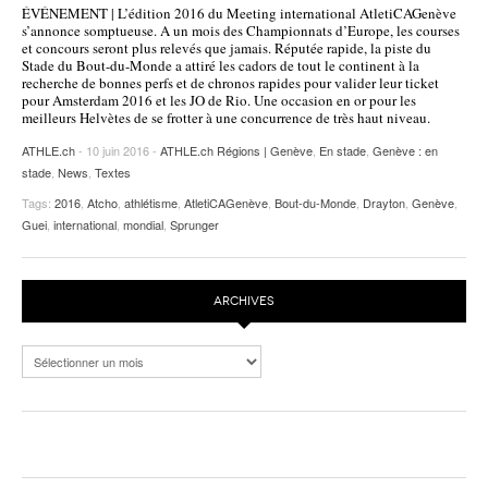
ÉVÉNEMENT | L’édition 2016 du Meeting international AtletiCAGenève
POURQUOI ATHLE.CH ?
ATHLE.CH RÉGIONS | VAUD
HIGHLIGHTS
s’annonce somptueuse. A un mois des Championnats d’Europe, les courses
et concours seront plus relevés que jamais. Réputée rapide, la piste du
Stade du Bout-du-Monde a attiré les cadors de tout le continent à la
LIVRES
recherche de bonnes perfs et de chronos rapides pour valider leur ticket
pour Amsterdam 2016 et les JO de Rio. Une occasion en or pour les
meilleurs Helvètes de se frotter à une concurrence de très haut niveau.
ATHLE.ch
- 10 juin 2016 -
ATHLE.ch Régions | Genève
,
En stade
,
Genève : en
stade
,
News
,
Textes
Tags:
2016
,
Atcho
,
athlétisme
,
AtletiCAGenève
,
Bout-du-Monde
,
Drayton
,
Genève
,
Guei
,
international
,
mondial
,
Sprunger
ARCHIVES
Archives