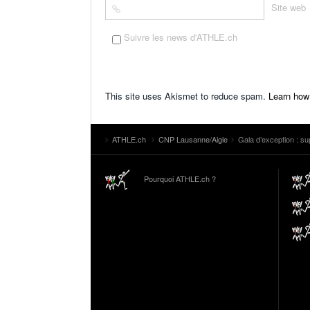
Site web
Suivre les news d'ATHLE.ch
This site uses Akismet to reduce spam.
Learn how
ATHLE.ch
CNP Lausanne/Aigle
Gala d’exception : su
Pourquoi ATHLE.ch ?