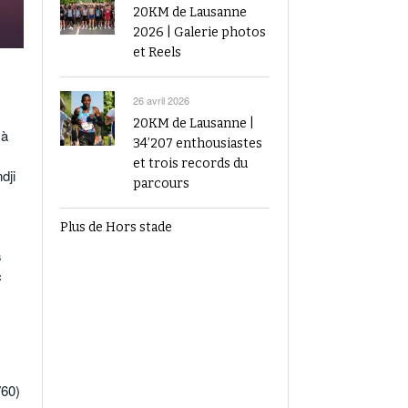
20KM de Lausanne
2026 | Galerie photos
et Reels
26 avril 2026
20KM de Lausanne |
 à
34’207 enthousiastes
et trois records du
dji
parcours
Plus de Hors stade
s
c
″60)