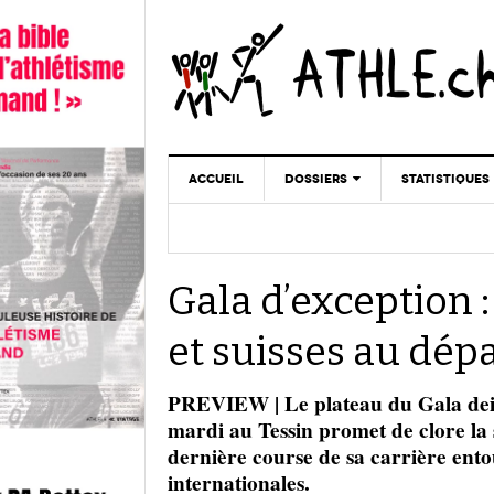
ACCUEIL
DOSSIERS
STATISTIQUES
CHRONIQUES
STATISTIQUES
REPORTAGES
MINIMA
Gala d’exception 
DOPAGE
GALERIES
et suisses au dép
PREVIEW | Le plateau du Gala dei C
mardi au Tessin promet de clore la 
dernière course de sa carrière ento
internationales.