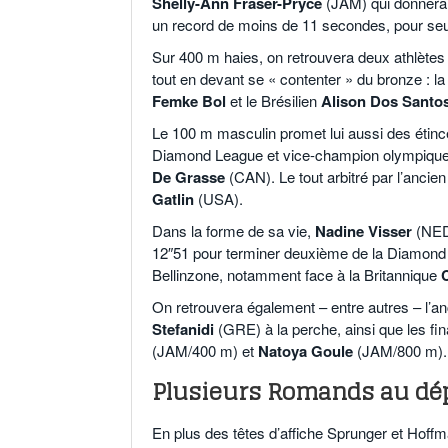
Shelly-Ann Fraser-Pryce
(JAM) qui donnera 
un record de moins de 11 secondes, pour seu
Sur 400 m haies, on retrouvera deux athlètes 
tout en devant se « contenter » du bronze : l
Femke Bol
et le Brésilien
Alison Dos Santo
Le 100 m masculin promet lui aussi des étince
Diamond League et vice-champion olympiqu
De Grasse
(CAN). Le tout arbitré par l’anci
Gatlin
(USA).
Dans la forme de sa vie,
Nadine Visser
(NED)
12″51 pour terminer deuxième de la Diamond Le
Bellinzone, notamment face à la Britannique
On retrouvera également – entre autres – l’
Stefanidi
(GRE) à la perche, ainsi que les fi
(JAM/400 m) et
Natoya Goule
(JAM/800 m).
Plusieurs Romands au dé
En plus des têtes d’affiche Sprunger et Hoffm