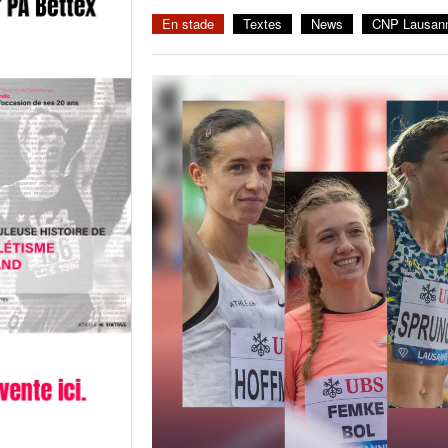
En stade
Textes
News
CNP Lausann