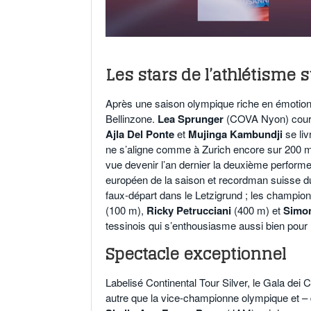
Les stars de l’athlétisme
Après une saison olympique riche en émotions,
Bellinzone.
Lea Sprunger
(COVA Nyon) courra 
Ajla Del Ponte
et
Mujinga Kambundji
se liv
ne s’aligne comme à Zurich encore sur 200 
vue devenir l’an dernier la deuxième performeu
européen de la saison et recordman suisse 
faux-départ dans le Letzigrund ; les champi
(100 m),
Ricky Petrucciani
(400 m) et
Simo
tessinois qui s’enthousiasme aussi bien pour l
Spectacle exceptionnel
Labelisé Continental Tour Silver, le Gala dei C
autre que la vice-championne olympique et – d