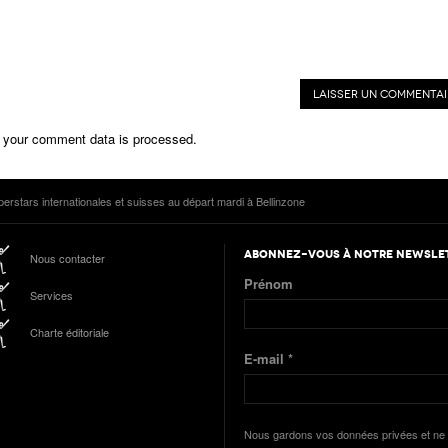
 your comment data is processed.
perstars internationales et suisses au départ mardi à Bellinzone
ABONNEZ-VOUS À NOTRE NEWSLE
Nous contacter
Prénom
Services
Charte éditoriale
E-mail
*
Nous gardons vos données privées et ne 