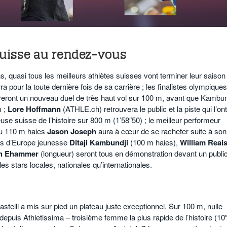
 suisse au rendez-vous
 quasi tous les meilleurs athlètes suisses vont terminer leur saison
pour la toute dernière fois de sa carrière ; les finalistes olympiques
reront un nouveau duel de très haut vol sur 100 m, avant que Kambun
m ;
Lore Hoffmann
(ATHLE.ch) retrouvera le public et la piste qui l’ont
se suisse de l’histoire sur 800 m (1’58″50) ; le meilleur performeur
du 110 m haies
Jason Joseph
aura à cœur de se racheter suite à son
ons d’Europe jeunesse
Ditaji Kambundji
(100 m haies),
William Reai
n Ehammer
(longueur) seront tous en démonstration devant un publi
es stars locales, nationales qu’internationales.
astelli a mis sur pied un plateau juste exceptionnel. Sur 100 m, nulle
epuis Athletissima – troisième femme la plus rapide de l’histoire (10