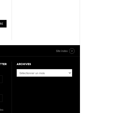
Site index
TTER
ARCHIVES
Archives
les