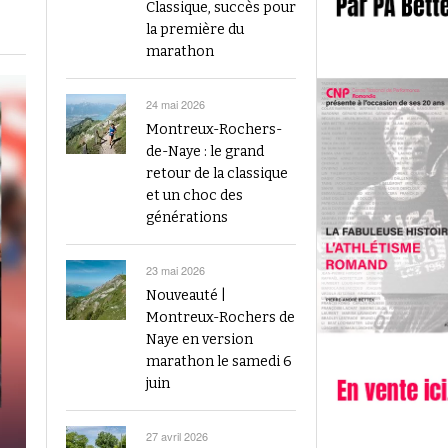
2023
Classique, succès pour
Finale du Visana Sprint ce dimanche à Berne
la première du
-
L’athlétisme suisse au débu
avec Mujinga Kambundji et plein de surprises
marathon
19 septembre 2024
Épisode 9 : Fritz Brodbeck
Voir tout
Voir tout
24 mai 2026
Montreux-Rochers-
de-Naye : le grand
retour de la classique
et un choc des
générations
23 mai 2026
Nouveauté |
Montreux-Rochers de
Naye en version
marathon le samedi 6
juin
27 avril 2026