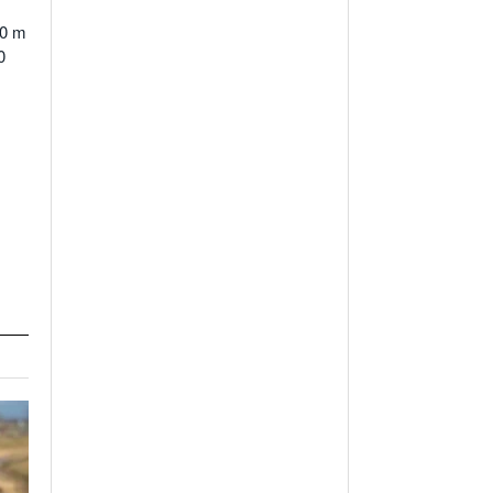
00 m
0