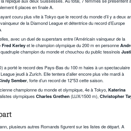
la réplique aux deux Suissesses. Au total, 7 femmes se présentent 
lement 6 places en finale A.
ayant couru plus vite à Tokyo que le record du monde d’il y a deux a
a vainqueur de la Diamond League et détentrice du record d’Europe
s
.
lles, avec un duel de superstars entre l’Américain vainqueur de la
e
Fred Kerley
et le champion olympique du 200 m en personne
Andr
en quadruple champion du monde et chouchou du public tessinois
Just
 a porté le record des Pays-Bas du 100 m haies à un spectaculaire
ague jeudi à Zurich. Elle tentera d’aller encore plus vite mardi à
Cindy Sember
, forte d’un record de 12″53 cette saison.
ancienne championne du monde et olympique, 4e à Tokyo,
Katerina
nalistes olympiques
Charles Grethen
(LUX/1500 m),
Christopher Ta
part
ann, plusieurs autres Romands figurent sur les listes de départ. A