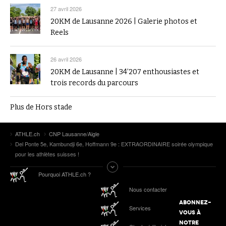
27 avril 2026
20KM de Lausanne 2026 | Galerie photos et
Reels
26 avril 2026
20KM de Lausanne | 34’207 enthousiastes et
trois records du parcours
Plus de Hors stade
ATHLE.ch
CNP Lausanne/Aigle
Del Ponte 5e, Kambundji 6e, Hoffmann 9e : EXTRAORDINAIRE soirée olympique
pour les athlètes suisses !
Pourquoi ATHLE.ch ?
Nous contacter
ABONNEZ-
Services
VOUS À
NOTRE