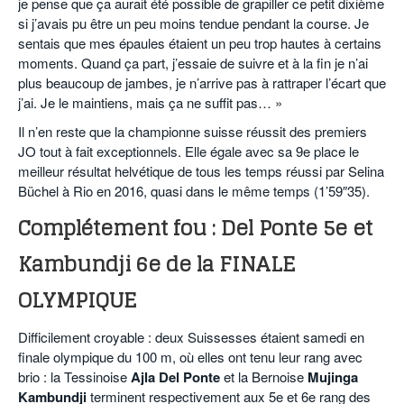
je pense que ça aurait été possible de grapiller ce petit dixième
si j’avais pu être un peu moins tendue pendant la course. Je
sentais que mes épaules étaient un peu trop hautes à certains
moments. Quand ça part, j’essaie de suivre et à la fin je n’ai
plus beaucoup de jambes, je n’arrive pas à rattraper l’écart que
j’ai. Je le maintiens, mais ça ne suffit pas… »
Il n’en reste que la championne suisse réussit des premiers
JO tout à fait exceptionnels. Elle égale avec sa 9e place le
meilleur résultat helvétique de tous les temps réussi par Selina
Büchel à Rio en 2016, quasi dans le même temps (1’59″35).
Complétement fou : Del Ponte 5e et
Kambundji 6e de la FINALE
OLYMPIQUE
Difficilement croyable : deux Suissesses étaient samedi en
finale olympique du 100 m, où elles ont tenu leur rang avec
brio : la Tessinoise
Ajla Del Ponte
et la Bernoise
Mujinga
Kambundji
terminent respectivement aux 5e et 6e rang des