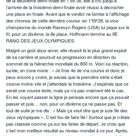
de la deuxième demi-finale en 1’59″38, elle a cru jusqu’à
l’arrivée de la troisième demi-finale avoir réussi à décrocher
une place en finale. Avant que le verdict ne tombe à l’affichage
des chronos de cette dernière course :en 1’59″28, la vice-
championne du monde Ravevyn Rogers (USA) lui pique sur le
fil, pour un dixième, la 8e place. Hoffmann termine au 9E
RANG DES JEUX OLYMPIQUES.
Malgré un goût doux-amer, elle réussit là le plus grand exploit
de sa carrière et poursuit sa progression en direction du
sommet de la hiérarchie mondiale du 800 m. Voici sa réaction,
lucide, en zone mixte : « Je finis 4e de ma course et donc je
peux encore y croire, je savais que la première série s’était
courue moins vite et j’attendais la troisième. J’espérais que ce
serait une course lente, mais ça n’a pas vraiment été le cas.
En les voyant passer la ligne je pensais encore que ça pouvait
passer et puis… non, pour un dixième ça ne passe pas. Et
tout de suite je me dis : « Mais ça veut dire que je suis 9e des
Jeux olympiques ». C’est fou de faire 9e
! Surtout que je n’étais
pas classée comme ça sur les listes de départ. Je crois que
c’est mon meilleur résultat au niveau mondial à ce jour. Après,