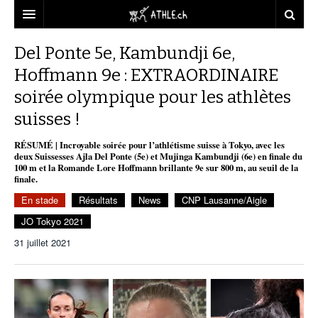
ACCUEIL
Del Ponte 5e, Kambundji 6e,
Hoffmann 9e : EXTRAORDINAIRE
DOSSIERS
soirée olympique pour les athlètes
STATISTIQUES
CHRONIQUES
suisses !
PARTENAIRES
STATISTIQUES
TOUT
REPORTAGES
RÉSUMÉ | Incroyable soirée pour l’athlétisme suisse à Tokyo, avec les
deux Suissesses Ajla Del Ponte (5e) et Mujinga Kambundji (6e) en finale du
VIDEOS
MINIMA
CNP
MICHEL HERREN
DOPAGE
100 m et la Romande Lore Hoffmann brillante 9e sur 800 m, au seuil de la
finale.
PARTENAIRES
ATHLE.CH
GALERIES
En stade
Résultats
News
CNP Lausanne/Aigle
CLUBS PARTENAIRES
ATHLE.CH RÉGIONS
CLUB D’ATHLÉTISME
JO Tokyo 2021
31 juillet 2021
FÉDÉRATION
ATHLE.CH VINTAGE
TOUS SUPPORTERS D’ATHLE.CH !
CNP LAUSANNE/AIGLE
TOUS SUPPORTERS D’ATHLE.CH !
CHARTE ÉDITORIALE
ATHLE.CH RÉGIONS | GENÈVE
TIMELINE
PUBLICITÉ
NOUS CONTACTER
ATHLE.CH RÉGIONS | JURA
BIOGRAPHIES