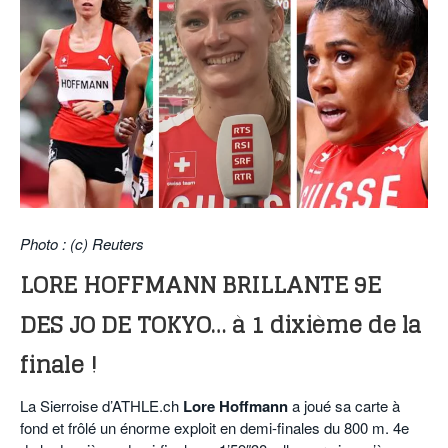
POURQUOI ATHLE.CH ?
ATHLE.CH RÉGIONS | VAUD
HIGHLIGHTS
LIVRES
Photo : (c) Reuters
LORE HOFFMANN BRILLANTE 9E
DES JO DE TOKYO… à 1 dixième de la
finale !
La Sierroise d’ATHLE.ch
Lore Hoffmann
a joué sa carte à
fond et frôlé un énorme exploit en demi-finales du 800 m. 4e