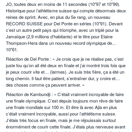
JO, toutes deux en moins de 11 secondes (10″97 et 10″99).
Historique pour l’athlétisme suisse qui compte désormais deux
reines de sprint. Avec, en plus du 5e rang, un nouveau
RECORD SUISSE pour Del Ponte en séries (10″91). Devant
c’est un autre petit pays qui triomphe, avec un triplé pour la
Jamaïque (2,9 millions d’habitants) et le titre pour Elaine
Thompson-Hera dans un nouveau record olympique de…
10″61.
Réaction de Del Ponte : « Je crois que je ne réalise pas, c’est
juste fou qu’on ait été deux en finale et j’ai montré trois fois que
je peux courir vite et… (larmes). Je suis très fière, ça a été un
long chemin. Il faut être patient, s’entraîner dur, y croire et…
des choses comme ça peuvent arriver. »
Réaction de Kambundji : « C’était vraiment incroyable de faire
une finale olympique. C’est depuis toujours mon rêve de faire
une finale mondiale sur 100 m. Et être là avec Ajla en plus
c’était vraiment incroyable, aussi pour l’athlétisme suisse.
J’étais très focus en finale, mais je me réjouissais surtout
énormément de courir cette finale. J’étais plus nerveuse avant