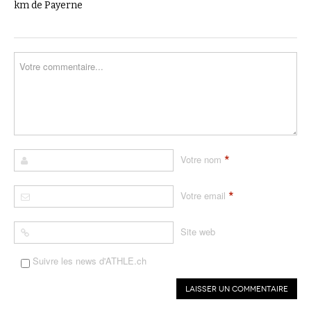
km de Payerne
*
Votre nom
*
Votre email
Site web
Suivre les news d'ATHLE.ch