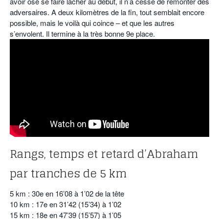
avoir osé se faire lâcher au début, il n’a cessé de remonter des
adversaires. A deux kilomètres de la fin, tout semblait encore
possible, mais le voilà qui coince – et que les autres
s’envolent. Il termine à la très bonne 9e place.
Rangs, temps et retard d’Abraham
par tranches de 5 km
5 km : 30e en 16’08 à 1’02 de la tête
10 km : 17e en 31’42 (15’34) à 1’02
15 km : 18e en 47’39 (15’57) à 1’05