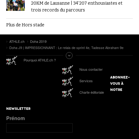
20KM de Lausanne | 34’207 enthousiastes et
trois records du parcours
Plus de Hors stade
ATHLE.ch
Doha 2019
Doha J9 | IMPRESSIONNANT : Le relais de sprint 4e, Tadesse Abraham 9e
Pourquoi ATHLE.ch ?
Nous contacter
ABONNEZ-
Services
VOUS À
NOTRE
Charte éditoriale
NEWSLETTER
Prénom