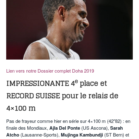
POURQUOI ATHLE.CH ?
ATHLE.CH RÉGIONS | VAUD
HIGHLIGHTS
LIVRES
Lien vers notre Dossier complet Doha 2019
e
IMPRESSIONANTE 4
place et
RECORD SUISSE pour le relais de
4×100 m
Pas de frayeur comme hier en série sur 4×100 m (42″82) : en
finale des Mondiaux,
Ajla Del Ponte
(US Ascona),
Sarah
Atcho
(Lausanne-Sports),
Mujinga Kambundji
(ST Bern) et