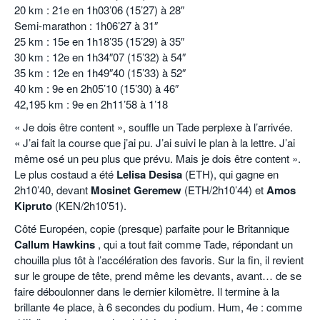
20 km : 21e en 1h03’06 (15’27) à 28″
Semi-marathon : 1h06’27 à 31″
25 km : 15e en 1h18’35 (15’29) à 35″
30 km : 12e en 1h34″07 (15’32) à 54″
35 km : 12e en 1h49″40 (15’33) à 52″
40 km : 9e en 2h05’10 (15’30) à 46″
42,195 km : 9e en 2h11’58 à 1’18
« Je dois être content », souffle un Tade perplexe à l’arrivée.
« J’ai fait la course que j’ai pu. J’ai suivi le plan à la lettre. J’ai
même osé un peu plus que prévu. Mais je dois être content ».
Le plus costaud a été
Lelisa Desisa
(ETH), qui gagne en
2h10’40, devant
Mosinet Geremew
(ETH/2h10’44) et
Amos
Kipruto
(KEN/2h10’51).
Côté Européen, copie (presque) parfaite pour le Britannique
Callum Hawkins
, qui a tout fait comme Tade, répondant un
chouilla plus tôt à l’accélération des favoris. Sur la fin, il revient
sur le groupe de tête, prend même les devants, avant… de se
faire déboulonner dans le dernier kilomètre. Il termine à la
brillante 4e place, à 6 secondes du podium. Hum, 4e : comme