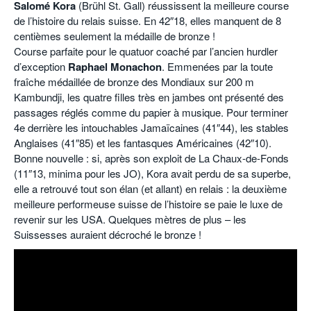
Salomé Kora
(Brühl St. Gall) réussissent la meilleure course
de l’histoire du relais suisse. En 42″18, elles manquent de 8
centièmes seulement la médaille de bronze !
Course parfaite pour le quatuor coaché par l’ancien hurdler
d’exception
Raphael Monachon
. Emmenées par la toute
fraîche médaillée de bronze des Mondiaux sur 200 m
Kambundji, les quatre filles très en jambes ont présenté des
passages réglés comme du papier à musique. Pour terminer
4e derrière les intouchables Jamaïcaines (41″44), les stables
Anglaises (41″85) et les fantasques Américaines (42″10).
Bonne nouvelle : si, après son exploit de La Chaux-de-Fonds
(11″13, minima pour les JO), Kora avait perdu de sa superbe,
elle a retrouvé tout son élan (et allant) en relais : la deuxième
meilleure performeuse suisse de l’histoire se paie le luxe de
revenir sur les USA. Quelques mètres de plus – les
Suissesses auraient décroché le bronze !