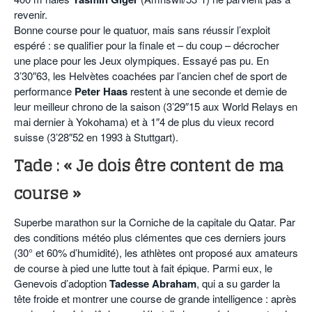
revenir.
Bonne course pour le quatuor, mais sans réussir l’exploit
espéré : se qualifier pour la finale et – du coup – décrocher
une place pour les Jeux olympiques. Essayé pas pu. En
3’30″63, les Helvètes coachées par l’ancien chef de sport de
performance
Peter Haas
restent à une seconde et demie de
leur meilleur chrono de la saison (3’29″15 aux World Relays en
mai dernier à Yokohama) et à 1″4 de plus du vieux record
suisse (3’28″52 en 1993 à Stuttgart).
Tade : « Je dois être content de ma
course »
Superbe marathon sur la Corniche de la capitale du Qatar. Par
des conditions météo plus clémentes que ces derniers jours
(30° et 60% d’humidité), les athlètes ont proposé aux amateurs
de course à pied une lutte tout à fait épique. Parmi eux, le
Genevois d’adoption
Tadesse Abraham
, qui a su garder la
tête froide et montrer une course de grande intelligence : après