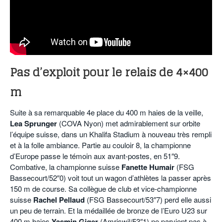
Pas d’exploit pour le relais de 4×400
m
Suite à sa remarquable 4e place du 400 m haies de la veille,
Lea Sprunger
(COVA Nyon) met admirablement sur orbite
l’équipe suisse, dans un Khalifa Stadium à nouveau très rempli
et à la folle ambiance. Partie au couloir 8, la championne
d’Europe passe le témoin aux avant-postes, en 51″9.
Combative, la championne suisse
Fanette Humair
(FSG
Bassecourt/52″0) voit tout un wagon d’athlètes la passer après
150 m de course. Sa collègue de club et vice-championne
suisse
Rachel Pellaud
(FSG Bassecourt/53″7) perd elle aussi
un peu de terrain. Et la médaillée de bronze de l’Euro U23 sur
400 m haies
Yasmin Giger
(Amriswil/53″1) ne parvient pas à