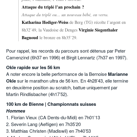
Attaque du triplé l’an prochain ?
Attaque du triplé ou… un nouveau bébé, on verra.
Katharina Hediger-Weiss
de Berg (TG) récolte l’argent en
Virginie Siegenthaler
8h32’49, la Vaudoise de Denges
Bagnoud
le bronze en 8h35’29.
Pour rappel, les records du parcours sont détenus par Peter
Camenzind (6h37 en 1996) et Birgit Lennartz (7h37 en 1997).
Okle rapide sur les 56 km
A noter encore la belle performance de la Bernoise
Marianne
Okle
sur le marathon ultra de 56 km. En 4h28’43, elle termine
en deuxième position au scratch, battue uniquement par
Martin Rindlisbacher (4h17’52).
100 km de Bienne | Championnats suisses
Hommes
1. Florian Vieux (CA Dents-du-Midi) en 7h01’13
2. Severin Lang (Aefligen) en 7h35’20
3. Matthias Christen (Madiswil) en 7h40’53