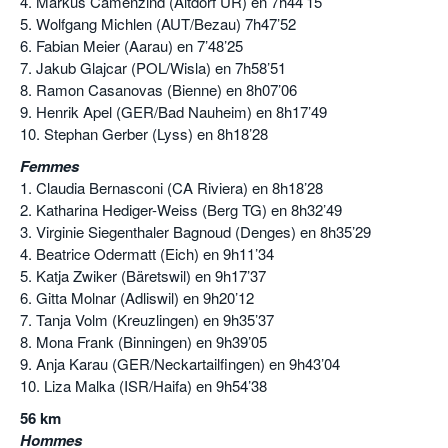
4. Markus Camenzind (Altdorf UR) en 7h44’15
5. Wolfgang Michlen (AUT/Bezau) 7h47’52
6. Fabian Meier (Aarau) en 7’48’25
7. Jakub Glajcar (POL/Wisla) en 7h58’51
8. Ramon Casanovas (Bienne) en 8h07’06
9. Henrik Apel (GER/Bad Nauheim) en 8h17’49
10. Stephan Gerber (Lyss) en 8h18’28
Femmes
1. Claudia Bernasconi (CA Riviera) en 8h18’28
2. Katharina Hediger-Weiss (Berg TG) en 8h32’49
3. Virginie Siegenthaler Bagnoud (Denges) en 8h35’29
4. Beatrice Odermatt (Eich) en 9h11’34
5. Katja Zwiker (Bäretswil) en 9h17’37
6. Gitta Molnar (Adliswil) en 9h20’12
7. Tanja Volm (Kreuzlingen) en 9h35’37
8. Mona Frank (Binningen) en 9h39’05
9. Anja Karau (GER/Neckartailfingen) en 9h43’04
10. Liza Malka (ISR/Haifa) en 9h54’38
56 km
Hommes