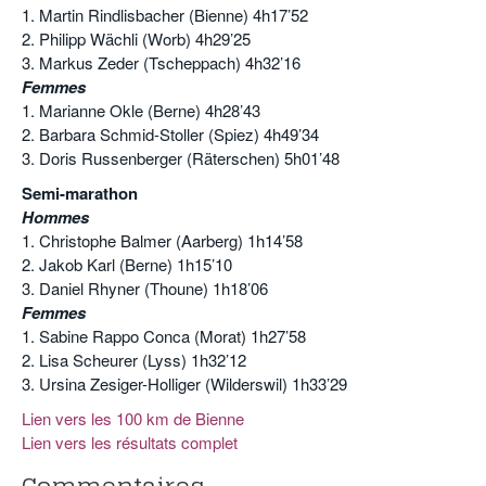
1. Martin Rindlisbacher (Bienne) 4h17’52
2. Philipp Wächli (Worb) 4h29’25
3. Markus Zeder (Tscheppach) 4h32’16
Femmes
1. Marianne Okle (Berne) 4h28’43
2. Barbara Schmid-Stoller (Spiez) 4h49’34
3. Doris Russenberger (Räterschen) 5h01’48
Semi-marathon
Hommes
1. Christophe Balmer (Aarberg) 1h14’58
2. Jakob Karl (Berne) 1h15’10
3. Daniel Rhyner (Thoune) 1h18’06
Femmes
1. Sabine Rappo Conca (Morat) 1h27’58
2. Lisa Scheurer (Lyss) 1h32’12
3. Ursina Zesiger-Holliger (Wilderswil) 1h33’29
Lien vers les 100 km de Bienne
Lien vers les résultats complet