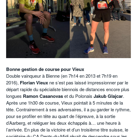
POURQUOI ATHLE.CH ?
ATHLE.CH RÉGIONS | VAUD
HIGHLIGHTS
LIVRES
Bonne gestion de course pour Vieux
Double vainqueur à Bienne (en 7h14 en 2013 et 7h19 en
2016),
Florian Vieux
ne s’est pas laissé impressionner par le
départ rapide du spécialiste biennois de distances encore plus
longues
Ramon Casanovas
et du Polonais
Jakub Glajcar
.
Après une 1h30 de course, Vieux pointait à 5 minutes de la
tête. Contrairement à ses adversaires, il a pu garder le rythme,
pour se profiler en tête au quart de l’épreuve, à la sortie
d’Aarberg, et reléguer les deux échappés à… une heure à
l’arrivée. En plus de la victoire et d’un troisième titre suisse, le
sociétaire du CA Dents-du-Midi rêvait de descendre sous les