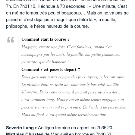
7h. En 7h01’13, il échoue à 73 secondes : « Une minute, c’est
en même temps très peu et beaucoup… Mais on ne va pas se
plaindre, c’est déjà juste magnifique d’être là », a soufflé,
philosophe, le héros heureux de la course.
Comment était la course ?
Magique, encore une fois. C’est fabuleux, quand t’es
accompagné par les amis, la famille, ma petite femme, ma
marraine, que du bonheur !
Comment s’est passé le départ ?
Deux gars sont partis comme des fous. Après, je les rattrapés.
Le premier était en train de vomir sur le bas-côté, au 20e
kilomètre. Dans cette course, il ne faut pas trop s’exciter :
c’est vraiment long. Mais c’est en même temps magique : tu
peux être suivi sur tout le parcours. Ça t’aide à ne pas lâcher.
Mais au final, c’est quand même terriblement dur.
Severin Lang
d’Aefligen termine en argent en 7h35’20,
Matthias Christen
de Madiswil en bronze en 7h40’53.