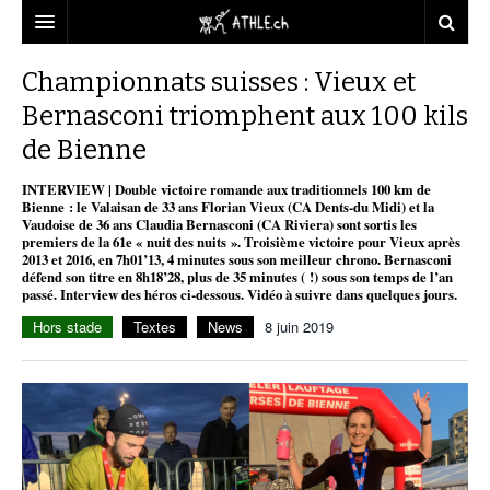
ACCUEIL
Championnats suisses : Vieux et
Bernasconi triomphent aux 100 kils
DOSSIERS
de Bienne
STATISTIQUES
CHRONIQUES
INTERVIEW | Double victoire romande aux traditionnels 100 km de
PARTENAIRES
STATISTIQUES
TOUT
Bienne : le Valaisan de 33 ans Florian Vieux (CA Dents-du Midi) et la
REPORTAGES
Vaudoise de 36 ans Claudia Bernasconi (CA Riviera) sont sortis les
premiers de la 61e « nuit des nuits ». Troisième victoire pour Vieux après
VIDEOS
MINIMA
CNP
MICHEL HERREN
DOPAGE
2013 et 2016, en 7h01’13, 4 minutes sous son meilleur chrono. Bernasconi
défend son titre en 8h18’28, plus de 35 minutes ( !) sous son temps de l’an
PARTENAIRES
ATHLE.CH
passé. Interview des héros ci-dessous. Vidéo à suivre dans quelques jours.
GALERIES
Hors stade
Textes
News
8 juin 2019
CLUBS PARTENAIRES
ATHLE.CH RÉGIONS
CLUB D’ATHLÉTISME
FÉDÉRATION
ATHLE.CH VINTAGE
TOUS SUPPORTERS D’ATHLE.CH !
CNP LAUSANNE/AIGLE
TOUS SUPPORTERS D’ATHLE.CH !
CHARTE ÉDITORIALE
ATHLE.CH RÉGIONS | GENÈVE
TIMELINE
PUBLICITÉ
NOUS CONTACTER
ATHLE.CH RÉGIONS | JURA
BIOGRAPHIES