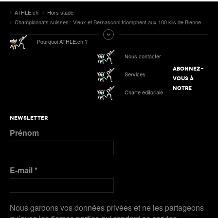
ATHLE.ch
Hors stade
Championnats suisses : Vieux et Bernasconi triomphent aux 100 kils de Bienne
Pourquoi ATHLE.ch ?
Nous contacter
ABONNEZ-
Services
VOUS À
NOTRE
Charte éditoriale
NEWSLETTER
Prénom
E-mail
*
Nous gardons vos données privées et ne les partageons