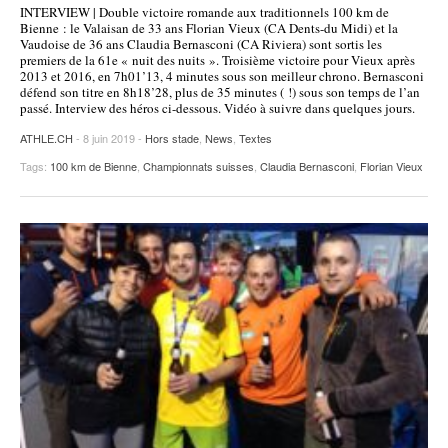
INTERVIEW | Double victoire romande aux traditionnels 100 km de
POURQUOI ATHLE.CH ?
ATHLE.CH RÉGIONS | VAUD
HIGHLIGHTS
Bienne : le Valaisan de 33 ans Florian Vieux (CA Dents-du Midi) et la
Vaudoise de 36 ans Claudia Bernasconi (CA Riviera) sont sortis les
premiers de la 61e « nuit des nuits ». Troisième victoire pour Vieux après
LIVRES
2013 et 2016, en 7h01’13, 4 minutes sous son meilleur chrono. Bernasconi
défend son titre en 8h18’28, plus de 35 minutes ( !) sous son temps de l’an
passé. Interview des héros ci-dessous. Vidéo à suivre dans quelques jours.
ATHLE.CH
- 8 juin 2019 -
Hors stade
,
News
,
Textes
Tags:
100 km de Bienne
,
Championnats suisses
,
Claudia Bernasconi
,
Florian Vieux