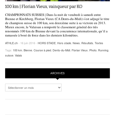
100 km | Florian Vieux, vainqueur par KO
CHAMPIONNATS SUISSES | Dans la nuit de vendredi à samedi entre
Bienne et Kirchberg, Florian Vieux (CA Dents-du-Midi) s’est adjugé le titre
de champion suisse de 100 km, son deuxième suite à sa victoire en 2013.
Mieux encore, le Valaisan a remporté le classement général des très
renommés 100 km de Bienne devant la concurrence internationale, qu’il a
ramassée à bout de force dans les derniers kilomètres.
ATHLE.ch
- 16 juin 2016 -
HORS STADE
,
Hors stade
,
News
,
Résultats
,
Textes
Tags:
100 km
,
Bienne
,
Course à pied
,
Dents-du-Midi
,
Florian Vieux
,
Photo
,
Running
,
suisse
,
Valais
ARCHIVES
Archives