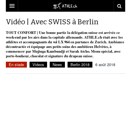
ACCUEIL
Vidéo | Avec SWISS à Berlin
DOSSIERS
TOUT CONFORT | Une bonne partie la délégation suisse est arrivée ce
week-end par les airs dans la capitale allemande. ATHLE.ch était avec les
athlètes et accompagnants du vol LX 964 en partance de Zurich. Ambiance
STATISTIQUES
CHRONIQUES
décontractée et équipage aux petits soins des ambitieux Helvètes, à
commencer par Mujinga Kambundji et Sarah Atcho. Menu spécial, avec
PARTENAIRES
STATISTIQUES
TOUT
porte-bonheur, chocolat et signature du drapeau suisse.
REPORTAGES
En stade
Videos
News
Berlin 2018
6 août 2018
VIDEOS
MINIMA
CNP
MICHEL HERREN
DOPAGE
PARTENAIRES
ATHLE.CH
GALERIES
.
CLUBS PARTENAIRES
ATHLE.CH RÉGIONS
CLUB D’ATHLÉTISME
FÉDÉRATION
ATHLE.CH VINTAGE
TOUS SUPPORTERS D’ATHLE.CH !
CNP LAUSANNE/AIGLE
TOUS SUPPORTERS D’ATHLE.CH !
CHARTE ÉDITORIALE
ATHLE.CH RÉGIONS | GENÈVE
TIMELINE
PUBLICITÉ
NOUS CONTACTER
ATHLE.CH RÉGIONS | JURA
BIOGRAPHIES