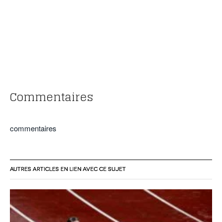
POURQUOI ATHLE.CH ?
ATHLE.CH RÉGIONS | VAUD
HIGHLIGHTS
LIVRES
Commentaires
commentaires
AUTRES ARTICLES EN LIEN AVEC CE SUJET