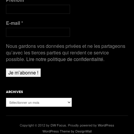
E-mail
*
Nous gardons vos données privées et ne les partageons
qu’avec les tierces parties qui rendent ce service
possible.
Lire notre politique de confidentialité.
ARCHIVES
Archives
Copyright © 2012 by
DW Focus
. Proudly powered by
WordPress
WordPress Theme by DesignWall