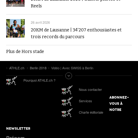
Reels
26 avril 2026
20KM de Lausanne | 34’207 enthousiastes et
trois records du parcours
Plus de Hors stade
ATHLE.ch
Berlin 2018
Vidéo | Avec SWISS à Berlin
Pourquoi ATHLE.ch ?
Nous contacter
ABONNEZ-
Services
VOUS À
NOTRE
Charte éditoriale
NEWSLETTER
Prénom