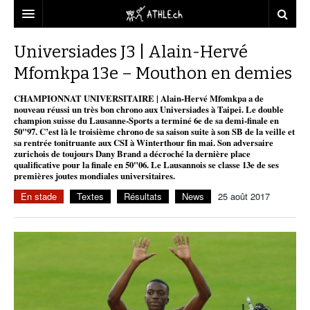
ACCUEIL
Universiades J3 | Alain-Hervé
Mfomkpa 13e – Mouthon en demies
DOSSIERS
CHAMPIONNAT UNIVERSITAIRE | Alain-Hervé Mfomkpa a de
STATISTIQUES
CHRONIQUES
nouveau réussi un très bon chrono aux Universiades à Taipei. Le double
champion suisse du Lausanne-Sports a terminé 6e de sa demi-finale en
PARTENAIRES
STATISTIQUES
TOUT
50"97. C’est là le troisième chrono de sa saison suite à son SB de la veille et
REPORTAGES
sa rentrée tonitruante aux CSI à Winterthour fin mai. Son adversaire
zurichois de toujours Dany Brand a décroché la dernière place
VIDEOS
MINIMA
CNP
MICHEL HERREN
DOPAGE
qualificative pour la finale en 50"06. Le Lausannois se classe 13e de ses
premières joutes mondiales universitaires.
PARTENAIRES
ATHLE.CH
GALERIES
En stade
Textes
Résultats
News
25 août 2017
CLUBS PARTENAIRES
ATHLE.CH RÉGIONS
CLUB D’ATHLÉTISME
FÉDÉRATION
ATHLE.CH VINTAGE
TOUS SUPPORTERS D’ATHLE.CH !
CNP LAUSANNE/AIGLE
TOUS SUPPORTERS D’ATHLE.CH !
CHARTE ÉDITORIALE
ATHLE.CH RÉGIONS | GENÈVE
TIMELINE
PUBLICITÉ
NOUS CONTACTER
ATHLE.CH RÉGIONS | JURA
BIOGRAPHIES