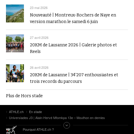
23 mai 2026
Nouveauté | Montreux-Rochers de Naye en
version marathon le samedi 6 juin
27 avril 2026
20KM de Lausanne 2026 | Galerie photos et
Reels
26 avril 2026
20KM de Lausanne | 34’207 enthousiastes et
trois records du parcours
Plus de Hors stade
ATHLE.ch
En stade
Universiades J3 | Alain-Hervé Mfomkpa 13e – Mouthon en demies
Pourquoi ATHLE.ch ?