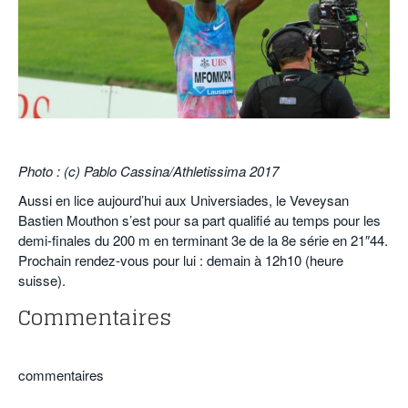
POURQUOI ATHLE.CH ?
ATHLE.CH RÉGIONS | VAUD
HIGHLIGHTS
LIVRES
.
Photo : (c) Pablo Cassina/Athletissima 2017
Aussi en lice aujourd’hui aux Universiades, le Veveysan
Bastien Mouthon s’est pour sa part qualifié au temps pour les
demi-finales du 200 m en terminant 3e de la 8e série en 21″44.
Prochain rendez-vous pour lui : demain à 12h10 (heure
suisse).
Commentaires
commentaires