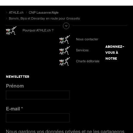
ATHLE.ch
CNP Lausanne/Aigle
Bonvin, Biya et Devantay en route pour Grosseto
Pourquoi ATHLE.ch ?
Nous contacter
ABONNEZ-
Services
VOUS À
NOTRE
Charte éditoriale
NEWSLETTER
Prénom
E-mail
*
Nous gardons vos données privées et ne les partageons