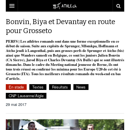
ACCUEIL
Bonvin, Biya et Devantay en route
pour Grosseto
DOSSIERS
PERFS | Les athlètes romands sont dans une forme exceptionnelle en ce
STATISTIQUES
CHRONIQUES
début de saison. Suite aux exploits de Sprunger, Mfomkpa, Hoffmann et
Atcho jeudi à Langenthal, puis aux grosses perfs de Sprunger et Atcho (bis)
PARTENAIRES
STATISTIQUES
TOUT
ainsi que Wanders samedi en Belgique, ce sont les juniors Julien Bonvin
REPORTAGES
(CA Sierre), Jarod Biya et Charles Devantay (SA Bulle) qui se sont illustrés
dimanche. Dans le cadre du Meeting national jeunesse de Berne, ils ont
VIDEOS
MINIMA
CNP
MICHEL HERREN
DOPAGE
tous trois réussi ou confirmé les minima pour les Europe U20 de cet été à
Grosseto (ITA). Tous les meilleurs résultats romands du week-end en bas
PARTENAIRES
ATHLE.CH
d’article.
GALERIES
En stade
Textes
Résultats
News
CLUBS PARTENAIRES
ATHLE.CH RÉGIONS
CLUB D’ATHLÉTISME
CNP Lausanne/Aigle
FÉDÉRATION
ATHLE.CH VINTAGE
TOUS SUPPORTERS D’ATHLE.CH !
CNP LAUSANNE/AIGLE
29 mai 2017
TOUS SUPPORTERS D’ATHLE.CH !
CHARTE ÉDITORIALE
ATHLE.CH RÉGIONS | GENÈVE
TIMELINE
PUBLICITÉ
NOUS CONTACTER
ATHLE.CH RÉGIONS | JURA
BIOGRAPHIES