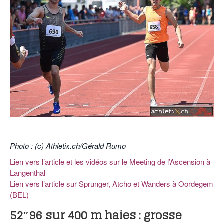
POURQUOI ATHLE.CH ?
ATHLE.CH RÉGIONS | VAUD
HIGHLIGHTS
LIVRES
.
Photo : (c) Athletix.ch/Gérald Rumo
Lien vers l’article et les vidéos sur le Meeting de l’Ascension à
Langenthal
Lien vers l’article sur Sprunger, Atcho et Wanders à Oordegem
(BEL)
52″96 sur 400 m haies : grosse