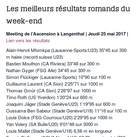
Les meilleurs résultats romands du
week-end
Meeting de l’Ascension à Langenthal | Jeudi 25 mai 2017 |
Lien vers les résultats
Alain-Hervé Mfomkpa (Lausanne-Sports/U23) 35″45 sur 300
m haies (record suisse U23)
Bastien Mouthon (CA Riviera) 33″48 sur 300 m
Nathan Gyger (FSG Alle) 34″45 sur 300 m
Simon Flückiger (Lausanne-Sports) 10″90 sur 100 m
Guillaume Laurent (CA Sion) 2’25″71 sur 1000 m
Thomas Gmür (CA Sion) 2’26″97 sur 1000 m
Timo Roth (US Yverdon) 1’20″24 sur 600 m
Joaquim Jäger (Stade Genève/U23) 1’19″95 sur 600 m
Oussama Ben Sabeur (Stade Genève/U18) 11″16 sur 100 m
Louis Dolce (FSG Courroux/U20) 2’29″95 sur 1000 m
Yan Volery (SA Bulle/U20) 9’01″48 sur 3000 m
Louis Mallet (Stade Genève/U18) 6,56 m en longueur