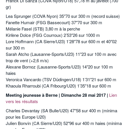
Franck Di Sanza (COVA Nyon/U18) 57,78 m au javelot (700
gr)
Lea Sprunger (COVA Nyon) 35″70 sur 300 m (record suisse)
Fanette Humair (FSG Bassecourt) 37″70 sur 300 m
Mélanie Fasel (STB) 3,80 m à la perche
Kirlène Dolce (FSG Courroux) 2’53″26 sur 1000 m
Lore Hoffmann (CA Sierre/U23) 1’28″78 sur 600 m et 40″02
sur 300 m
Sarah Atcho (Lausanne-Sports/U23) 11″23 sur 100 m avec
trop de vent (+2,6 m/s)
Alexane Bornoz (Lausanne-Sports/U23) 14″20 sur 100 m
haies
Veronica Vancardo (TSV Düdingen/U18) 1’31″21 sur 600 m
Khaoula Rharroubi (CA Fribourg/U20) 1’35″18 sur 600 m
Meeting jeunesse à Berne | Dimanche 28 mai 2017 |
Lien
vers les résultats
Charles Devantay (SA Bulle/U20) 47″58 sur 400 m (minima
pour les Europe U20)
Julien Bonvin (CA Sierre/U20) 52″96 sur 400 m haies (minima