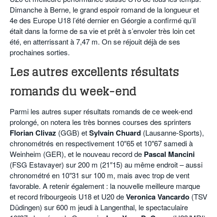
Dimanche à Berne, le grand espoir romand de la longueur et
4e des Europe U18 l’été dernier en Géorgie a confirmé qu’il
était dans la forme de sa vie et prêt à s’envoler très loin cet
été, en atterrissant à 7,47 m. On se réjouit déjà de ses
prochaines sorties.
Les autres excellents résultats
romands du week-end
Parmi les autres super résultats romands de ce week-end
prolongé, on notera les très bonnes courses des sprinters
Florian Clivaz
(GGB) et
Sylvain Chuard
(Lausanne-Sports),
chronométrés en respectivement 10″65 et 10″67 samedi à
Weinheim (GER), et le nouveau record de
Pascal Mancini
(FSG Estavayer) sur 200 m (21″15) au même endroit – aussi
chronométré en 10″31 sur 100 m, mais avec trop de vent
favorable. A retenir également : la nouvelle meilleure marque
et record fribourgeois U18 et U20 de
Veronica Vancardo
(TSV
Düdingen) sur 600 m jeudi à Langenthal, le spectaculaire