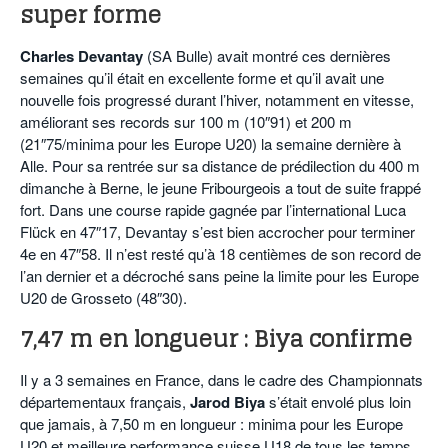
super forme
Charles Devantay
(SA Bulle) avait montré ces dernières
semaines qu’il était en excellente forme et qu’il avait une
nouvelle fois progressé durant l’hiver, notamment en vitesse,
améliorant ses records sur 100 m (10″91) et 200 m
(21″75/minima pour les Europe U20) la semaine dernière à
Alle. Pour sa rentrée sur sa distance de prédilection du 400 m
dimanche à Berne, le jeune Fribourgeois a tout de suite frappé
fort. Dans une course rapide gagnée par l’international Luca
Flück en 47″17, Devantay s’est bien accrocher pour terminer
4e en 47″58. Il n’est resté qu’à 18 centièmes de son record de
l’an dernier et a décroché sans peine la limite pour les Europe
U20 de Grosseto (48″30).
7,47 m en longueur : Biya confirme
Il y a 3 semaines en France, dans le cadre des Championnats
départementaux français,
Jarod Biya
s’était envolé plus loin
que jamais, à 7,50 m en longueur : minima pour les Europe
U20 et meilleure performance suisse U18 de tous les temps.