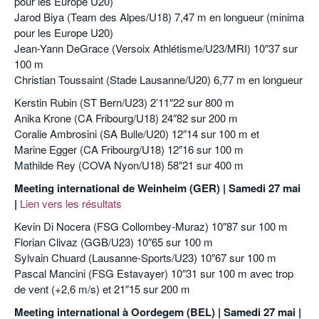
pour les Europe U20)
Jarod Biya (Team des Alpes/U18) 7,47 m en longueur (minima
pour les Europe U20)
Jean-Yann DeGrace (Versoix Athlétisme/U23/MRI) 10″37 sur
100 m
Christian Toussaint (Stade Lausanne/U20) 6,77 m en longueur
Kerstin Rubin (ST Bern/U23) 2’11″22 sur 800 m
Anika Krone (CA Fribourg/U18) 24″82 sur 200 m
Coralie Ambrosini (SA Bulle/U20) 12″14 sur 100 m et
Marine Egger (CA Fribourg/U18) 12″16 sur 100 m
Mathilde Rey (COVA Nyon/U18) 58″21 sur 400 m
Meeting international de Weinheim (GER) | Samedi 27 mai
|
Lien vers les résultats
Kevin Di Nocera (FSG Collombey-Muraz) 10″87 sur 100 m
Florian Clivaz (GGB/U23) 10″65 sur 100 m
Sylvain Chuard (Lausanne-Sports/U23) 10″67 sur 100 m
Pascal Mancini (FSG Estavayer) 10″31 sur 100 m avec trop
de vent (+2,6 m/s) et 21″15 sur 200 m
Meeting international à Oordegem (BEL) | Samedi 27 mai |