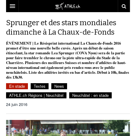
ACCUEIL
Sprunger et des stars mondiales
dimanche à La Chaux-de-Fonds
DOSSIERS
ÉVÉNEMENT | Le Résisprint international La Chaux-de-Fonds 2016
STATISTIQUES
CHRONIQUES
promet d’être une nouvelle belle cuvée. Après un début de saison
étincelant, la star romande Lea Sprunger (COVA Nyon) sera de la partie
PARTENAIRES
STATISTIQUES
TOUT
pour faire trembler le chrono sur la piste ultra-rapide du Stade de la
REPORTAGES
Charrière. Plusieurs des meilleurs Suisses et nombre d’athlètes de haut-
niveau international ont également pris rendez-vous avec le public
VIDEOS
MINIMA
CNP
MICHEL HERREN
DOPAGE
neuchâtelois. Liste des athlètes invités en bas d’article. Début à 10h, finales
dès 13h30.
PARTENAIRES
ATHLE.CH
GALERIES
En stade
Textes
News
CLUBS PARTENAIRES
ATHLE.CH RÉGIONS
CLUB D’ATHLÉTISME
ATHLE.ch Régions | Neuchâtel
Neuchâtel : en stade
24 juin 2016
FÉDÉRATION
ATHLE.CH VINTAGE
TOUS SUPPORTERS D’ATHLE.CH !
CNP LAUSANNE/AIGLE
TOUS SUPPORTERS D’ATHLE.CH !
CHARTE ÉDITORIALE
ATHLE.CH RÉGIONS | GENÈVE
TIMELINE
PUBLICITÉ
NOUS CONTACTER
ATHLE.CH RÉGIONS | JURA
BIOGRAPHIES