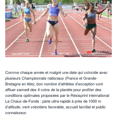
POURQUOI ATHLE.CH ?
ATHLE.CH RÉGIONS | VAUD
HIGHLIGHTS
LIVRES
.
Comme chaque année et malgré une date qui coïncide avec
plusieurs Championnats nationaux (France et Grande-
Bretagne en tête), bon nombre d’athlètes d’exception vont
affluer samedi des 4 coins de la planète pour profiter des
conditions optimales proposées par le Résisprint international
La Chaux-de-Fonds : piste ultra-rapide à près de 1000 m
d’altitude, vent volontiers favorable, accueil familial et public
connaisseur.