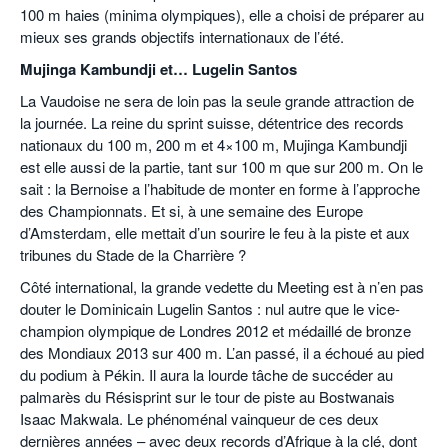
100 m haies (minima olympiques), elle a choisi de préparer au
mieux ses grands objectifs internationaux de l’été.
Mujinga Kambundji et… Lugelin Santos
La Vaudoise ne sera de loin pas la seule grande attraction de
la journée. La reine du sprint suisse, détentrice des records
nationaux du 100 m, 200 m et 4×100 m, Mujinga Kambundji
est elle aussi de la partie, tant sur 100 m que sur 200 m. On le
sait : la Bernoise a l’habitude de monter en forme à l’approche
des Championnats. Et si, à une semaine des Europe
d’Amsterdam, elle mettait d’un sourire le feu à la piste et aux
tribunes du Stade de la Charrière ?
Côté international, la grande vedette du Meeting est à n’en pas
douter le Dominicain Lugelin Santos : nul autre que le vice-
champion olympique de Londres 2012 et médaillé de bronze
des Mondiaux 2013 sur 400 m. L’an passé, il a échoué au pied
du podium à Pékin. Il aura la lourde tâche de succéder au
palmarès du Résisprint sur le tour de piste au Bostwanais
Isaac Makwala. Le phénoménal vainqueur de ces deux
dernières années – avec deux records d’Afrique à la clé, dont