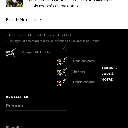
trois records du parcours
Plus de Hors stade
ATHLE.ch
ATHLE.ch Régions | Neuchâtel
Sprunger et des stars mondiales dimanche à La Chaux-de-Fonds
Pourquoi ATHLE.ch ?
Nous contacter
ABONNEZ-
Services
VOUS À
NOTRE
Charte éditoriale
NEWSLETTER
Prénom
E-mail
*