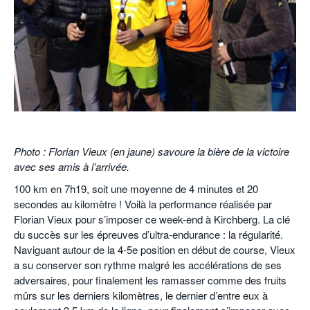
POURQUOI ATHLE.CH ?
ATHLE.CH RÉGIONS | VAUD
HIGHLIGHTS
LIVRES
.
Photo : Florian Vieux (en jaune) savoure la bière de la victoire
avec ses amis à l’arrivée.
100 km en 7h19, soit une moyenne de 4 minutes et 20
secondes au kilomètre ! Voilà la performance réalisée par
Florian Vieux pour s’imposer ce week-end à Kirchberg. La clé
du succès sur les épreuves d’ultra-endurance : la régularité.
Naviguant autour de la 4-5e position en début de course, Vieux
a su conserver son rythme malgré les accélérations de ses
adversaires, pour finalement les ramasser comme des fruits
mûrs sur les derniers kilomètres, le dernier d’entre eux à