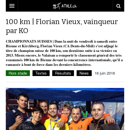
ACCUEIL
100 km | Florian Vieux, vainqueur
par KO
DOSSIERS
CHAMPIONNATS SUISSES | Dans la nuit de vendredi à samedi entre
STATISTIQUES
CHRONIQUES
Bienne et Kirchberg, Florian Vieux (CA Dents-du-Midi) s’est adjugé le
titre de champion suisse de 100 km, son deuxième suite à sa victoire en
PARTENAIRES
STATISTIQUES
TOUT
2013. Mieux encore, le Valaisan a remporté le classement général des très
REPORTAGES
renommés 100 km de Bienne devant la concurrence internationale, qu’il a
ramassée à bout de force dans les derniers kilomètres.
VIDEOS
MINIMA
CNP
MICHEL HERREN
DOPAGE
Hors stade
Textes
Résultats
News
16 juin 2016
PARTENAIRES
ATHLE.CH
GALERIES
CLUBS PARTENAIRES
ATHLE.CH RÉGIONS
CLUB D’ATHLÉTISME
FÉDÉRATION
ATHLE.CH VINTAGE
TOUS SUPPORTERS D’ATHLE.CH !
CNP LAUSANNE/AIGLE
TOUS SUPPORTERS D’ATHLE.CH !
CHARTE ÉDITORIALE
ATHLE.CH RÉGIONS | GENÈVE
TIMELINE
PUBLICITÉ
NOUS CONTACTER
ATHLE.CH RÉGIONS | JURA
BIOGRAPHIES