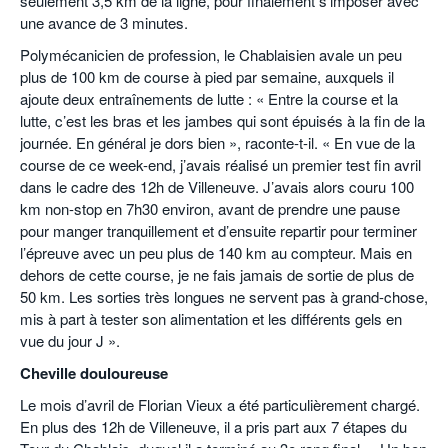
seulement 3,5 km de la ligne, pour finalement s’imposer avec
une avance de 3 minutes.
Polymécanicien de profession, le Chablaisien avale un peu
plus de 100 km de course à pied par semaine, auxquels il
ajoute deux entraînements de lutte : « Entre la course et la
lutte, c’est les bras et les jambes qui sont épuisés à la fin de la
journée. En général je dors bien », raconte-t-il. « En vue de la
course de ce week-end, j’avais réalisé un premier test fin avril
dans le cadre des 12h de Villeneuve. J’avais alors couru 100
km non-stop en 7h30 environ, avant de prendre une pause
pour manger tranquillement et d’ensuite repartir pour terminer
l’épreuve avec un peu plus de 140 km au compteur. Mais en
dehors de cette course, je ne fais jamais de sortie de plus de
50 km. Les sorties très longues ne servent pas à grand-chose,
mis à part à tester son alimentation et les différents gels en
vue du jour J ».
Cheville douloureuse
Le mois d’avril de Florian Vieux a été particulièrement chargé.
En plus des 12h de Villeneuve, il a pris part aux 7 étapes du