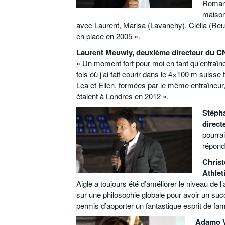
Romand
maison
avec Laurent, Marisa (Lavanchy), Clélia (Reu
en place en 2005 ».
Laurent Meuwly, deuxième directeur du C
« Un moment fort pour moi en tant qu’entraîne
fois où j’ai fait courir dans le 4×100 m suisse
Lea et Ellen, formées par le même entraîneur,
étaient à Londres en 2012 ».
Stépha
direct
pourra
répondu
Christ
Athlet
Aigle a toujours été d’améliorer le niveau de
sur une philosophie globale pour avoir un su
permis d’apporter un fantastique esprit de fam
Adamo V