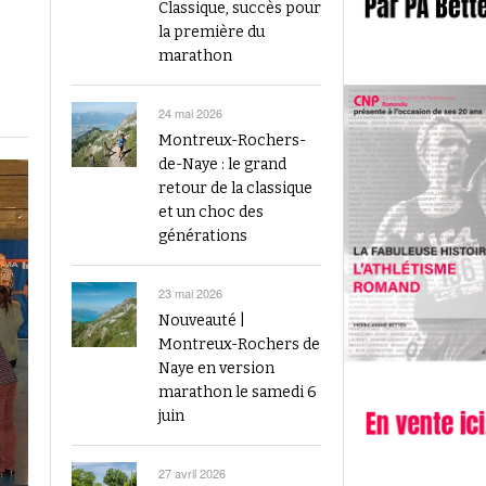
2023
Classique, succès pour
Finale du Visana Sprint ce dimanche à Berne
la première du
-
L’athlétisme suisse au débu
avec Mujinga Kambundji et plein de surprises
marathon
19 septembre 2024
Épisode 9 : Fritz Brodbeck
Voir tout
Voir tout
24 mai 2026
Montreux-Rochers-
de-Naye : le grand
retour de la classique
et un choc des
générations
23 mai 2026
Nouveauté |
Montreux-Rochers de
Naye en version
marathon le samedi 6
juin
27 avril 2026