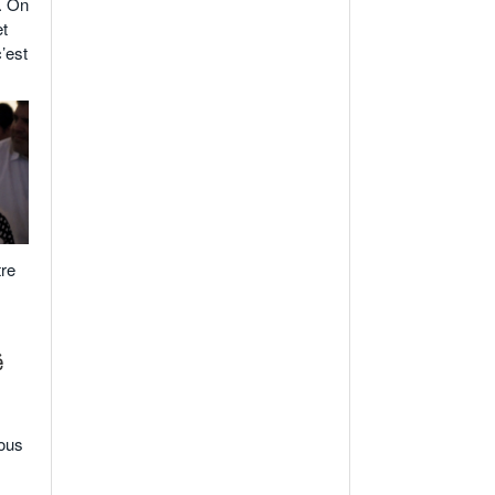
. On
et
’est
tre
é
vous