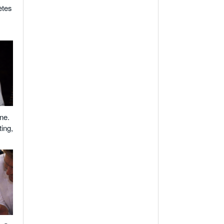
ètes
ine.
ing,