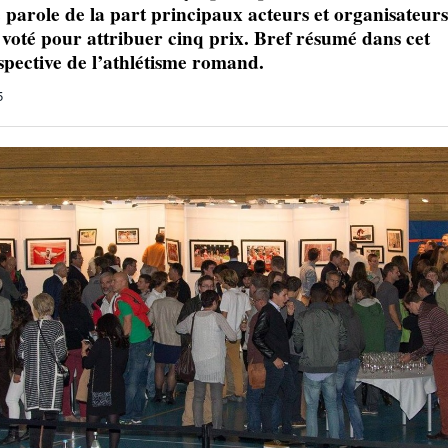
e parole de la part principaux acteurs et organisateurs
Julien Wanders. Sensibilité, illusions, travail :
 voté pour attribuer cinq prix. Bref résumé dans cet
- 13 décembre
une lecture à ne pas manquer !
spective de l’athlétisme romand.
2024
Voir tout
5