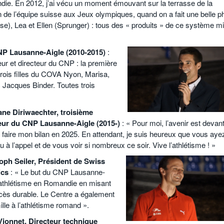
ie. En 2012, j’ai vécu un moment émouvant sur la terrasse de la
 de l’équipe suisse aux Jeux olympiques, quand on a fait une belle p
se), Lea et Ellen (Sprunger) : tous des « produits » de ce système m
NP Lausanne-Aigle (2010-2015)
:
ur et directeur du CNP : la première
 trois filles du COVA Nyon, Marisa,
 Jacques Binder. Toutes trois
ne Diriwaechter, troisième
eur du CNP Lausanne-Aigle (2015-)
: « Pour moi, l’avenir est devant
i faire mon bilan en 2025. En attendant, je suis heureux que vous aye
 à l’appel et de vous voir si nombreux ce soir. Vive l’athlétisme ! »
oph Seiler, Président de Swiss
ics
: « Le but du CNP Lausanne-
 l’athlétisme en Romandie en misant
ccès durable. Le Centre a également
ille à l’athlétisme romand ».
ionnet, Directeur technique