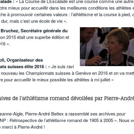
calade :
« La Course de L’Escalade est une course comme une autre
notre mieux pour accueillir dans les meilleures conditions les athlètes 
he à promouvoir certaines valeurs : l’athlétisme et la course à pied, c
 dur, mais c’est une école de vie ».
 Bruchez, Secrétaire générale du
n 2015 était une superbe édition et
016 ».
li, Organisateur des
s suisses élite 2016 :
« Je suis ravi
r à nouveau les Championnats suisses à Genève en 2016 et on va met
 pour accueillir le mieux possible les athlètes à mi-juillet »
chives de l’athlétisme romand dévoilées par Pierre-Andr
sanne-Aigle, Pierre-André Bettex a rassemblé ses archives pour
e CNP : Rétrospective de l’athlétisme romand de 1905 à 2005 ». Nous 
 merci à Pierre-André !