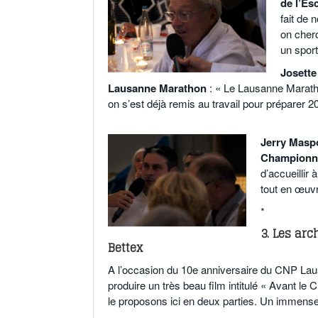
de l’Es
fait de 
on cherc
un sport
Josette
Lausanne Marathon
: « Le Lausanne Maratho
on s’est déjà remis au travail pour préparer 2
o
Jerry Maspo
Championnat
d’accueilli
tout en œuvre
*
3. Les ar
Bettex
A l’occasion du 10e anniversaire du CNP Lau
produire un très beau film intitulé « Avant l
le proposons ici en deux parties. Un immense
o