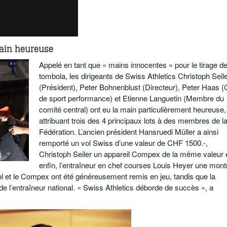
 main heureuse
Appelé en tant que « mains innocentes » pour le tirage de
tombola, les dirigeants de Swiss Athletics Christoph Seil
(Président), Peter Bohnenblust (Directeur), Peter Haas (
de sport performance) et Etienne Languetin (Membre du
comité central) ont eu la main particulièrement heureuse,
attribuant trois des 4 principaux lots à des membres de l
Fédération. L’ancien président Hansruedi Müller a ainsi
remporté un vol Swiss d’une valeur de CHF 1500.-,
Christoph Seiler un appareil Compex de la même valeur e
enfin, l’entraîneur en chef courses Louis Heyer une mont
l et le Compex ont été généreusement remis en jeu, tandis que la
e l’entraîneur national. « Swiss Athletics déborde de succès », a