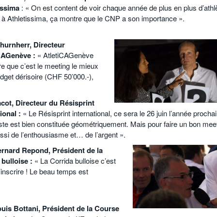
issima
: « On est content de voir chaque année de plus en plus d’athl
à Athletissima, ça montre que le CNP a son importance ».
hurnherr, Directeur
CAGenève :
« AtletiCAGenève
ire que c’est le meeting le mieux
get dérisoire (CHF 50’000.-),
cot, Directeur du Résisprint
ional :
« Le Résisprint international, ce sera le 26 juin l’année procha
ste est bien constituée géométriquement. Mais pour faire un bon meet
aussi de l’enthousiasme et… de l’argent ».
rnard Repond, Président de la
bulloise :
« La Corrida bulloise c’est
’inscrire ! Le beau temps est
uis Bottani, Président de la Course