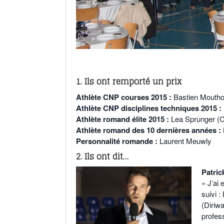
o
1. Ils ont remporté un prix
Athlète CNP courses 2015 :
Bastien Mouth
Athlète CNP disciplines techniques 2015 :
Athlète romand élite 2015 :
Lea Sprunger 
Athlète romand des 10 dernières années :
Personnalité romande :
Laurent Meuwly
2. Ils ont dit…
Patric
« J’ai
suivi 
(Diriwa
profess