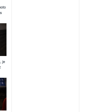
hoto
is
, je
z