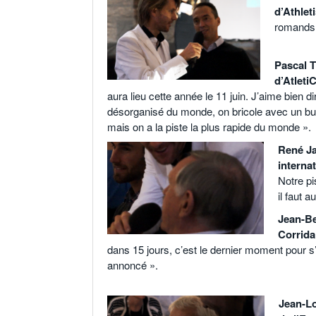
d’Athlet
romands 
o
Pascal T
d’Atleti
aura lieu cette année le 11 juin. J’aime bien d
désorganisé du monde, on bricole avec un bud
mais on a la piste la plus rapide du monde ».
René Ja
internat
Notre pi
il faut 
Jean-Be
Corrida 
dans 15 jours, c’est le dernier moment pour s
annoncé ».
o
Jean-Lo