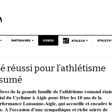
PARTENAIRES
VIDEOS
ATHLE.CH
ATHLE.CH
CNP
CNP
- 17 décembre 2025
CLUB D’ATHLÉTISME
Le mystère du haut niveau
LAUSANNE
PARTENAIRES
TOUS SUPPORTERS
ATHLE.CH
é réussi pour l’athlétisme
D’ATHLE.CH !
CLUBS PARTENAIRES
Breaking4 sur le mile féminin avec Faith
| GENÈVE
- 26 juin
CHARTE ÉDITORIALE
Kipyegon : autant en emporte le vent !
FÉDÉRATION
ésumé
ATHLE.CH
2025
NOUS CONTACTER
| JURA
TOUS SUPPORTERS
- 30 mars
D’ATHLE.CH !
Réussir ou mourir : lettre à Josh Hoey
POURQUOI ATHLE.CH ?
ATHLE.CH
 de la grande famille de l’athlétisme romand étai
2025
| VAUD
PUBLICITÉ
l du Cyclisme à Aigle pour fêter les 10 ans de la
rformance Lausanne-Aigle, qui accueille et encadre le
Lettre de fans à la néo-détentrice du RECORD
- 9 mars 2025
D’EUROPE Ditaji Kambundji
e. A l’occasion d’une sympathique et riche soirée de