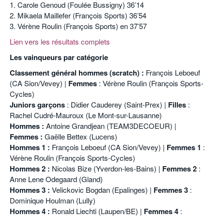
1. Carole Genoud (Foulée Bussigny) 36’14
2. Mikaela Maillefer (François Sports) 36’54
3. Vérène Roulin (François Sports) en 37’57
Lien vers les résultats complets
Les vainqueurs par catégorie
Classement général hommes (scratch) :
François Leboeuf
(CA Sion/Vevey) |
Femmes
: Vérène Roulin (François Sports-
Cycles)
Juniors garçons
: Didier Cauderey (Saint-Prex) |
Filles
:
Rachel Cudré-Mauroux (Le Mont-sur-Lausanne)
Hommes :
Antoine Grandjean (TEAM3DECOEUR) |
Femmes :
Gaëlle Bettex (Lucens)
Hommes 1 :
François Leboeuf (CA Sion/Vevey) |
Femmes 1
:
Vérène Roulin (François Sports-Cycles)
Hommes 2 :
Nicolas Bize (Yverdon-les-Bains) |
Femmes 2
:
Anne Lene Odegaard (Gland)
Hommes 3 :
Velickovic Bogdan (Epalinges) |
Femmes 3
:
Dominique Houlman (Lully)
Hommes 4 :
Ronald Liechti (Laupen/BE) |
Femmes 4
: