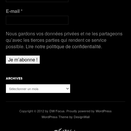
E-mail
*
Nous gardons vos données privées et ne les partageons
qu’avec les tierces parties qui rendent ce service
possible.
Lire notre politique de confidentialité.
ARCHIVES
Archives
Copyright © 2012 by
DW Focus
. Proudly powered by
WordPress
WordPress Theme by DesignWall