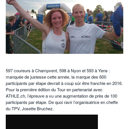
POURQUOI ATHLE.CH ?
ATHLE.CH RÉGIONS | VAUD
HIGHLIGHTS
LIVRES
o
597 coureurs à Champvent, 598 à Nyon et 593 à Yens :
manquée de justesse cette année, la marque des 600
participants par étape devrait à coup sûr être franchie en 2016.
Pour la première édition du Tour en partenariat avec
ATHLE.ch, l’épreuve a vu une augmentation de près de 100
participants par étape. De quoi ravir l’organisatrice en cheffe
du TPV, Josette Bruchez.