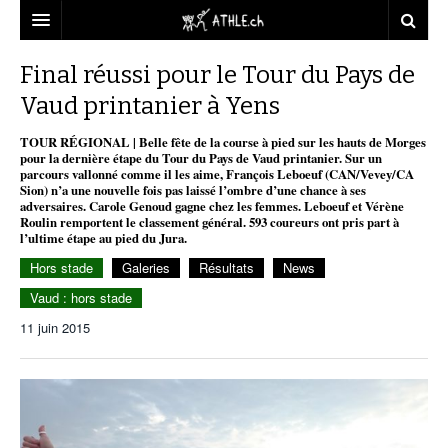
ACCUEIL
Final réussi pour le Tour du Pays de
Vaud printanier à Yens
DOSSIERS
TOUR RÉGIONAL | Belle fête de la course à pied sur les hauts de Morges
STATISTIQUES
CHRONIQUES
pour la dernière étape du Tour du Pays de Vaud printanier. Sur un
parcours vallonné comme il les aime, François Leboeuf (CAN/Vevey/CA
PARTENAIRES
STATISTIQUES
TOUT
Sion) n’a une nouvelle fois pas laissé l’ombre d’une chance à ses
REPORTAGES
adversaires. Carole Genoud gagne chez les femmes. Leboeuf et Vérène
Roulin remportent le classement général. 593 coureurs ont pris part à
VIDEOS
MINIMA
CNP
MICHEL HERREN
DOPAGE
l’ultime étape au pied du Jura.
Hors stade
Galeries
Résultats
News
PARTENAIRES
ATHLE.CH
GALERIES
Vaud : hors stade
CLUBS PARTENAIRES
ATHLE.CH RÉGIONS
CLUB D’ATHLÉTISME
11 juin 2015
FÉDÉRATION
ATHLE.CH VINTAGE
TOUS SUPPORTERS D’ATHLE.CH !
CNP LAUSANNE/AIGLE
TOUS SUPPORTERS D’ATHLE.CH !
CHARTE ÉDITORIALE
ATHLE.CH RÉGIONS | GENÈVE
TIMELINE
PUBLICITÉ
NOUS CONTACTER
ATHLE.CH RÉGIONS | JURA
BIOGRAPHIES