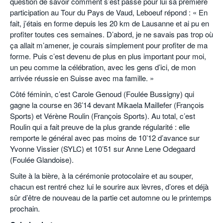
question de savoir comment s’est passé pour lui sa première
participation au Tour du Pays de Vaud, Leboeuf répond : « En
fait, j’étais en forme depuis les 20 km de Lausanne et ai pu en
profiter toutes ces semaines. D’abord, je ne savais pas trop où
ça allait m’amener, je courais simplement pour profiter de ma
forme. Puis c’est devenu de plus en plus important pour moi,
un peu comme la célébration, avec les gens d’ici, de mon
arrivée réussie en Suisse avec ma famille. »
Côté féminin, c’est Carole Genoud (Foulée Bussigny) qui
gagne la course en 36’14 devant Mikaela Maillefer (François
Sports) et Vérène Roulin (François Sports). Au total, c’est
Roulin qui a fait preuve de la plus grande régularité : elle
remporte le général avec pas moins de 10’12 d’avance sur
Yvonne Vissier (SYLC) et 10’51 sur Anne Lene Odegaard
(Foulée Glandoise).
Suite à la bière, à la cérémonie protocolaire et au souper,
chacun est rentré chez lui le sourire aux lèvres, d’ores et déjà
sûr d’être de nouveau de la partie cet automne ou le printemps
prochain.