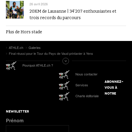
26 avril 2026
20KM de Lausanne | 34’207 enthousiastes et
trois records du parcours
Plus de Hors stade
ATHLE.ch
Galeries
Final réussi pour le Tour du Pays de Vaud printanier à Yens
Pourquoi ATHLE.ch ?
Nous contacter
ABONNEZ-
Services
VOUS À
NOTRE
Charte éditoriale
NEWSLETTER
Prénom