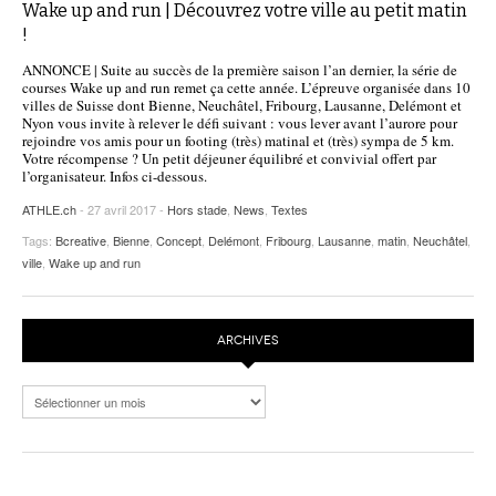
Wake up and run | Découvrez votre ville au petit matin
!
ANNONCE | Suite au succès de la première saison l’an dernier, la série de
courses Wake up and run remet ça cette année. L’épreuve organisée dans 10
villes de Suisse dont Bienne, Neuchâtel, Fribourg, Lausanne, Delémont et
Nyon vous invite à relever le défi suivant : vous lever avant l’aurore pour
rejoindre vos amis pour un footing (très) matinal et (très) sympa de 5 km.
Votre récompense ? Un petit déjeuner équilibré et convivial offert par
l’organisateur. Infos ci-dessous.
ATHLE.ch
- 27 avril 2017 -
Hors stade
,
News
,
Textes
Tags:
Bcreative
,
Bienne
,
Concept
,
Delémont
,
Fribourg
,
Lausanne
,
matin
,
Neuchâtel
,
ville
,
Wake up and run
ARCHIVES
Archives