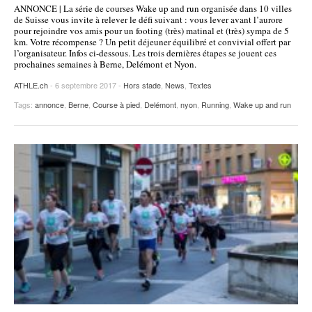
ANNONCE | La série de courses Wake up and run organisée dans 10 villes
POURQUOI ATHLE.CH ?
ATHLE.CH RÉGIONS | VAUD
HIGHLIGHTS
de Suisse vous invite à relever le défi suivant : vous lever avant l’aurore
pour rejoindre vos amis pour un footing (très) matinal et (très) sympa de 5
km. Votre récompense ? Un petit déjeuner équilibré et convivial offert par
LIVRES
l’organisateur. Infos ci-dessous. Les trois dernières étapes se jouent ces
prochaines semaines à Berne, Delémont et Nyon.
ATHLE.ch
- 6 septembre 2017 -
Hors stade
,
News
,
Textes
Tags:
annonce
,
Berne
,
Course à pied
,
Delémont
,
nyon
,
Running
,
Wake up and run