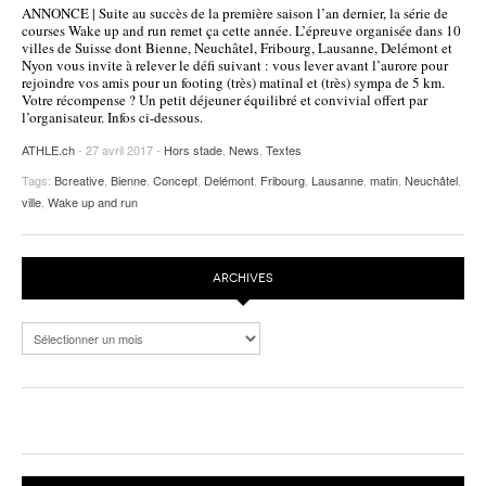
ANNONCE | Suite au succès de la première saison l’an dernier, la série de
POURQUOI ATHLE.CH ?
ATHLE.CH RÉGIONS | VAUD
HIGHLIGHTS
courses Wake up and run remet ça cette année. L’épreuve organisée dans 10
villes de Suisse dont Bienne, Neuchâtel, Fribourg, Lausanne, Delémont et
Nyon vous invite à relever le défi suivant : vous lever avant l’aurore pour
LIVRES
rejoindre vos amis pour un footing (très) matinal et (très) sympa de 5 km.
Votre récompense ? Un petit déjeuner équilibré et convivial offert par
l’organisateur. Infos ci-dessous.
ATHLE.ch
- 27 avril 2017 -
Hors stade
,
News
,
Textes
Tags:
Bcreative
,
Bienne
,
Concept
,
Delémont
,
Fribourg
,
Lausanne
,
matin
,
Neuchâtel
,
ville
,
Wake up and run
ARCHIVES
Archives