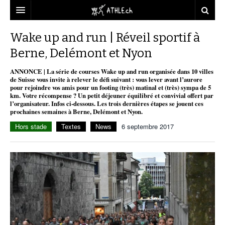
ACCUEIL
Wake up and run | Réveil sportif à
Berne, Delémont et Nyon
DOSSIERS
ANNONCE | La série de courses Wake up and run organisée dans 10 villes
STATISTIQUES
CHRONIQUES
de Suisse vous invite à relever le défi suivant : vous lever avant l’aurore
pour rejoindre vos amis pour un footing (très) matinal et (très) sympa de 5
PARTENAIRES
STATISTIQUES
TOUT
km. Votre récompense ? Un petit déjeuner équilibré et convivial offert par
REPORTAGES
l’organisateur. Infos ci-dessous. Les trois dernières étapes se jouent ces
prochaines semaines à Berne, Delémont et Nyon.
VIDEOS
MINIMA
CNP
MICHEL HERREN
DOPAGE
Hors stade
Textes
News
6 septembre 2017
PARTENAIRES
ATHLE.CH
GALERIES
CLUBS PARTENAIRES
ATHLE.CH RÉGIONS
CLUB D’ATHLÉTISME
FÉDÉRATION
ATHLE.CH VINTAGE
TOUS SUPPORTERS D’ATHLE.CH !
CNP LAUSANNE/AIGLE
TOUS SUPPORTERS D’ATHLE.CH !
CHARTE ÉDITORIALE
ATHLE.CH RÉGIONS | GENÈVE
TIMELINE
PUBLICITÉ
NOUS CONTACTER
ATHLE.CH RÉGIONS | JURA
BIOGRAPHIES