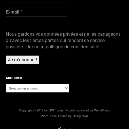
E-mail
*
Nous gardons vos données privées et ne les partageons
qu’avec les tierces parties qui rendent ce service
possible.
Lire notre politique de confidentialité.
ARCHIVES
Archives
Copyright © 2012 by
DW Focus
. Proudly powered by
WordPress
WordPress Theme by DesignWall