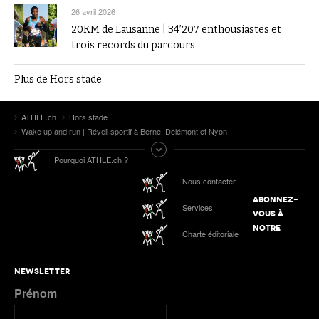
26 avril 2026
20KM de Lausanne | 34’207 enthousiastes et
trois records du parcours
Plus de Hors stade
ATHLE.ch
Hors stade
Wake up and run | Réveil sportif à Berne, Delémont et Nyon
Pourquoi ATHLE.ch ?
Nous contacter
ABONNEZ-
Services
VOUS À
NOTRE
Charte éditoriale
NEWSLETTER
Prénom