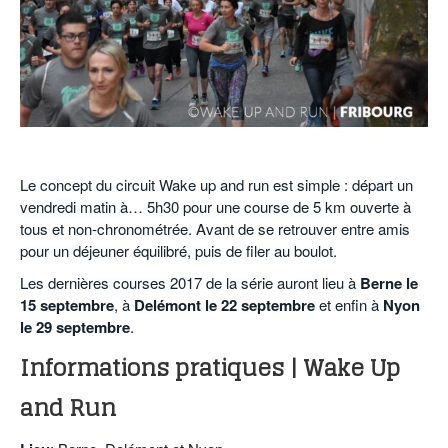
POURQUOI ATHLE.CH ?
ATHLE.CH RÉGIONS | VAUD
HIGHLIGHTS
LIVRES
.
Le concept du circuit Wake up and run est simple : départ un
vendredi matin à… 5h30 pour une course de 5 km ouverte à
tous et non-chronométrée. Avant de se retrouver entre amis
pour un déjeuner équilibré, puis de filer au boulot.
Les dernières courses 2017 de la série auront lieu à
Berne le
15 septembre
, à
Delémont le 22 septembre
et enfin à
Nyon
le 29 septembre
.
Informations pratiques | Wake Up
and Run