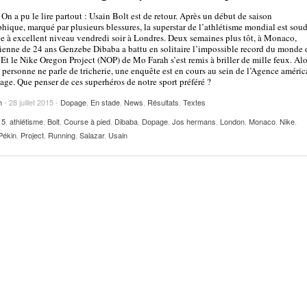
2025
| VAUD
PUBLICITÉ
On a pu le lire partout : Usain Bolt est de retour. Après un début de saison
phique, marqué par plusieurs blessures, la superstar de l’athlétisme mondial est sou
Lettre de fans à la néo-détentrice du RECORD
e à excellent niveau vendredi soir à Londres. Deux semaines plus tôt, à Monaco,
- 9 mars 2025
ienne de 24 ans Genzebe Dibaba a battu en solitaire l’impossible record du monde 
D’EUROPE Ditaji Kambundji
Et le Nike Oregon Project (NOP) de Mo Farah s’est remis à briller de mille feux. Alo
 personne ne parle de tricherie, une enquête est en cours au sein de l’Agence améric
Julien Wanders. Sensibilité, illusions, travail :
age. Que penser de ces superhéros de notre sport préféré ?
- 13 décembre
une lecture à ne pas manquer !
h
- 28 juillet 2015 -
2024
Dopage
,
En stade
,
News
,
Résultats
,
Textes
15
,
athlétisme
,
Bolt
,
Course à pied
,
Dibaba
,
Dopage
,
Jos hermans
,
London
,
Monaco
,
Nike
,
Voir tout
Pékin
,
Project
,
Running
,
Salazar
,
Usain