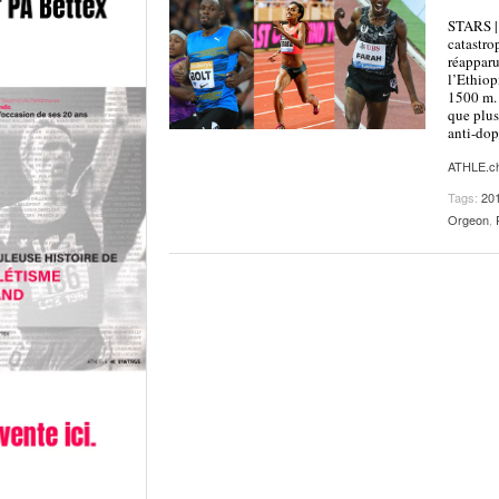
STARS | 
catastro
réapparu
l’Ethiop
1500 m. 
que plus
anti-dop
ATHLE.c
Tags:
20
Orgeon
,