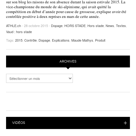
sur son blog les raisons de son absence durant la saison estivale 2015. La
vice-championne du monde de ski-alpinisme, qui avait quitté la
POURQUOI ATHLE.CH ?
ATHLE.CH RÉGIONS | VAUD
HIGHLIGHTS
compétition en début d’année pour cause de grossesse, explique avoir été
contrôlée positive à deux reprises en mars de cette année.
LIVRES
ATHLE.ch
- 28 octobre 2015 -
Dopage
,
HORS STADE
,
Hors stade
,
News
,
Textes
,
Vaud : hors stade
Tags:
2015
,
Contrôle
,
Dopage
,
Explications
,
Maude Mathys
,
Produit
ARCHIVES
Archives
VIDÉOS