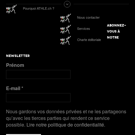
Tokyo 2025 | Le Podcast d’ATHLE.ch | Jour 9 :
Pourquoi ATHLE.ch ?
Werro 6e de sa 1ère finale mondiale en plein air
ATHLE.ch aux Mondiaux indoor 2025 à Nanjing :
Nous contacter
tous les liens de notre suivi spécial
ABONNEZ-
Services
Podcast n°4 : Grand Slam Track, grande
VOUS À
première à Kingston
ATHLE.ch à l’Euro indoor 2025 à Apeldoorn
NOTRE
Charte éditoriale
Plus de Galeries
Nanjing 2025 | Podcast Jour 3 : MÉDAILLES
NEWSLETTER
D’ARGENT pour Kälin et Kambundji, CHOCOLAT
Prénom
pour Werro
Plus de Audios
E-mail
*
Nous gardons vos données privées et ne les partageons
qu’avec les tierces parties qui rendent ce service
possible.
Lire notre politique de confidentialité.