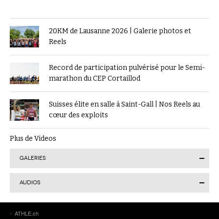
20KM de Lausanne 2026 | Galerie photos et
Reels
Record de participation pulvérisé pour le Semi-
marathon du CEP Cortaillod
Suisses élite en salle à Saint-Gall | Nos Reels au
cœur des exploits
Plus de Videos
GALERIES
AUDIOS
Finale suisse du Visana Sprint à Lucerne : Kendra
ATHLE.ch
Salvatore en or, 7 autres Romands sur le podium