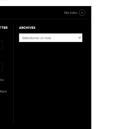
liens de notre suivi
Slam Track, grande
spécial
première à Kingston
Site index
ATHLE.ch à l’Euro
Nanjing 2025 |
TTER
ARCHIVES
indoor 2025 à
Podcast Jour 3 :
Apeldoorn
Archives
MÉDAILLES
D’ARGENT pour Kälin
Plus de Galeries
et Kambundji,
CHOCOLAT pour
Werro
Plus de Audios
les
itique