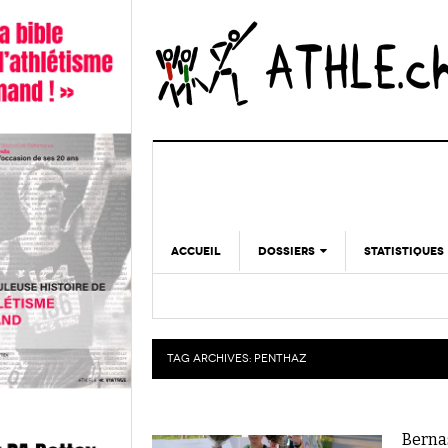
ACCUEIL
DOSSIERS
STATISTIQUES
CHRONIQUES
STATISTIQUES
REPORTAGES
MINIMA
DOPAGE
TAG ARCHIVES:
PENTHAZ
GALERIES
Berna