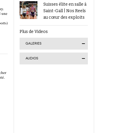
Suisses élite en salle à
ay.
Saint-Gall | Nos Reels
d une
au cœur des exploits
orts)
Plus de Videos
GALERIES
AUDIOS
cher
Finale suisse du Visana
té.
Sprint à Lucerne :
Kendra Salvatore en
Tokyo 2025 | Le
or, 7 autres Romands
Podcast d’ATHLE.ch |
sur le podium
Jour 9 : Werro 6e de sa
1ère finale mondiale
en plein air
ATHLE.ch aux
Mondiaux indoor 2025
à Nanjing : tous les
Podcast n°4 : Grand