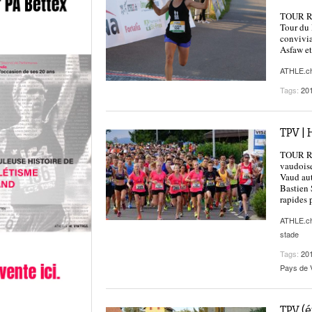
TOUR RÉG
Tour du 
convivia
Asfaw et
ATHLE.c
Tags:
20
TPV | 
TOUR RÉG
vaudoise
Vaud aut
Bastien 
rapides 
ATHLE.c
stade
Tags:
20
Pays de 
TPV (é