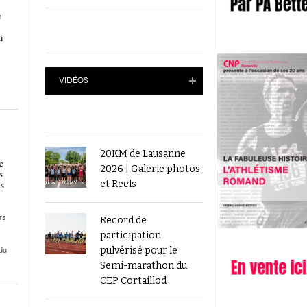
septembre 2025
Épisode 11 : Hermann Gass
e
Plus de 5000 personnes à la Finale suisse du
L’athlétisme suisse au débu
i
- 23 septembre 2024
Visana Sprint à Berne
Épisode 10 : William Depier
2023
Finale du Visana Sprint ce dimanche à Berne
VIDÉOS
-
L’athlétisme suisse au débu
avec Mujinga Kambundji et plein de surprises
19 septembre 2024
Épisode 9 : Fritz Brodbeck
Voir tout
Voir tout
20KM de Lausanne
e
2026 | Galerie photos
s
et Reels
us
rs
Record de
participation
du
pulvérisé pour le
Semi-marathon du
CEP Cortaillod