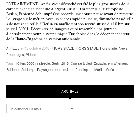
ENTRAÎNEMENT | Après avoir décroché cet été le plus gros succès de sa
POURQUOI ATHLE.CH ?
ATHLE.CH RÉGIONS | VAUD
HIGHLIGHTS
carrière avec une médaille d’argent sur 3000 m steeple aux Europe de
Berlin, Fabienne Schlumpf s’est accordé une courte pause avant de remettre
l’ouvrage sur le métier. Avec un succès rapide puisque, dimanche passé, elle
LIVRES
a de nouveau brillé à Berlin en améliorant son record suisse du 10 km sur
route à 32’01. Découvrez en images à quoi ressemble une journée
d’entraînement pour la sympathique Zurichoise dans le décor enchanteur
de la Haute-Engadine en version automnale.
ATHLE.ch
- 18 octobre 2018 -
HORS STADE
,
HORS STADE
,
Hors stade
,
News
,
Reportages
,
Videos
Tags:
10 km
,
3000 m steeple
,
Berlin 2018
,
Course à pied
,
Engadin
,
entraînement
,
Fabienne Schlumpf
,
Paysage
,
record suisse
,
Running
,
st. Moritz
,
Vidéo
ARCHIVES
Archives