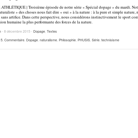
2025
| VAUD
PUBLICITÉ
ATHLÉTIQUE | Troisième épisode de notre série « Spécial dopage » du mardi. Not
turaliste » des choses nous fait dire « oui » à la nature : à la pure et simple nature,
Lettre de fans à la néo-détentrice du RECORD
, sans artifice. Dans cette perspective, nous considérons instinctivement le sport c
- 9 mars 2025
sion humaine la plus performante des forces de la nature.
D’EUROPE Ditaji Kambundji
h
- 8 décembre 2015 -
Dopage
,
Textes
Julien Wanders. Sensibilité, illusions, travail :
- 13 décembre
15
,
Commentaire
,
Dopage
,
naturalisme
,
Philosophie
,
PHUSIS
,
Série
,
technisisme
une lecture à ne pas manquer !
2024
Voir tout