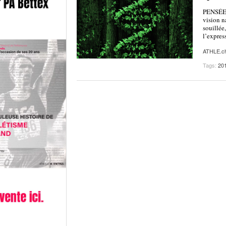
PENSÉE 
vision na
souillée
l’expres
ATHLE.c
Tags:
20