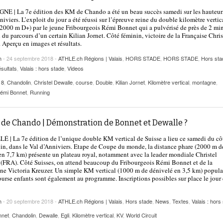
2025
| VAUD
PUBLICITÉ
E | La 7e édition des KM de Chando a été un beau succès samedi sur les hauteur
niviers. L’exploit du jour a été réussi sur l’épreuve reine du double kilomètre vertic
Lettre de fans à la néo-détentrice du RECORD
2000 m D+) par le jeune Fribourgeois Rémi Bonnet qui a pulvérisé de près de 2 mi
- 9 mars 2025
d du parcours d’un certain Kilian Jornet. Côté féminin, victoire de la Française Chris
D’EUROPE Ditaji Kambundji
 Aperçu en images et résultats.
Julien Wanders. Sensibilité, illusions, travail :
h
- 24 septembre 2018 -
ATHLE.ch Régions | Valais
,
HORS STADE
,
HORS STADE
,
Hors sta
- 13 décembre
une lecture à ne pas manquer !
sultats
,
Valais : hors stade
,
Videos
2024
18
,
Chandolin
,
Christel Dewalle
,
course
,
Double
,
Kilian Jornet
,
Kilomètre vertical
,
montagne
,
Voir tout
émi Bonnet
,
Running
 de Chando | Démonstration de Bonnet et Dewalle ?
 | La 7e édition de l’unique double KM vertical de Suisse a lieu ce samedi du cô
n, dans le Val d’Anniviers. Etape de Coupe du monde, la distance phare (2000 m d
n 7,7 km) présente un plateau royal, notamment avec la leader mondiale Christel
(FRA). Côté Suisses, on attend beaucoup du Fribourgeois Rémi Bonnet et de la
ne Victoria Kreuzer. Un simple KM vertical (1000 m de dénivelé en 3,5 km) popula
ourse enfants sont également au programme. Inscriptions possibles sur place le jour 
h
- 20 septembre 2018 -
ATHLE.ch Régions | Valais
,
Hors stade
,
News
,
Textes
,
Valais : hors
nnet
,
Chandolin
,
Dewalle
,
Egli
,
Kilomètre vertical
,
KV
,
World Circuit