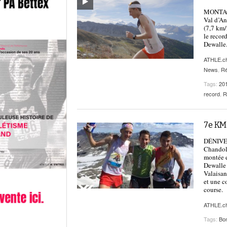
MONTAGN
Val d’An
(7,7 km/
le recor
Dewalle.
ATHLE.c
News
,
Ré
Tags:
20
record
,
R
7e KM
DÉNIVELÉ
Chandoli
montée e
Dewalle 
Valaisan
et une c
course.
ATHLE.c
Tags:
Bo