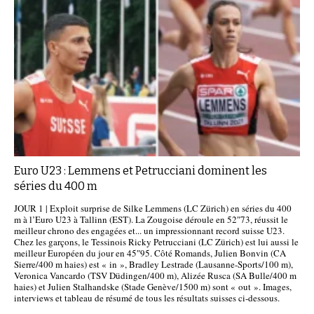
Euro U23 : Lemmens et Petrucciani dominent les
séries du 400 m
JOUR 1 | Exploit surprise de Silke Lemmens (LC Zürich) en séries du 400
m à l’Euro U23 à Tallinn (EST). La Zougoise déroule en 52″73, réussit le
meilleur chrono des engagées et... un impressionnant record suisse U23.
Chez les garçons, le Tessinois Ricky Petrucciani (LC Zürich) est lui aussi le
meilleur Européen du jour en 45″95. Côté Romands, Julien Bonvin (CA
Sierre/400 m haies) est « in », Bradley Lestrade (Lausanne-Sports/100 m),
Veronica Vancardo (TSV Düdingen/400 m), Alizée Rusca (SA Bulle/400 m
haies) et Julien Stalhandske (Stade Genève/1500 m) sont « out ». Images,
interviews et tableau de résumé de tous les résultats suisses ci-dessous.