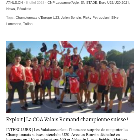
ATHLE.CH
- 8 juillet 2021 -
CNP Lausanne/Aigle
,
EN STADE
,
Euro U23/U20 2021
,
News
,
Résultats
Tags:
Championnats d'Europe U23
,
Julien Bonvin
,
Ricky Petrucciani
,
Silke
Lemmens
,
Tallinn
Exploit | La COA Valais Romand championne suisse !
INTERCLUBS | Les Valaisans créent l’immense surprise de remporter les
Championnats suisses interclubs U20. Avec un Bonvin déchaîné en
longueur, au 110 m haies et sur 400 m. Valentin Luc et Frédéric Matthys