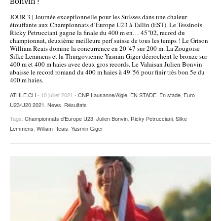
Bonvin !
POURQUOI ATHLE.CH ?
ATHLE.CH RÉGIONS | VAUD
HIGHLIGHTS
JOUR 3 | Journée exceptionnelle pour les Suisses dans une chaleur
étouffante aux Championnats d’Europe U23 à Tallin (EST). Le Tessinois
Ricky Petrucciani gagne la finale du 400 m en… 45"02, record du
LIVRES
championnat, deuxième meilleure perf suisse de tous les temps ! Le Grison
William Reais domine la concurrence en 20"47 sur 200 m. La Zougoise
Silke Lemmens et la Thurgovienne Yasmin Giger décrochent le bronze sur
400 m et 400 m haies avec deux gros records. Le Valaisan Julien Bonvin
abaisse le record romand du 400 m haies à 49"56 pour finir très bon 5e du
400 m haies.
ATHLE.CH
- 10 juillet 2021 -
CNP Lausanne/Aigle
,
EN STADE
,
En stade
,
Euro
U23/U20 2021
,
News
,
Résultats
Tags:
Championnats d'Europe U23
,
Julien Bonvin
,
Ricky Petrucciani
,
Silke
Lemmens
,
William Reais
,
Yasmin Giger