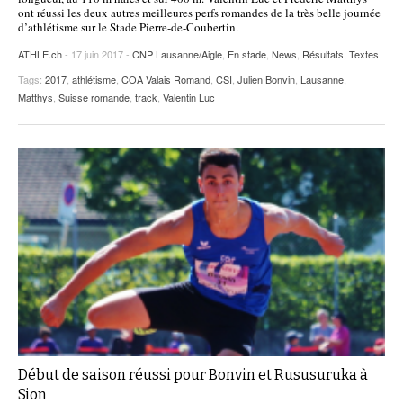
ont réussi les deux autres meilleures perfs romandes de la très belle journée
d’athlétisme sur le Stade Pierre-de-Coubertin.
ATHLE.ch
- 17 juin 2017 -
CNP Lausanne/Aigle
,
En stade
,
News
,
Résultats
,
Textes
Tags:
2017
,
athlétisme
,
COA Valais Romand
,
CSI
,
Julien Bonvin
,
Lausanne
,
Matthys
,
Suisse romande
,
track
,
Valentin Luc
Début de saison réussi pour Bonvin et Rususuruka à
Sion