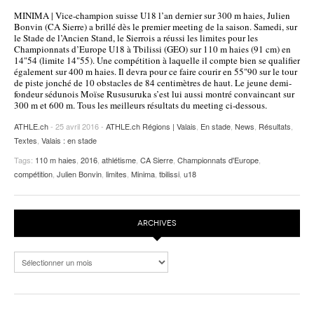
MINIMA | Vice-champion suisse U18 l’an dernier sur 300 m haies, Julien
Bonvin (CA Sierre) a brillé dès le premier meeting de la saison. Samedi, sur
le Stade de l’Ancien Stand, le Sierrois a réussi les limites pour les
Championnats d’Europe U18 à Tbilissi (GEO) sur 110 m haies (91 cm) en
14"54 (limite 14"55). Une compétition à laquelle il compte bien se qualifier
également sur 400 m haies. Il devra pour ce faire courir en 55"90 sur le tour
de piste jonché de 10 obstacles de 84 centimètres de haut. Le jeune demi-
fondeur sédunois Moïse Rususuruka s’est lui aussi montré convaincant sur
300 m et 600 m. Tous les meilleurs résultats du meeting ci-dessous.
ATHLE.ch
- 25 avril 2016 -
ATHLE.ch Régions | Valais
,
En stade
,
News
,
Résultats
,
Textes
,
Valais : en stade
Tags:
110 m haies
,
2016
,
athlétisme
,
CA Sierre
,
Championnats d'Europe
,
compétition
,
Julien Bonvin
,
limites
,
Minima
,
tbilissi
,
u18
ARCHIVES
Archives