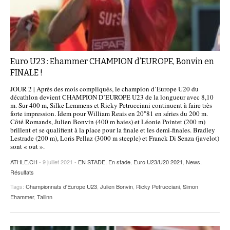
Euro U23 : Ehammer CHAMPION d’EUROPE, Bonvin en
FINALE !
JOUR 2 | Après des mois compliqués, le champion d’Europe U20 du
décathlon devient CHAMPION D’EUROPE U23 de la longueur avec 8,10
m. Sur 400 m, Silke Lemmens et Ricky Petrucciani continuent à faire très
forte impression. Idem pour William Reais en 20"81 en séries du 200 m.
Côté Romands, Julien Bonvin (400 m haies) et Léonie Pointet (200 m)
brillent et se qualifient à la place pour la finale et les demi-finales. Bradley
Lestrade (200 m), Loris Pellaz (3000 m steeple) et Franck Di Senza (javelot)
sont « out ».
ATHLE.CH
- 9 juillet 2021 -
EN STADE
,
En stade
,
Euro U23/U20 2021
,
News
,
Résultats
Tags:
Championnats d'Europe U23
,
Julien Bonvin
,
Ricky Petrucciani
,
Simon
Ehammer
,
Tallinn