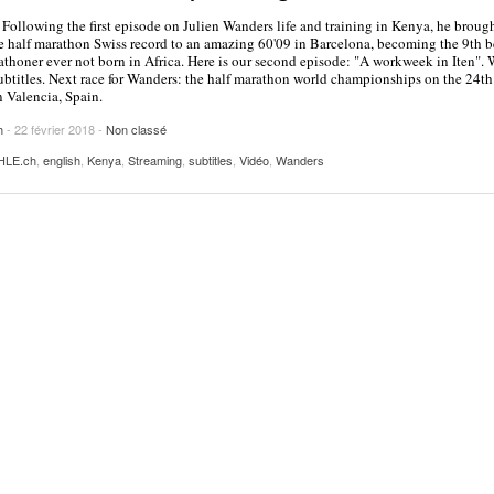
2025
| VAUD
PUBLICITÉ
Following the first episode on Julien Wanders life and training in Kenya, he broug
 half marathon Swiss record to an amazing 60'09 in Barcelona, becoming the 9th b
Lettre de fans à la néo-détentrice du RECORD
athoner ever not born in Africa. Here is our second episode: "A workweek in Iten". 
- 9 mars 2025
ubtitles. Next race for Wanders: the half marathon world championships on the 24th
D’EUROPE Ditaji Kambundji
 Valencia, Spain.
Julien Wanders. Sensibilité, illusions, travail :
h
- 22 février 2018 -
Non classé
- 13 décembre
une lecture à ne pas manquer !
HLE.ch
,
english
,
Kenya
,
Streaming
,
subtitles
,
Vidéo
,
Wanders
2024
Voir tout