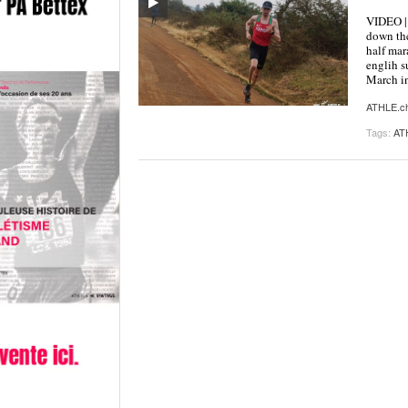
VIDEO | 
down the
half mar
englih s
March in
ATHLE.c
Tags:
AT