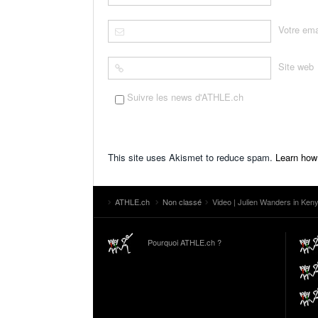
Votre ema
Site web
Suivre les news d'ATHLE.ch
This site uses Akismet to reduce spam.
Learn how
ATHLE.ch
Non classé
Video | Julien Wanders in Kenya
Pourquoi ATHLE.ch ?