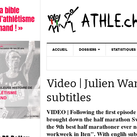
ACCUEIL
DOSSIERS
STATISTIQUES
CHRONIQUES
STATISTIQUES
REPORTAGES
MINIMA
Video | Julien Wa
DOPAGE
GALERIES
subtitles
VIDEO | Following the first episode
brought down the half marathon Sw
the 9th best half marathoner ever n
workweek in Iten". With englih sub