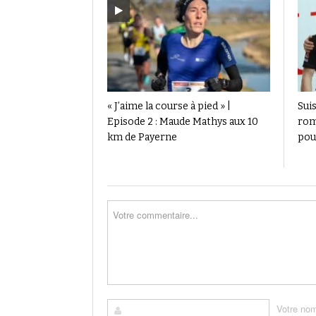
« J’aime la course à pied » |
Suis
Episode 2 : Maude Mathys aux 10
rom
km de Payerne
pou
Votre no