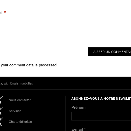
*
il
 your comment data is processed.
, with English subtitles
ABONNEZ-VOUS À NOTRE NEWSLE
Nous contacter
Prénom
Services
Charte éditoriale
E-mail
*