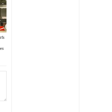
rfs
les