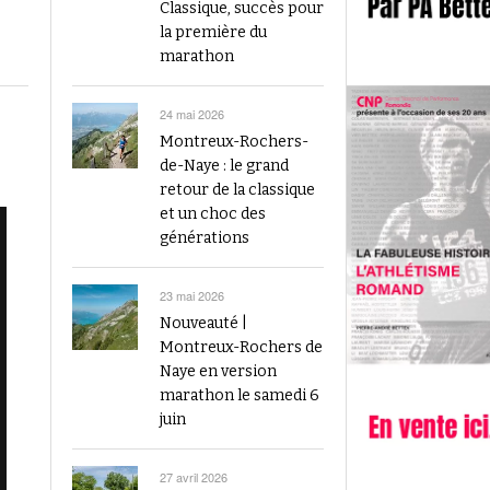
2023
Classique, succès pour
Finale du Visana Sprint ce dimanche à Berne
la première du
-
L’athlétisme suisse au débu
avec Mujinga Kambundji et plein de surprises
marathon
19 septembre 2024
Épisode 9 : Fritz Brodbeck
Voir tout
Voir tout
24 mai 2026
Montreux-Rochers-
de-Naye : le grand
retour de la classique
et un choc des
générations
23 mai 2026
Nouveauté |
Montreux-Rochers de
Naye en version
marathon le samedi 6
juin
27 avril 2026