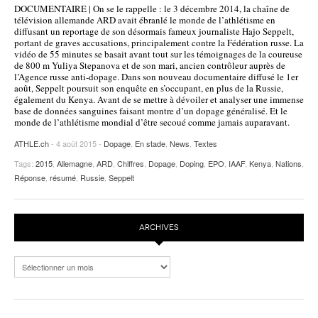
DOCUMENTAIRE | On se le rappelle : le 3 décembre 2014, la chaîne de
POURQUOI ATHLE.CH ?
ATHLE.CH RÉGIONS | VAUD
HIGHLIGHTS
télévision allemande ARD avait ébranlé le monde de l’athlétisme en
diffusant un reportage de son désormais fameux journaliste Hajo Seppelt,
portant de graves accusations, principalement contre la Fédération russe. La
LIVRES
vidéo de 55 minutes se basait avant tout sur les témoignages de la coureuse
de 800 m Yuliya Stepanova et de son mari, ancien contrôleur auprès de
l’Agence russe anti-dopage. Dans son nouveau documentaire diffusé le 1er
août, Seppelt poursuit son enquête en s’occupant, en plus de la Russie,
également du Kenya. Avant de se mettre à dévoiler et analyser une immense
base de données sanguines faisant montre d’un dopage généralisé. Et le
monde de l’athlétisme mondial d’être secoué comme jamais auparavant.
ATHLE.ch
- 4 août 2015 -
Dopage
,
En stade
,
News
,
Textes
Tags:
2015
,
Allemagne
,
ARD
,
Chiffres
,
Dopage
,
Doping
,
EPO
,
IAAF
,
Kenya
,
Nations
,
Réponse
,
résumé
,
Russie
,
Seppelt
ARCHIVES
Archives