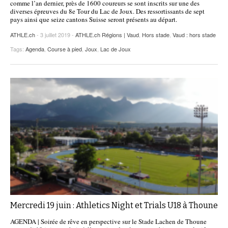
comme l’an dernier, près de 1600 coureurs se sont inscrits sur une des
diverses épreuves du 8e Tour du Lac de Joux. Des ressortissants de sept
POURQUOI ATHLE.CH ?
ATHLE.CH RÉGIONS | VAUD
HIGHLIGHTS
pays ainsi que seize cantons Suisse seront présents au départ.
LIVRES
ATHLE.ch
- 3 juillet 2019 -
ATHLE.ch Régions | Vaud
,
Hors stade
,
Vaud : hors stade
Tags:
Agenda
,
Course à pied
,
Joux
,
Lac de Joux
Mercredi 19 juin : Athletics Night et Trials U18 à Thoune
AGENDA | Soirée de rêve en perspective sur le Stade Lachen de Thoune