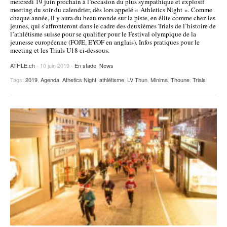
mercredi 19 juin prochain à l’occasion du plus sympathique et explosif
meeting du soir du calendrier, dès lors appelé « Athletics Night ». Comme
chaque année, il y aura du beau monde sur la piste, en élite comme chez les
jeunes, qui s’affronteront dans le cadre des deuxièmes Trials de l’histoire de
l’athlétisme suisse pour se qualifier pour le Festival olympique de la
jeunesse européenne (FOJE, EYOF en anglais). Infos pratiques pour le
meeting et les Trials U18 ci-dessous.
ATHLE.ch
- 10 juin 2019 -
En stade
,
News
Tags:
2019
,
Agenda
,
Athetics Night
,
athlétisme
,
LV Thun
,
Minima
,
Thoune
,
Trials