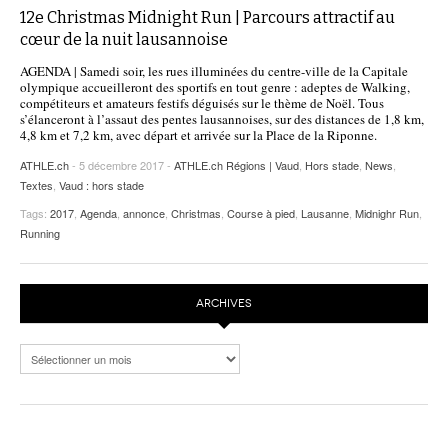
12e Christmas Midnight Run | Parcours attractif au
cœur de la nuit lausannoise
AGENDA | Samedi soir, les rues illuminées du centre-ville de la Capitale
olympique accueilleront des sportifs en tout genre : adeptes de Walking,
compétiteurs et amateurs festifs déguisés sur le thème de Noël. Tous
s’élanceront à l’assaut des pentes lausannoises, sur des distances de 1,8 km,
4,8 km et 7,2 km, avec départ et arrivée sur la Place de la Riponne.
ATHLE.ch
- 5 décembre 2017 -
ATHLE.ch Régions | Vaud
,
Hors stade
,
News
,
Textes
,
Vaud : hors stade
Tags:
2017
,
Agenda
,
annonce
,
Christmas
,
Course à pied
,
Lausanne
,
Midnighr Run
,
Running
ARCHIVES
Archives