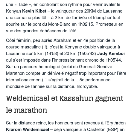
une « Tade », en contrôlant son rythme pour venir avaler le
Kenyan
Kevin Kibet
– le vainqueur des 20KM de Lausanne
une semaine plus tôt – à 2 km de l’arrivée et triompher tout
sourire sur le pont du Mont-Blanc en 1h02’15. Prometteur en
vue des grandes échéances de l’été.
Côté féminin, peu après Abraham et en 4e position de la
course masculine ( !), c’est la Kenyane double vainqueur à
Lausanne sur 5 km (14’53) et 20 km (1h05’43)
Judy Kemboi
qui s’est imposée dans l’impressionnant chrono de 1h05’44.
Sur un parcours homologué (celui du Generali Genève
Marathon compte un dénivelé négatif trop important pour l’être
internationalement), il s’agirait de la… 5e performance
mondiale de l’année sur la distance. Incroyable.
Weldemicael et Kassahun gagnent
le marathon
Sur la distance reine, les honneurs sont revenus à l’Erythréen
Kibrom Weldemicael
– déjà vainqueur à Castellòn (ESP) en