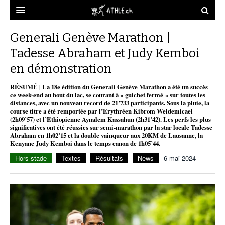
ACCUEIL
Generali Genève Marathon |
Tadesse Abraham et Judy Kemboi
DOSSIERS
en démonstration
STATISTIQUES
CHRONIQUES
RÉSUMÉ | La 18e édition du Generali Genève Marathon a été un succès
PARTENAIRES
REPORTAGES
STATISTIQUES
TOUT
ce week-end au bout du lac, se courant à « guichet fermé » sur toutes les
distances, avec un nouveau record de 21’733 participants. Sous la pluie, la
course titre a été remportée par l’Erythréen Kibrom Weldemicael
VIDEOS
DOPAGE
MINIMA
CNP
MICHEL HERREN
(2h09’57) et l’Ethiopienne Aynalem Kassahun (2h31’42). Les perfs les plus
significatives ont été réussies sur semi-marathon par la star locale Tadesse
GALERIES
PARTENAIRES
Abraham en 1h02’15 et la double vainqueur aux 20KM de Lausanne, la
ATHLE.CH
Kenyane Judy Kemboi dans le temps canon de 1h05’44.
CLUBS PARTENAIRES
ATHLE.CH RÉGIONS
CLUB D’ATHLÉTISME
Hors stade
Textes
Résultats
News
6 mai 2024
FÉDÉRATION
ATHLE.CH VINTAGE
TOUS SUPPORTERS D’ATHLE.CH !
CNP LAUSANNE/AIGLE
TOUS SUPPORTERS D’ATHLE.CH !
CHARTE ÉDITORIALE
ATHLE.CH RÉGIONS | GENÈVE
TIMELINE
PUBLICITÉ
NOUS CONTACTER
ATHLE.CH RÉGIONS | JURA
BIOGRAPHIES