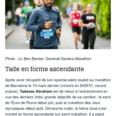
POURQUOI ATHLE.CH ?
ATHLE.CH RÉGIONS | VAUD
HIGHLIGHTS
LIVRES
Photo : (c) Ben Becker, Generali Genève Marathon
Tade en forme ascendante
Après avoir récupéré de son spectaculaire exploit au marathon
de Barcelone le 10 mars dernier (victoire en 2h05’01, record
suisse),
Tadesse Abraham
est de retour à l’entraînement en
vue des derniers (très) grands objectifs de sa carrière : le semi
de l’Euro de Rome début juin, puis le marathon des Jeux
olympiques début août. Dimanche matin, le héros local s’est
montré en forme ascendante sur semi-marathon. Il a signé