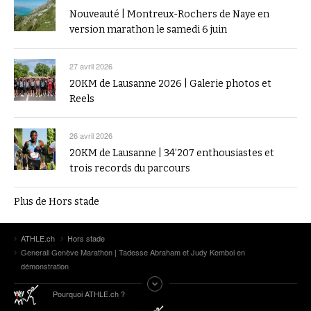
Nouveauté | Montreux-Rochers de Naye en
version marathon le samedi 6 juin
27 avril 2026
20KM de Lausanne 2026 | Galerie photos et
Reels
26 avril 2026
20KM de Lausanne | 34’207 enthousiastes et
trois records du parcours
Plus de Hors stade
ATHLE.ch
Hors stade
Generali Genève Marathon | Tadesse Abraham et Judy Kemboi en
démonstration
Pourquoi ATHLE.ch ?