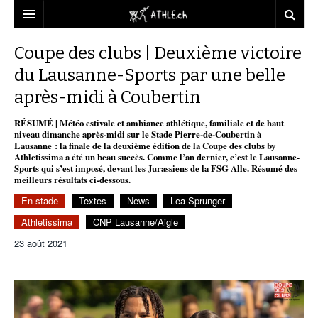
ACCUEIL
Coupe des clubs | Deuxième victoire
du Lausanne-Sports par une belle
DOSSIERS
après-midi à Coubertin
STATISTIQUES
CHRONIQUES
RÉSUMÉ | Météo estivale et ambiance athlétique, familiale et de haut
PARTENAIRES
STATISTIQUES
TOUT
niveau dimanche après-midi sur le Stade Pierre-de-Coubertin à
REPORTAGES
Lausanne : la finale de la deuxième édition de la Coupe des clubs by
Athletissima a été un beau succès. Comme l’an dernier, c’est le Lausanne-
VIDEOS
MINIMA
CNP
MICHEL HERREN
DOPAGE
Sports qui s’est imposé, devant les Jurassiens de la FSG Alle. Résumé des
meilleurs résultats ci-dessous.
PARTENAIRES
ATHLE.CH
GALERIES
En stade
Textes
News
Lea Sprunger
CLUBS PARTENAIRES
ATHLE.CH RÉGIONS
CLUB D’ATHLÉTISME
Athletissima
CNP Lausanne/Aigle
23 août 2021
FÉDÉRATION
ATHLE.CH VINTAGE
TOUS SUPPORTERS D’ATHLE.CH !
CNP LAUSANNE/AIGLE
TOUS SUPPORTERS D’ATHLE.CH !
CHARTE ÉDITORIALE
ATHLE.CH RÉGIONS | GENÈVE
TIMELINE
PUBLICITÉ
NOUS CONTACTER
ATHLE.CH RÉGIONS | JURA
BIOGRAPHIES