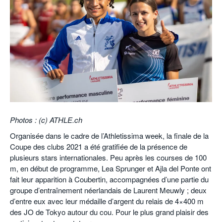
POURQUOI ATHLE.CH ?
ATHLE.CH RÉGIONS | VAUD
HIGHLIGHTS
LIVRES
Photos : (c) ATHLE.ch
Organisée dans le cadre de l’Athletissima week, la finale de la
Coupe des clubs 2021 a été gratifiée de la présence de
plusieurs stars internationales. Peu après les courses de 100
m, en début de programme, Lea Sprunger et Ajla del Ponte ont
fait leur apparition à Coubertin, accompagnées d’une partie du
groupe d’entraînement néerlandais de Laurent Meuwly ; deux
d’entre eux avec leur médaille d’argent du relais de 4×400 m
des JO de Tokyo autour du cou. Pour le plus grand plaisir des