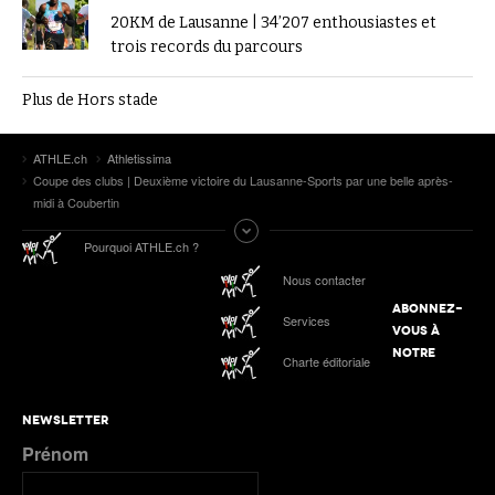
20KM de Lausanne | 34’207 enthousiastes et
trois records du parcours
Plus de Hors stade
ATHLE.ch
Athletissima
Coupe des clubs | Deuxième victoire du Lausanne-Sports par une belle après-
midi à Coubertin
Pourquoi ATHLE.ch ?
Nous contacter
ABONNEZ-
Services
VOUS À
NOTRE
Charte éditoriale
NEWSLETTER
Prénom