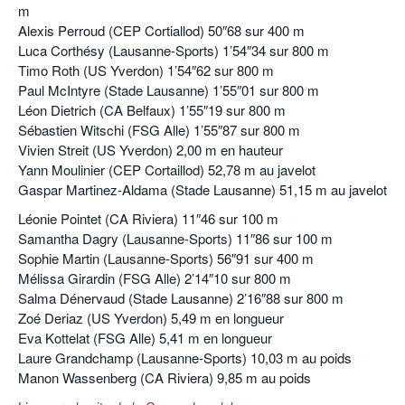
m
Alexis Perroud (CEP Cortiallod) 50″68 sur 400 m
Luca Corthésy (Lausanne-Sports) 1’54″34 sur 800 m
Timo Roth (US Yverdon) 1’54″62 sur 800 m
Paul McIntyre (Stade Lausanne) 1’55″01 sur 800 m
Léon Dietrich (CA Belfaux) 1’55″19 sur 800 m
Sébastien Witschi (FSG Alle) 1’55″87 sur 800 m
Vivien Streit (US Yverdon) 2,00 m en hauteur
Yann Moulinier (CEP Cortaillod) 52,78 m au javelot
Gaspar Martinez-Aldama (Stade Lausanne) 51,15 m au javelot
Léonie Pointet (CA Riviera) 11″46 sur 100 m
Samantha Dagry (Lausanne-Sports) 11″86 sur 100 m
Sophie Martin (Lausanne-Sports) 56″91 sur 400 m
Mélissa Girardin (FSG Alle) 2’14″10 sur 800 m
Salma Dénervaud (Stade Lausanne) 2’16″88 sur 800 m
Zoé Deriaz (US Yverdon) 5,49 m en longueur
Eva Kottelat (FSG Alle) 5,41 m en longueur
Laure Grandchamp (Lausanne-Sports) 10,03 m au poids
Manon Wassenberg (CA Riviera) 9,85 m au poids