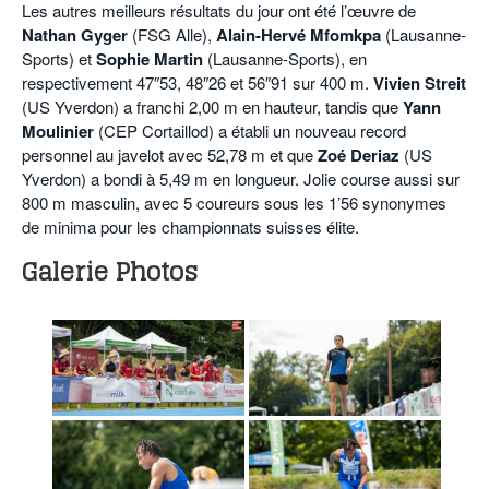
Les autres meilleurs résultats du jour ont été l’œuvre de
Nathan Gyger
(FSG Alle),
Alain-Hervé Mfomkpa
(Lausanne-
Sports) et
Sophie Martin
(Lausanne-Sports), en
respectivement 47″53, 48″26 et 56″91 sur 400 m.
Vivien Streit
(US Yverdon) a franchi 2,00 m en hauteur, tandis que
Yann
Moulinier
(CEP Cortaillod) a établi un nouveau record
personnel au javelot avec 52,78 m et que
Zoé Deriaz
(US
Yverdon) a bondi à 5,49 m en longueur. Jolie course aussi sur
800 m masculin, avec 5 coureurs sous les 1’56 synonymes
de minima pour les championnats suisses élite.
Galerie Photos