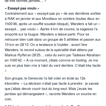
de très bonnes jambes… »
« Essayé pas voulu »
Contrairement aux « essayé pas pu » de ses dernières sorties
à RAK en janvier et aux Mondiaux en octobre (toutes deux en
1h00’46, après un soufflé soudain bloqué), Wanders a fait un «
essayé… pas voulu ». Après 4 km de course, la sagesse l’a
emporté sur la fougue. Wanders a laissé partir. Pour se
retrouver bien calé dans un groupe de 5 athlètes et passer aux
10 km en 28’13. On a tendance à l’oublier : avant l’ère
Wanders, le record suisse de la spécialité était détenu par
Markus Ryffel en 28’25… celui du semi par Tadesse Abraham
en 1h00’42. « A ce moment, j’étais comme en footing. Je me
suis en plus bien mis à l’abri du vent derrière. C’était très facile
»
Son groupe, le Genevois l’a fait voler en éclat au 12e
kilomètre. « La décision n’était pas facile à prendre : je savais
que j’allais devoir courir tout du long seul. Mais j’avais les
jambes qui démangeaient », raconte Wanders un sourire en
coin.