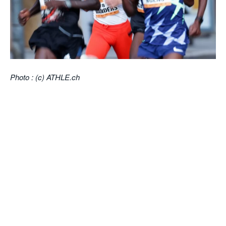
POURQUOI ATHLE.CH ?
ATHLE.CH RÉGIONS | VAUD
HIGHLIGHTS
LIVRES
Photo : (c) ATHLE.ch