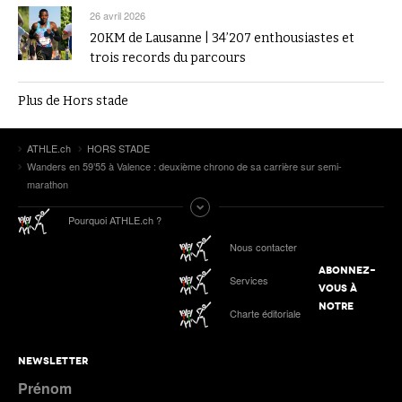
26 avril 2026
20KM de Lausanne | 34’207 enthousiastes et
trois records du parcours
Plus de Hors stade
ATHLE.ch
HORS STADE
Wanders en 59’55 à Valence : deuxième chrono de sa carrière sur semi-
marathon
Pourquoi ATHLE.ch ?
Nous contacter
ABONNEZ-
Services
VOUS À
NOTRE
Charte éditoriale
NEWSLETTER
Prénom