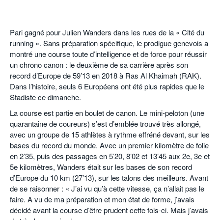
Pari gagné pour Julien Wanders dans les rues de la « Cité du
running ». Sans préparation spécifique, le prodigue genevois a
montré une course toute d’intelligence et de force pour réussir
un chrono canon : le deuxième de sa carrière après son
record d’Europe de 59’13 en 2018 à Ras Al Khaimah (RAK).
Dans l’histoire, seuls 6 Européens ont été plus rapides que le
Stadiste ce dimanche.
La course est partie en boulet de canon. Le mini-peloton (une
quarantaine de coureurs) s’est d’emblée trouvé très allongé,
avec un groupe de 15 athlètes à rythme effréné devant, sur les
bases du record du monde. Avec un premier kilomètre de folie
en 2’35, puis des passages en 5’20, 8’02 et 13’45 aux 2e, 3e et
5e kilomètres, Wanders était sur les bases de son record
d’Europe du 10 km (27’13), sur les talons des meilleurs. Avant
de se raisonner : « J’ai vu qu’à cette vitesse, ça n’allait pas le
faire. A vu de ma préparation et mon état de forme, j’avais
décidé avant la course d’être prudent cette fois-ci. Mais j’avais