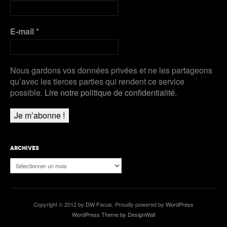
E-mail
*
Nous gardons vos données privées et ne les partageons
qu’avec les tierces parties qui rendent ce service
possible.
Lire notre politique de confidentialité.
ARCHIVES
Archives
Copyright © 2012 by
DW Focus
. Proudly powered by
WordPress
WordPress Theme by DesignWall