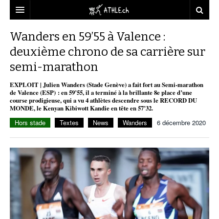
ACCUEIL
Wanders en 59’55 à Valence :
deuxième chrono de sa carrière sur
DOSSIERS
semi-marathon
STATISTIQUES
CHRONIQUES
EXPLOIT | Julien Wanders (Stade Genève) a fait fort au Semi-marathon
PARTENAIRES
STATISTIQUES
TOUT
de Valence (ESP) : en 59’55, il a terminé à la brillante 8e place d’une
REPORTAGES
course prodigieuse, qui a vu 4 athlètes descendre sous le RECORD DU
MONDE, le Kenyan Kibiwott Kandie en tête en 57’32.
VIDEOS
MINIMA
CNP
MICHEL HERREN
DOPAGE
Hors stade
Textes
News
Wanders
6 décembre 2020
PARTENAIRES
ATHLE.CH
GALERIES
CLUBS PARTENAIRES
ATHLE.CH RÉGIONS
CLUB D’ATHLÉTISME
FÉDÉRATION
ATHLE.CH VINTAGE
TOUS SUPPORTERS D’ATHLE.CH !
CNP LAUSANNE/AIGLE
TOUS SUPPORTERS D’ATHLE.CH !
CHARTE ÉDITORIALE
ATHLE.CH RÉGIONS | GENÈVE
TIMELINE
PUBLICITÉ
NOUS CONTACTER
ATHLE.CH RÉGIONS | JURA
BIOGRAPHIES