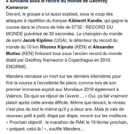
4 Africains sous le record du monde de Geoffrey
Kamworor
Devant, le groupe a lui aussi explosé, sous le coup des
attaques à répétition du Kenyan
Kibiwott Kandie
, qui gagne la
course dans le chrono de folie de 57’32 : RECORD DU
MONDE pulvérisé de 30 secondes. Le champion du monde
de semi
Jacob Kiplimo
(UGA), le détenteur du record du
monde du 10 km
Rhonex Kipruto
(KEN) et
Alexander
Mutiso
(KEN) finissent tous sous l’ancien record du monde
établi par Geoffrey Kamworor à Copenhague en 2019.
ENORME.
Wanders ramasse un mort sur les derniers kilomètres pour
finir la course à l’excellente 8e place, comme lors de son
premier immense exploit aux Mondiaux 2018 également à
Valence. De quoi se réjouir de l’avenir… « Oui, ça fait vraiment
plaisir après cette année difficile. Même que devant, le niveau
n’est plus du tout le même qu’il y a deux ans. Mais je vais de
nouveau petit à petit, étape par étape, revenir sur les meilleurs.
» Prochain objectif : le marathon de RAK le 19 février prochain,
« préparé, celui-là ! », souffle Wanders…