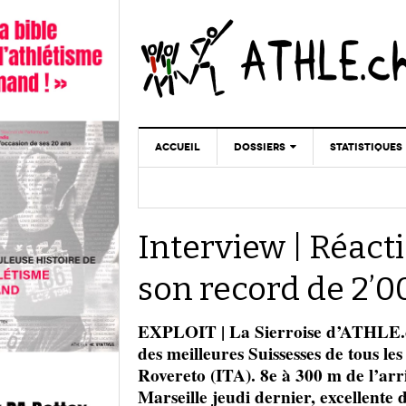
ACCUEIL
DOSSIERS
STATISTIQUES
CHRONIQUES
STATISTIQUES
REPORTAGES
MINIMA
Interview | Réac
DOPAGE
GALERIES
son record de 2’0
EXPLOIT | La Sierroise d’ATHLE.ch 
des meilleures Suissesses de tous l
Rovereto (ITA). 8e à 300 m de l’arr
Marseille jeudi dernier, excellente