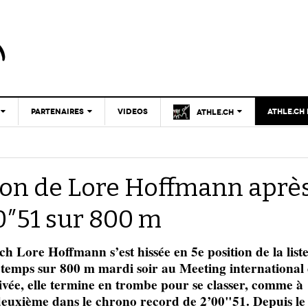
PARTENAIRES
VIDEOS
ATHLE.CH
ATHLE.CH
CNP
CNP
- 17 décembre 2025
CLUB D’ATHLÉTISME
Le mystère du haut niveau
LAUSANNE
PARTENAIRES
TOUS SUPPORTERS
ATHLE.CH
tion de Lore Hoffmann aprè
D’ATHLE.CH !
CLUBS PARTENAIRES
Breaking4 sur le mile féminin avec Faith
| GENÈVE
- 26 juin
CHARTE ÉDITORIALE
Kipyegon : autant en emporte le vent !
FÉDÉRATION
0″51 sur 800 m
ATHLE.CH
2025
NOUS CONTACTER
| JURA
TOUS SUPPORTERS
- 30 mars
D’ATHLE.CH !
Réussir ou mourir : lettre à Josh Hoey
POURQUOI ATHLE.CH ?
ATHLE.CH
Lore Hoffmann s’est hissée en 5e position de la list
2025
| VAUD
PUBLICITÉ
es temps sur 800 m mardi soir au Meeting international
ivée, elle termine en trombe pour se classer, comme à
Lettre de fans à la néo-détentrice du RECORD
- 9 mars 2025
D’EUROPE Ditaji Kambundji
 deuxième dans le chrono record de 2’00"51. Depuis le