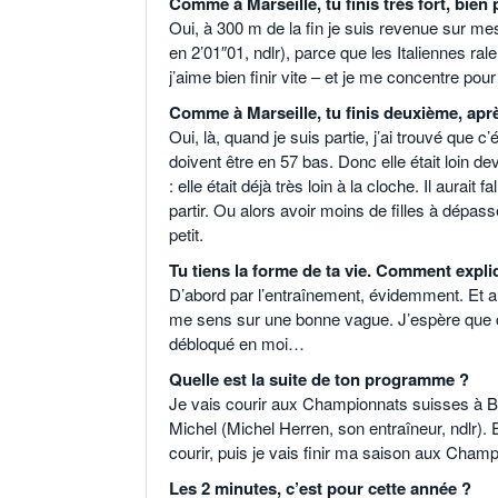
Comme à Marseille, tu finis très fort, bie
Oui, à 300 m de la fin je suis revenue sur mes
en 2’01″01, ndlr), parce que les Italiennes ra
j’aime bien finir vite – et je me concentre po
Comme à Marseille, tu finis deuxième, aprè
Oui, là, quand je suis partie, j’ai trouvé qu
doivent être en 57 bas. Donc elle était loin deva
: elle était déjà très loin à la cloche. Il aurait
partir. Ou alors avoir moins de filles à dépass
petit.
Tu tiens la forme de ta vie. Comment expli
D’abord par l’entraînement, évidemment. Et au
me sens sur une bonne vague. J’espère que ça
débloqué en moi…
Quelle est la suite de ton programme ?
Je vais courir aux Championnats suisses à Bâ
Michel (Michel Herren, son entraîneur, ndlr). E
courir, puis je vais finir ma saison aux Cham
Les 2 minutes, c’est pour cette année ?