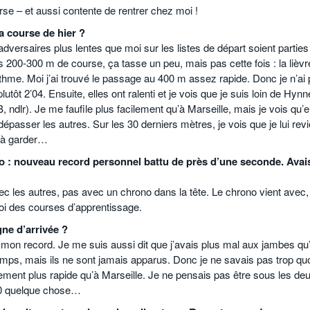
rse – et aussi contente de rentrer chez moi !
a course de hier ?
adversaires plus lentes que moi sur les listes de départ soient parties
200-300 m de course, ça tasse un peu, mais pas cette fois : la lièvr
 rythme. Moi j’ai trouvé le passage au 400 m assez rapide. Donc je n’ai
lutôt 2’04. Ensuite, elles ont ralenti et je vois que je suis loin de Hynn
lr). Je me faufile plus facilement qu’à Marseille, mais je vois qu’el
dépasser les autres. Sur les 30 derniers mètres, je vois que je lui rev
 à garder…
to : nouveau record personnel battu de près d’une seconde. Avai
ec les autres, pas avec un chrono dans la tête. Le chrono vient avec,
moi des courses d’apprentissage.
gne d’arrivée ?
 mon record. Je me suis aussi dit que j’avais plus mal aux jambes qu
temps, mais ils ne sont jamais apparus. Donc je ne savais pas trop qu
lement plus rapide qu’à Marseille. Je ne pensais pas être sous les de
’00 quelque chose…