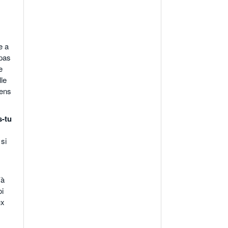
e a
 pas
e
le
iens
s-tu
 si
’à
oi
ux