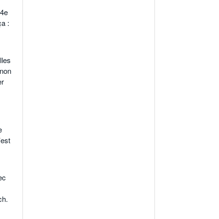
 4e
a :
lles
 non
er
e
’est
ec
ch.