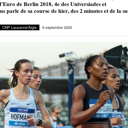
e l’Euro de Berlin 2018, 4e des Universiades et
Julien Wanders. Sensibilité, illusions, travail :
 parle de sa course de hier, des 2 minutes et de la su
- 13 décembre
une lecture à ne pas manquer !
2024
Voir tout
CNP Lausanne/Aigle
9 septembre 2020