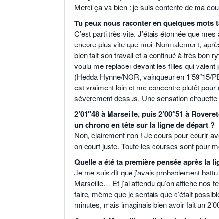
Merci ça va bien : je suis contente de ma cou
Tu peux nous raconter en quelques mots t
C’est parti très vite. J’étais étonnée que mes 
encore plus vite que moi. Normalement, après 
bien fait son travail et a continué à très bon
voulu me replacer devant les filles qui valent p
(Hedda Hynne/NOR, vainqueur en 1’59″15/PB, nd
est vraiment loin et me concentre plutôt pour 
sévèrement dessus. Une sensation chouette
2’01″48 à Marseille, puis 2’00″51 à Rovere
un chrono en tête sur la ligne de départ ?
Non, clairement non ! Je cours pour courir av
on court juste. Toute les courses sont pour 
Quelle a été ta première pensée après la li
Je me suis dit que j’avais probablement battu
Marseille… Et j’ai attendu qu’on affiche nos 
faire, même que je sentais que c’était possib
minutes, mais imaginais bien avoir fait un 2