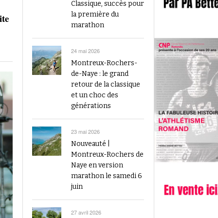
2023
Classique, succès pour
Finale du Visana Sprint ce dimanche à Berne
la première du
ite
-
L’athlétisme suisse au débu
avec Mujinga Kambundji et plein de surprises
marathon
19 septembre 2024
Épisode 9 : Fritz Brodbeck
Voir tout
Voir tout
24 mai 2026
Montreux-Rochers-
de-Naye : le grand
retour de la classique
et un choc des
générations
23 mai 2026
Nouveauté |
Montreux-Rochers de
Naye en version
marathon le samedi 6
juin
27 avril 2026