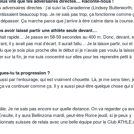
n plus vite que tes adversaires directes… Raconte-nous !
 adversaires directes : j’ai suivi la Canadienne (Lindsey Butterworth,
lentissaient beaucoup trop. Je ne sais pas trop, ça fonctionne comme ç
ur dépasser. Ça marche parce que j’arrive à être calme dans la course.
s avoir laissé partir une athlète seule devant…
e c’était rapide… Je passe en 58-59 secondes au 400 m. Donc, devant, e
nt, il y avait pas mal d’écart. Il aurait fallu… Je la laisse partir, oui et
 fallu que je sois plus proche dès le début si je n’avais pas voulu la laiss
er sur la fin, je me suis concentré sur elles pour les reprendre petit à
ques-tu ta progression ?
ssi par l’entourage, qui est vraiment chouette. Là, je me sens bien, j
 va continuer comme ça. Il y a aussi peut-être quelque chose qui s
le. Je ne sais pas encore sur quelle distance. On va regarder ça av
nsuite, il y aura Bellinzona mardi, peut-être Rome jeudi, si je peux y
pionnats suisses de relais avec une belle équipe pour le Club ATHLE.