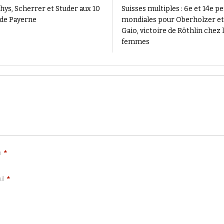
hys, Scherrer et Studer aux 10
Suisses multiples : 6e et 14e pe
de Payerne
mondiales pour Oberholzer et
Gaio, victoire de Röthlin chez 
femmes
*
m
*
il