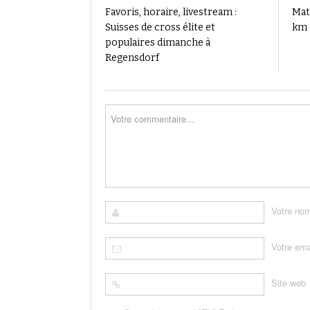
Favoris, horaire, livestream :
Mat
Suisses de cross élite et
km 
populaires dimanche à
Regensdorf
Votre no
Votre ema
Site web