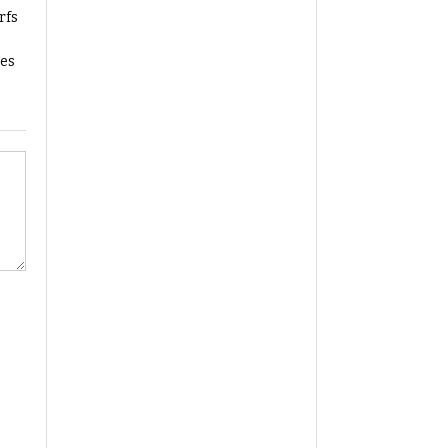
rfs
les