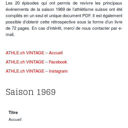
Les 20 épisodes qui ont permis de revivre les principaux
POURQUOI ATHLE.CH ?
ATHLE.CH RÉGIONS | VAUD
HIGHLIGHTS
événements de la saison 1969 de l’athlétisme suisse ont été
compilés en un seul et unique document PDF. Il est également
LIVRES
possible d’obtenir cette rétrospective sous la forme d’un livre
de 72 pages. En cas d’intérêt, merci de nous contacter par e-
mail.
ATHLE.ch VINTAGE – Accueil
ATHLE.ch VINTAGE – F
acebook
ATHLE.ch VINTAGE – Instagram
Saison 1969
Titre
Accueil