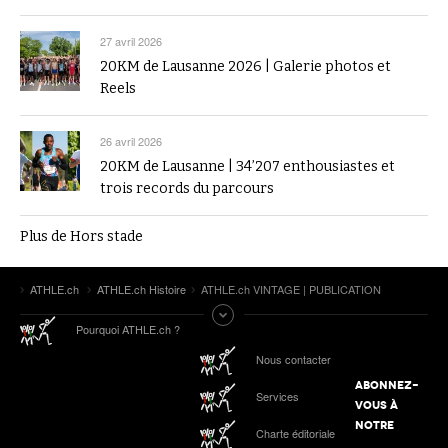
27 avril 2026
20KM de Lausanne 2026 | Galerie photos et
Reels
26 avril 2026
20KM de Lausanne | 34’207 enthousiastes et
trois records du parcours
Plus de Hors stade
ATHLE.ch
ATHLE.ch Histoire
ATHLE.ch VINTAGE | PUBLICATION
Pourquoi ATHLE.ch ?
Nous contacter
ABONNEZ-
Services
VOUS À
NOTRE
Charte éditoriale